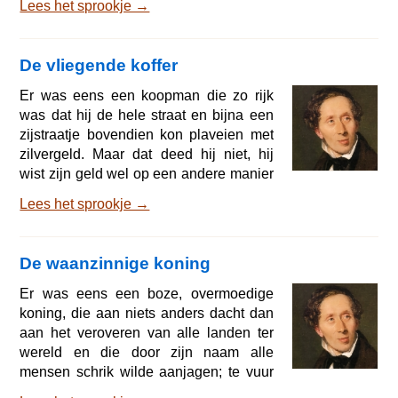
Lees het sprookje →
slaapkamer; hij was welgevormd en
mooi als een kind maar wezen kon en
had vleugels die van zijn schouders tot
De vliegende koffer
zijn voeten reikten. O, wat rook het
heerlijk in zijn kamers en wat waren de
Er was eens een koopman die zo rijk
muren mooi! Het waren immers de rose
was dat hij de hele straat en bijna een
bloemblaadjes. De hele dag vermaakte
zijstraatje bovendien kon plaveien met
hij zich i
zilvergeld. Maar dat deed hij niet, hij
wist zijn geld wel op een andere manier
te besteden; als hij een stuiver uitgaf
Lees het sprookje →
kreeg hij er een daalder voor terug; zon
voortreffelijke koopman was hij - en toen
stierf hij. Zijn zoon kreeg nu al dat geld
De waanzinnige koning
en die leidde een vrolijk leventje. Hij
ging elke nacht naar gemaskerde bals.
Er was eens een boze, overmoedige
Hij maakte vliegers van zijn
koning, die aan niets anders dacht dan
bankbiljetten en keilde over de
aan het veroveren van alle landen ter
wereld en die door zijn naam alle
mensen schrik wilde aanjagen; te vuur
en te zwaard schreed hij voort, zijn