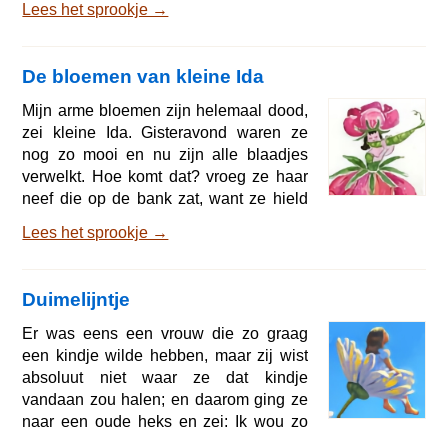
Lees het sprookje →
het échte prinsessen waren, daar kon
hij nooit helemaal achter komen, altijd
was er iets dat niet helemaal in de haak
De bloemen van kleine Ida
was. Toen kwam hij weer thuis en was
erg bedroefd, want hij wilde graag een
Mijn arme bloemen zijn helemaal dood,
heuse prinses hebben. Op een avond
zei kleine Ida. Gisteravond waren ze
brak er een verschrikkelijk onweer los;
nog zo mooi en nu zijn alle blaadjes
het blikse
verwelkt. Hoe komt dat? vroeg ze haar
neef die op de bank zat, want ze hield
zoveel van hem, hij kende de
Lees het sprookje →
allermooiste verhaaltjes en hij kon zulke
leuke knipsels maken: hartjes met
kleine dansende juffertjes erin, bloemen
Duimelijntje
en grote kastelen waarvan je de deuren
open kon doen. Waarom zien de
Er was eens een vrouw die zo graag
bloemen er vandaag zo slecht uit?
een kindje wilde hebben, maar zij wist
vroeg ze weer en ze liet hem een
absoluut niet waar ze dat kindje
boeket zien dat helemaal verw
vandaan zou halen; en daarom ging ze
naar een oude heks en zei: Ik wou zo
verschrikkelijk graag een kindje