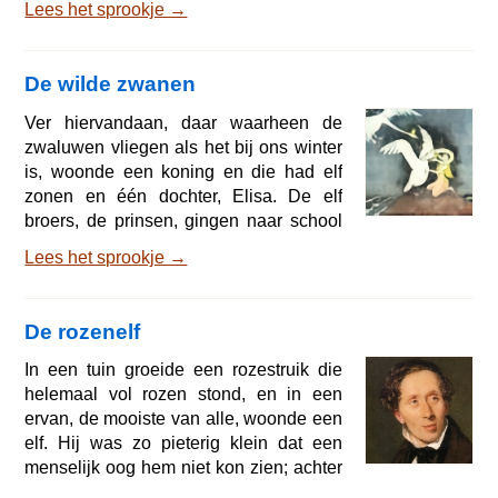
Lees het sprookje →
aan de schouder. Ze zijn net echt! riep
het jongetje blij, toen het de soldaatjes
één voor één in zijn hand nam. Toen hij
De wilde zwanen
het laatste soldaatje vastpakte, zag het
jongetje iets heel bijzonders. Het was
Ver hiervandaan, daar waarheen de
een soldaatje met maar één been. Maar
zwaluwen vliegen als het bij ons winter
omdat het even flink rechtop
is, woonde een koning en die had elf
zonen en één dochter, Elisa. De elf
broers, de prinsen, gingen naar school
met een ster op de borst en een sabel
Lees het sprookje →
opzij; ze schreven op een gouden lei
met een diamanten griffel; ze konden
net zo goed van buiten als van binnen
De rozenelf
leren; O, wat hadden de kinderen het
goed, maar zo zou het niet altijd blijven!
In een tuin groeide een rozestruik die
Hun vader, die koning was over het hele
helemaal vol rozen stond, en in een
land, trouwde met een boze koningin
ervan, de mooiste van alle, woonde een
die hele
elf. Hij was zo pieterig klein dat een
menselijk oog hem niet kon zien; achter
elk blaadje van de roos had hij een