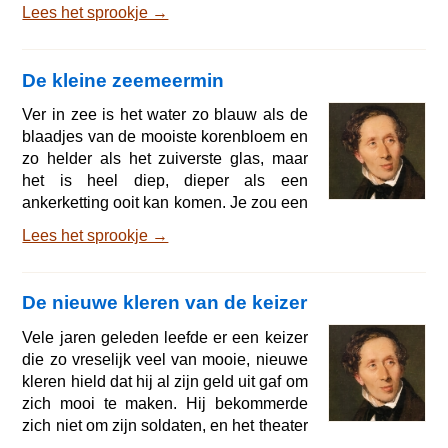
bijna leeggebrand; en het was laat op
Lees het sprookje →
de avond. Je was een beste zoon,
Johannes! zei de zieke vader. Onze
Lieve Heer zal je wel verder helpen in
De kleine zeemeermin
de wereld! En hij keek hem met
ernstige, vriendelijke ogen aan, haalde
Ver in zee is het water zo blauw als de
heel diep adem en stierf; het was net of
blaadjes van de mooiste korenbloem en
hij lag te slapen. Maar Johannes huilde,
zo helder als het zuiverste glas, maar
nu had hij helemaal niemand
het is heel diep, dieper als een
ankerketting ooit kan komen. Je zou een
heleboel kerktorens boven op elkaar
Lees het sprookje →
moeten zetten om van de bodem van de
zee tot aan de oppervlakte te komen. En
daar in de diepte wonen de zeemensen.
De nieuwe kleren van de keizer
Maar je moet niet denken dat de bodem
van kaal, wit zand is. Nee hoor, er
Vele jaren geleden leefde er een keizer
groeien de prachtigste bomen en
die zo vreselijk veel van mooie, nieuwe
planten en hun stengels en bladeren
kleren hield dat hij al zijn geld uit gaf om
zijn zo soepel da
zich mooi te maken. Hij bekommerde
zich niet om zijn soldaten, en het theater
of een rijtoer in het bos vond hij alleen