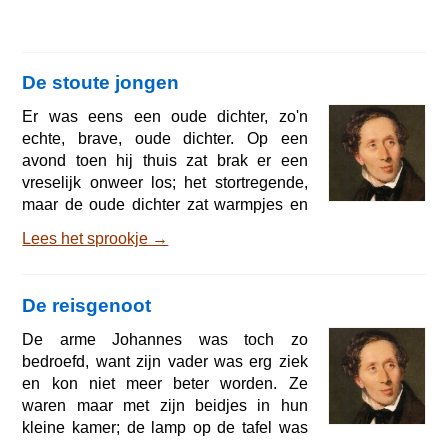
De stoute jongen
Er was eens een oude dichter, zo'n
echte, brave, oude dichter. Op een
avond toen hij thuis zat brak er een
vreselijk onweer los; het stortregende,
maar de oude dichter zat warmpjes en
wel bij zijn kachel waar het vuur
Lees het sprookje →
brandde en de appels sisten. De arme
stakkers die in dit weer buiten zijn,
houden geen droge draad aan hun lijf,
De reisgenoot
zei hij, want hij was een brave dichter.
Help, doe open! Ik bibber van de kou en
De arme Johannes was toch zo
ik ben zo nat! riep een kind buiten. Het
bedroefd, want zijn vader was erg ziek
huilde en klopte op de deur. En de
en kon niet meer beter worden. Ze
regen viel b
waren maar met zijn beidjes in hun
kleine kamer; de lamp op de tafel was