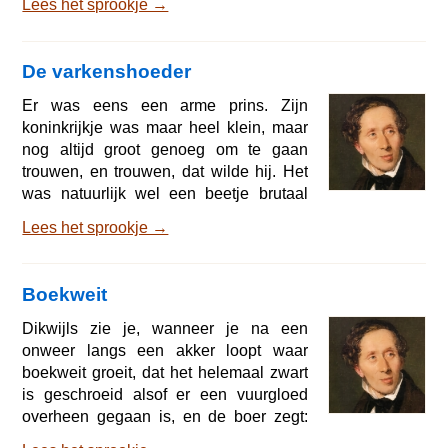
Lees het sprookje →
soldaten vertrapten het graan op de
akker, zij staken de boer zijn huis in
brand, zodat de rode vlammen de
De varkenshoeder
bladeren van de bomen likten en de
vruchten gebraden aan de zwarte,
Er was eens een arme prins. Zijn
verschroeide takken hingen. Menige
koninkrijkje was maar heel klein, maar
arme moeder verschool zich met haar
nog altijd groot genoeg om te gaan
naakt, zuigend kindje achter de ro
trouwen, en trouwen, dat wilde hij. Het
was natuurlijk wel een beetje brutaal
van hem dat hij tegen de dochter van de
Lees het sprookje →
keizer durfde zeggen: 'Wil je me
hebben?' Maar dat durfde hij best, want
zijn naam was wijd en zijd befaamd. Er
Boekweit
waren honderden prinsessen die dolblij
zouden zijn geweest, maar laten we
Dikwijls zie je, wanneer je na een
eens kijken of zij dat ook was. Moet je
onweer langs een akker loopt waar
horen: Op het graf van de vader van de
boekweit groeit, dat het helemaal zwart
prins groe
is geschroeid alsof er een vuurgloed
overheen gegaan is, en de boer zegt:
Dat komt van de bliksem! Jawel, maar