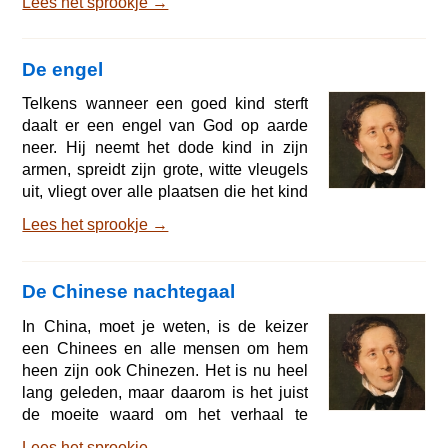
Lees het sprookje →
waarom? Ik ga nu vertellen wat een mus
mij heeft gezegd, en de mus heeft het
weer van een oude wilg gehoord die
De engel
aan een boekweitakker stond. Waar hij
nu nog staat. Het is zo'n eerwaardige,
Telkens wanneer een goed kind sterft
grote wilg, maar gerimpeld en oud. Er
daalt er een engel van God op aarde
loopt een scheur dwars door hem heen
neer. Hij neemt het dode kind in zijn
en in die spleet
armen, spreidt zijn grote, witte vleugels
uit, vliegt over alle plaatsen die het kind
heeft liefgehad en plukt een handvol
Lees het sprookje →
bloemen die hij meeneemt naar God,
opdat ze daar nog mooier dan op aarde
mogen bloeien. De goede God drukt al
De Chinese nachtegaal
die bloemen aan Zijn hart, maar de
bloem die Hem het liefst is kust Hij en
In China, moet je weten, is de keizer
dan krijgt de bloem een stem en kan
een Chinees en alle mensen om hem
meezingen in het koor der zaligen. Kijk,
heen zijn ook Chinezen. Het is nu heel
dat
lang geleden, maar daarom is het juist
de moeite waard om het verhaal te
horen, voor het in vergetelheid raakt.
Lees het sprookje →