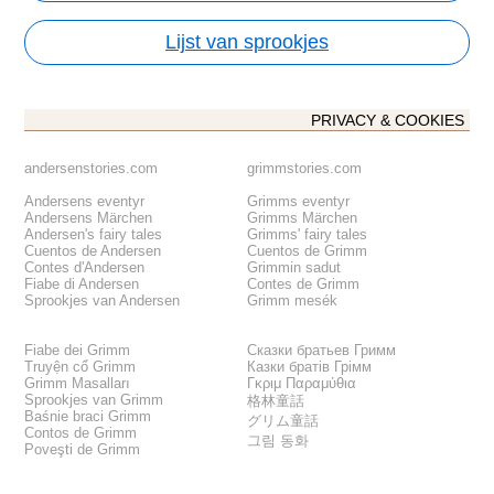
Lijst van sprookjes
PRIVACY & COOKIES
andersenstories.com
grimmstories.com
Andersens eventyr
Grimms eventyr
Andersens Märchen
Grimms Märchen
Andersen's fairy tales
Grimms' fairy tales
Cuentos de Andersen
Cuentos de Grimm
Contes d'Andersen
Grimmin sadut
Fiabe di Andersen
Contes de Grimm
Sprookjes van Andersen
Grimm mesék
Fiabe dei Grimm
Сказки братьев Гримм
Truyện cổ Grimm
Казки братів Грімм
Grimm Masalları
Γκριμ Παραμύθια
Sprookjes van Grimm
格林童話
Baśnie braci Grimm
グリム童話
Contos de Grimm
그림 동화
Poveşti de Grimm