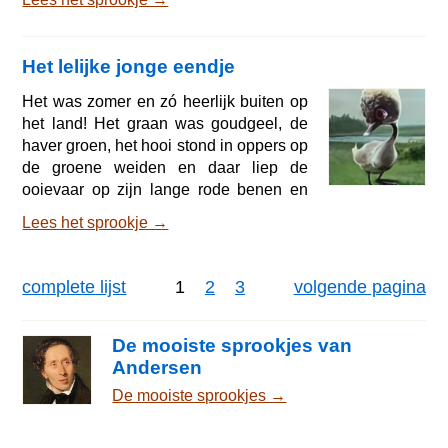
Het paleis van de keizer was het
mooiste van de wereld, helemaal van
fijn porselein, heel kostbaar, maar zo
Het lelijke jonge eendje
breekbaar en zo gevaarlijk om aan te
raken datje verschrikkelijk op moest
Het was zomer en zó heerlijk buiten op
passen. In de tuin zag je de
het land! Het graan was goudgeel, de
wonderlijkste bloemen en aan de
haver groen, het hooi stond in oppers op
allermooiste waren zijveren bellet
de groene weiden en daar liep de
ooievaar op zijn lange rode benen en
klepperde Egyptisch, want die taal had
Lees het sprookje →
hij van zijn moeder geleerd. Rondom de
akkers en de weiden waren er grote
bossen en midden in die bossen diepe
complete lijst
1
2
3
volgende pagina
meren; ja, het was werkelijk heerlijk
daar buiten op het land! Midden in de
zonneschijn lag een oud landgoed met
De mooiste sprookjes van
diepe grachten er omheen en van de
Andersen
muren tot aan h
De mooiste sprookjes →