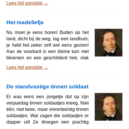
Lees het sprookje →
maar leuk om zijn nieuwe kleren te laten
zien. Voor ieder uur van de dag had hij
een ander gewaad, en zoals je over een
Het madeliefje
koning zegt dat hij in de ministerraad is,
zo zeiden ze hier altijd: De keizer is in
Nu moet je eens horen! Buiten op het
zijn kleedkamer! In de grote stad waar
land, dicht bij de weg, lag een landhuis;
hij woonde
je hebt het zeker zelf wel eens gezien!
Aan de voorkant is een kleine tuin met
bloemen en een geschilderd hek; vlak
daarbij aan de greppel, midden in het
Lees het sprookje →
heerlijkste, groene gras, groeide een
madeliefje; de zon scheen net zo warm
en zo mooi op dat bloempje als op de
De standvastige tinnen soldaat
grote, rijke prachtbloemen in de tuin en
daarom groeide het van uur tot uur. Óp
Er was eens een jongetje dat op zijn
een morgen was het bloempje helemaal
verjaardag tinnen soldaatjes kreeg. Niet
ontloken met zijn helderwitte blaadje
één, niet twee, maar vierentwintig tinnen
soldaatjes. Wat zagen die soldaatjes er
dapper uit! Ze droegen een prachtig
uniform en hadden elk een geweertje