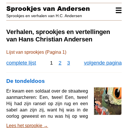
Sprookjes van Andersen
☰
Sprookjes en verhalen van H.C. Andersen
Verhalen, sprookjes en vertellingen
van Hans Christian Andersen
Lijst van sprookjes (Pagina 1)
complete lijst
1
2
3
volgende pagina
De tondeldoos
Er kwam een soldaat over de straatweg
aanmarcheren: Een, twee! Een, twee!
Hij had zijn ransel op zijn rug en een
sabel aan zijn zij, want hij was in de
oorlog geweest en nu was hij op weg
naar huis. Toen kwam hij op de
Lees het sprookje →