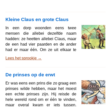
Kleine Claus en grote Claus
In een dorp woonden eens twee
mensen die allebei dezelfde naam
hadden: ze heetten allebei Claus, maar
de een had vier paarden en de ander
had er maar één. Om ze uit elkaar te
kunnen houden, noemden de mensen
Lees het sprookje →
de man die vier paarden had, grote
Claus en de man die maar één paard
had, kleine Claus. En nu gaan we horen
De prinses op de erwt
hoe het die twee verging, want dat is
een waar verhaal! De hele week moest
Er was eens een prins die zo graag een
kleine Claus ploegen voor grote Claus
prinses wilde hebben, maar het moest
en hem zijn enige paard lenen. Daarna
een echte prinses zijn. Hij reisde de
hielp grote Claus hem dan weer m
hele wereld rond om er één te vinden,
maar overal kwam er iets tussen.
Prinsessen waren er genoeg, maar of