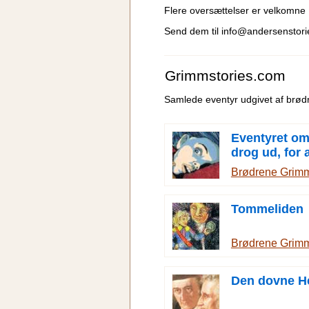
Flere oversættelser er velkomne
Send dem til
info@andersenstor
Grimmstories.com
Samlede eventyr udgivet af brø
Eventyret om
drog ud, for 
frygt at kend
Brødrene Grim
Tommeliden
Brødrene Grim
Den dovne H