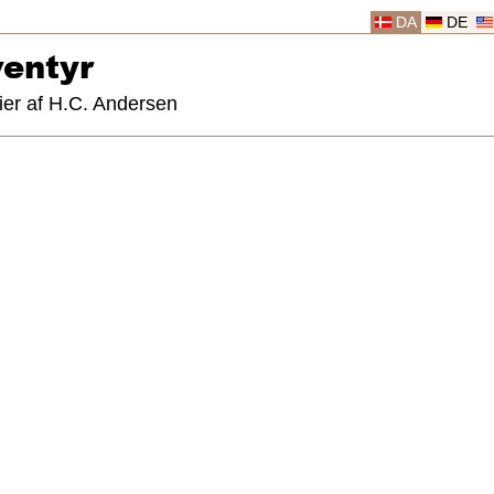
DA
DE
entyr
ier af H.C. Andersen