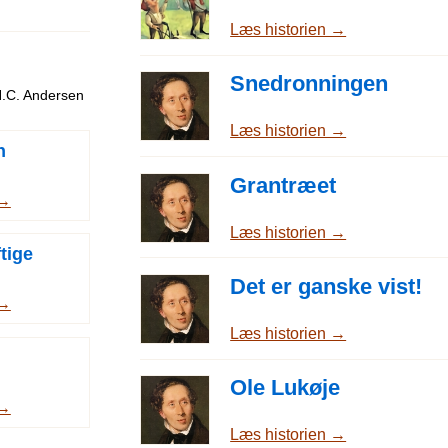
Læs historien →
Snedronningen
H.C. Andersen
Læs historien →
n
Grantræet
 →
Læs historien →
tige
Det er ganske vist!
 →
Læs historien →
Ole Lukøje
 →
Læs historien →