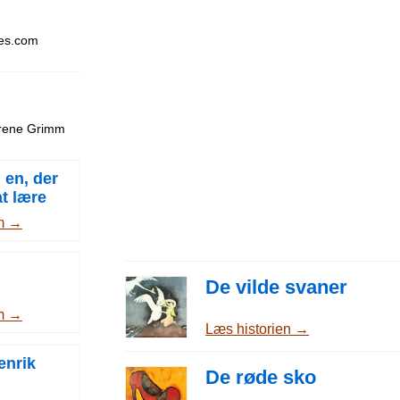
ies.com
drene Grimm
 en, der
at lære
e
m →
De vilde svaner
m →
Læs historien →
enrik
De røde sko