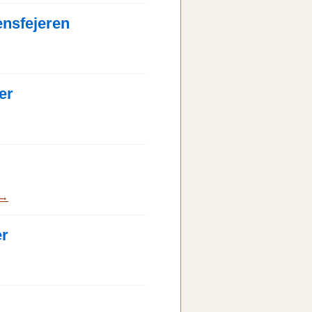
ensfejeren
er
 →
er