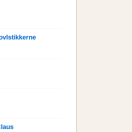
ovlstikkerne
Claus