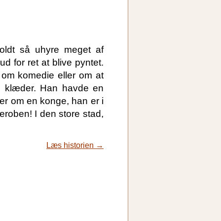
oldt så uhyre meget af
 for ret at blive pyntet.
j om komedie eller om at
ye klæder. Han havde en
ger om en konge, han er i
eroben! I den store stad,
Læs historien →