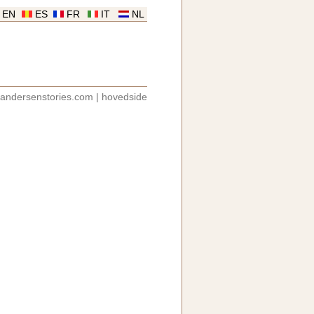
EN
ES
FR
IT
NL
andersenstories.com
|
hovedside