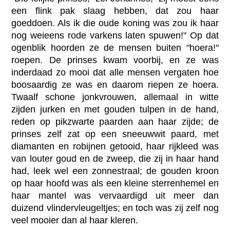
een flink pak slaag hebben, dat zou haar
goeddoen. Als ik die oude koning was zou ik haar
nog weieens rode varkens laten spuwen!" Op dat
ogenblik hoorden ze de mensen buiten "hoera!"
roepen. De prinses kwam voorbij, en ze was
inderdaad zo mooi dat alle mensen vergaten hoe
boosaardig ze was en daarom riepen ze hoera.
Twaalf schone jonkvrouwen, allemaal in witte
zijden jurken en met gouden tulpen in de hand,
reden op pikzwarte paarden aan haar zijde; de
prinses zelf zat op een sneeuwwit paard, met
diamanten en robijnen getooid, haar rijkleed was
van louter goud en de zweep, die zij in haar hand
had, leek wel een zonnestraal; de gouden kroon
op haar hoofd was als een kleine sterrenhemel en
haar mantel was vervaardigd uit meer dan
duizend vlindervleugeltjes; en toch was zij zelf nog
veel mooier dan al haar kleren.