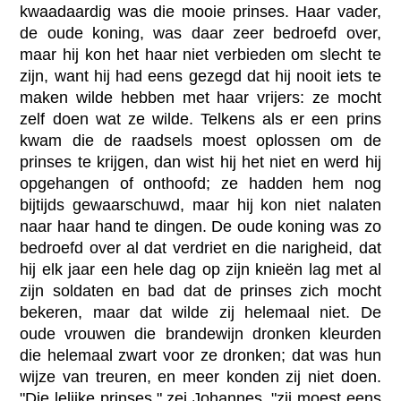
kwaadaardig was die mooie prinses. Haar vader,
de oude koning, was daar zeer bedroefd over,
maar hij kon het haar niet verbieden om slecht te
zijn, want hij had eens gezegd dat hij nooit iets te
maken wilde hebben met haar vrijers: ze mocht
zelf doen wat ze wilde. Telkens als er een prins
kwam die de raadsels moest oplossen om de
prinses te krijgen, dan wist hij het niet en werd hij
opgehangen of onthoofd; ze hadden hem nog
bijtijds gewaarschuwd, maar hij kon niet nalaten
naar haar hand te dingen. De oude koning was zo
bedroefd over al dat verdriet en die narigheid, dat
hij elk jaar een hele dag op zijn knieën lag met al
zijn soldaten en bad dat de prinses zich mocht
bekeren, maar dat wilde zij helemaal niet. De
oude vrouwen die brandewijn dronken kleurden
die helemaal zwart voor ze dronken; dat was hun
wijze van treuren, en meer konden zij niet doen.
"Die lelijke prinses," zei Johannes, "zij moest eens