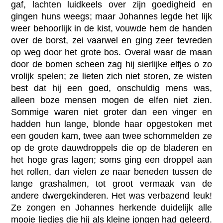
gaf, lachten luidkeels over zijn goedigheid en
gingen huns weegs; maar Johannes legde het lijk
weer behoorlijk in de kist, vouwde hem de handen
over de borst, zei vaarwel en ging zeer tevreden
op weg door het grote bos. Overal waar de maan
door de bomen scheen zag hij sierlijke elfjes o zo
vrolijk spelen; ze lieten zich niet storen, ze wisten
best dat hij een goed, onschuldig mens was,
alleen boze mensen mogen de elfen niet zien.
Sommige waren niet groter dan een vinger en
hadden hun lange, blonde haar opgestoken met
een gouden kam, twee aan twee schommelden ze
op de grote dauwdroppels die op de bladeren en
het hoge gras lagen; soms ging een droppel aan
het rollen, dan vielen ze naar beneden tussen de
lange grashalmen, tot groot vermaak van de
andere dwergekinderen. Het was verbazend leuk!
Ze zongen en Johannes herkende duidelijk alle
mooie liedjes die hij als kleine jongen had geleerd.