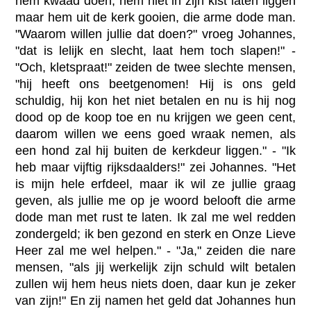
hem kwaad doen, hem niet in zijn kist laten liggen
maar hem uit de kerk gooien, die arme dode man.
"Waarom willen jullie dat doen?" vroeg Johannes,
"dat is lelijk en slecht, laat hem toch slapen!" -
"Och, kletspraat!" zeiden de twee slechte mensen,
"hij heeft ons beetgenomen! Hij is ons geld
schuldig, hij kon het niet betalen en nu is hij nog
dood op de koop toe en nu krijgen we geen cent,
daarom willen we eens goed wraak nemen, als
een hond zal hij buiten de kerkdeur liggen." - "Ik
heb maar vijftig rijksdaalders!" zei Johannes. "Het
is mijn hele erfdeel, maar ik wil ze jullie graag
geven, als jullie me op je woord belooft die arme
dode man met rust te laten. Ik zal me wel redden
zondergeld; ik ben gezond en sterk en Onze Lieve
Heer zal me wel helpen." - "Ja," zeiden die nare
mensen, "als jij werkelijk zijn schuld wilt betalen
zullen wij hem heus niets doen, daar kun je zeker
van zijn!" En zij namen het geld dat Johannes hun