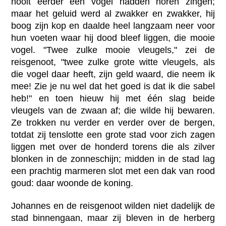
nooit eerder een vogel hadden horen zingen;
maar het geluid werd al zwakker en zwakker, hij
boog zijn kop en daalde heel langzaam neer voor
hun voeten waar hij dood bleef liggen, die mooie
vogel. "Twee zulke mooie vleugels," zei de
reisgenoot, "twee zulke grote witte vleugels, als
die vogel daar heeft, zijn geld waard, die neem ik
mee! Zie je nu wel dat het goed is dat ik die sabel
heb!" en toen hieuw hij met één slag beide
vleugels van de zwaan af; die wilde hij bewaren.
Ze trokken nu verder en verder over de bergen,
totdat zij tenslotte een grote stad voor zich zagen
liggen met over de honderd torens die als zilver
blonken in de zonneschijn; midden in de stad lag
een prachtig marmeren slot met een dak van rood
goud: daar woonde de koning.
Johannes en de reisgenoot wilden niet dadelijk de
stad binnengaan, maar zij bleven in de herberg