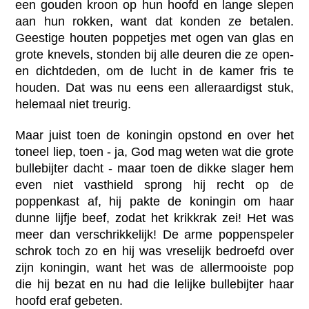
een gouden kroon op hun hoofd en lange slepen
aan hun rokken, want dat konden ze betalen.
Geestige houten poppetjes met ogen van glas en
grote knevels, stonden bij alle deuren die ze open-
en dichtdeden, om de lucht in de kamer fris te
houden. Dat was nu eens een alleraardigst stuk,
helemaal niet treurig.
Maar juist toen de koningin opstond en over het
toneel liep, toen - ja, God mag weten wat die grote
bullebijter dacht - maar toen de dikke slager hem
even niet vasthield sprong hij recht op de
poppenkast af, hij pakte de koningin om haar
dunne lijfje beef, zodat het krikkrak zei! Het was
meer dan verschrikkelijk! De arme poppenspeler
schrok toch zo en hij was vreselijk bedroefd over
zijn koningin, want het was de allermooiste pop
die hij bezat en nu had die lelijke bullebijter haar
hoofd eraf gebeten.