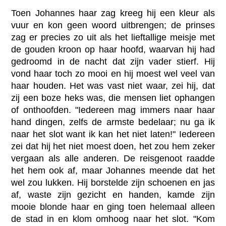
Toen Johannes haar zag kreeg hij een kleur als
vuur en kon geen woord uitbrengen; de prinses
zag er precies zo uit als het lieftallige meisje met
de gouden kroon op haar hoofd, waarvan hij had
gedroomd in de nacht dat zijn vader stierf. Hij
vond haar toch zo mooi en hij moest wel veel van
haar houden. Het was vast niet waar, zei hij, dat
zij een boze heks was, die mensen liet ophangen
of onthoofden. "Iedereen mag immers naar haar
hand dingen, zelfs de armste bedelaar; nu ga ik
naar het slot want ik kan het niet laten!" Iedereen
zei dat hij het niet moest doen, het zou hem zeker
vergaan als alle anderen. De reisgenoot raadde
het hem ook af, maar Johannes meende dat het
wel zou lukken. Hij borstelde zijn schoenen en jas
af, waste zijn gezicht en handen, kamde zijn
mooie blonde haar en ging toen helemaal alleen
de stad in en klom omhoog naar het slot. "Kom