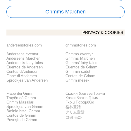
Grimms Märchen
PRIVACY & COOKIES
andersenstories.com
grimmstories.com
Andersens eventyr
Grimms eventyr
Andersens Märchen
Grimms Märchen
Andersen's fairy tales
Grimms' fairy tales
Cuentos de Andersen
Cuentos de Grimm
Contes d'Andersen
Grimmin sadut
Fiabe di Andersen
Contes de Grimm
Sprookjes van Andersen
Grimm mesék
Fiabe dei Grimm
Сказки братьев Гримм
Truyện cổ Grimm
Казки братів Грімм
Grimm Masalları
Γκριμ Παραμύθια
Sprookjes van Grimm
格林童話
Baśnie braci Grimm
グリム童話
Contos de Grimm
그림 동화
Poveşti de Grimm