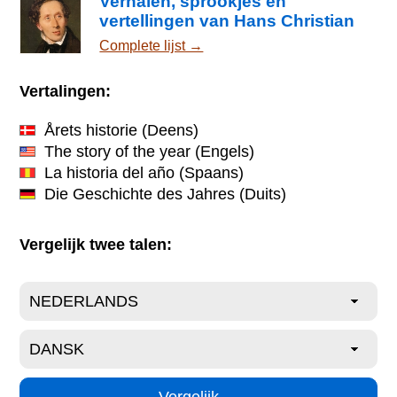
Verhalen, sprookjes en
vertellingen van Hans Christian
Andersen
Complete lijst →
Vertalingen:
Årets historie
(Deens)
The story of the year
(Engels)
La historia del año
(Spaans)
Die Geschichte des Jahres
(Duits)
Vergelijk twee talen: