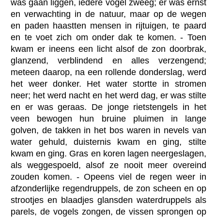
was gaan liggen, iedere vogel zweeg; er was ernst
en verwachting in de natuur, maar op de wegen
en paden haastten mensen in rijtuigen, te paard
en te voet zich om onder dak te komen. - Toen
kwam er ineens een licht alsof de zon doorbrak,
glanzend, verblindend en alles verzengend;
meteen daarop, na een rollende donderslag, werd
het weer donker. Het water stortte in stromen
neer; het werd nacht en het werd dag, er was stilte
en er was geraas. De jonge rietstengels in het
veen bewogen hun bruine pluimen in lange
golven, de takken in het bos waren in nevels van
water gehuld, duisternis kwam en ging, stilte
kwam en ging. Gras en koren lagen neergeslagen,
als weggespoeld, alsof ze nooit meer overeind
zouden komen. - Opeens viel de regen weer in
afzonderlijke regendruppels, de zon scheen en op
strootjes en blaadjes glansden waterdruppels als
parels, de vogels zongen, de vissen sprongen op