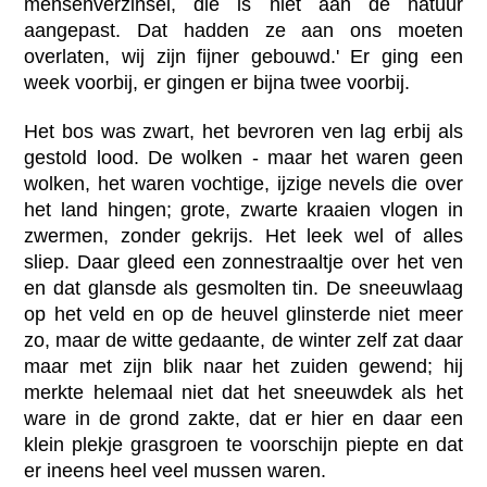
mensenverzinsel, die is niet aan de natuur
aangepast. Dat hadden ze aan ons moeten
overlaten, wij zijn fijner gebouwd.' Er ging een
week voorbij, er gingen er bijna twee voorbij.
Het bos was zwart, het bevroren ven lag erbij als
gestold lood. De wolken - maar het waren geen
wolken, het waren vochtige, ijzige nevels die over
het land hingen; grote, zwarte kraaien vlogen in
zwermen, zonder gekrijs. Het leek wel of alles
sliep. Daar gleed een zonnestraaltje over het ven
en dat glansde als gesmolten tin. De sneeuwlaag
op het veld en op de heuvel glinsterde niet meer
zo, maar de witte gedaante, de winter zelf zat daar
maar met zijn blik naar het zuiden gewend; hij
merkte helemaal niet dat het sneeuwdek als het
ware in de grond zakte, dat er hier en daar een
klein plekje grasgroen te voorschijn piepte en dat
er ineens heel veel mussen waren.