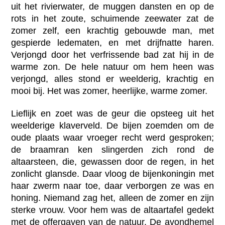
uit het rivierwater, de muggen dansten en op de
rots in het zoute, schuimende zeewater zat de
zomer zelf, een krachtig gebouwde man, met
gespierde ledematen, en met drijfnatte haren.
Verjongd door het verfrissende bad zat hij in de
warme zon. De hele natuur om hem heen was
verjongd, alles stond er weelderig, krachtig en
mooi bij. Het was zomer, heerlijke, warme zomer.
Lieflijk en zoet was de geur die opsteeg uit het
weelderige klaverveld. De bijen zoemden om de
oude plaats waar vroeger recht werd gesproken;
de braamran ken slingerden zich rond de
altaarsteen, die, gewassen door de regen, in het
zonlicht glansde. Daar vloog de bijenkoningin met
haar zwerm naar toe, daar verborgen ze was en
honing. Niemand zag het, alleen de zomer en zijn
sterke vrouw. Voor hem was de altaartafel gedekt
met de offergaven van de natuur. De avondhemel