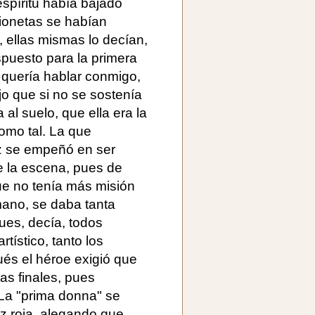
espíritu había bajado
rionetas se habían
, ellas mismas lo decían,
spuesto para la primera
 quería hablar conmigo,
ijo que si no se sostenía
 al suelo, que ella era la
como tal. La que
iz se empeñó en ser
e la escena, pues de
que no tenía más misión
 mano, se daba tanta
ues, decía, todos
rtístico, tanto los
s el héroe exigió que
s finales, pues
La "prima donna" se
z roja, alegando que