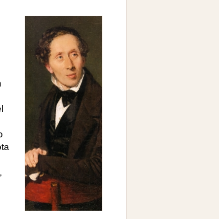
n
l
o
ota
,