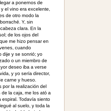
llegar a ponernos de
 el vino era excelente,
es de otro modo la
borraché. Y, sin
cabeza clara. En la
ol; de los ojos del
que me hizo pensar en
óvenes, cuando
 dije y se sonrió; yo
razado o un miembro de
mayor deseo iba a verse
ida, y yo sería director,
e carne y hueso.
por la realización del
de la caja, me los ató a
 espiral. Todavía siento
legué al suelo, y toda la