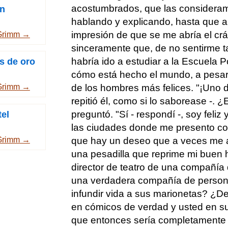
acostumbrados, que las consideramo
án
hablando y explicando, hasta que al
impresión de que se me abría el crá
Grimm →
sinceramente que, de no sentirme t
habría ido a estudiar a la Escuela P
s de oro
cómo está hecho el mundo, a pesar
de los hombres más felices. "¡Uno de
Grimm →
repitió él, como si lo saborease -. ¿E
preguntó. "Sí - respondí -, soy feliz
tel
las ciudades donde me presento co
que hay un deseo que a veces me
Grimm →
una pesadilla que reprime mi buen 
director de teatro de una compañía
una verdadera compañía de person
infundir vida a sus marionetas? ¿D
en cómicos de verdad y usted en su d
que entonces sería completamente fe