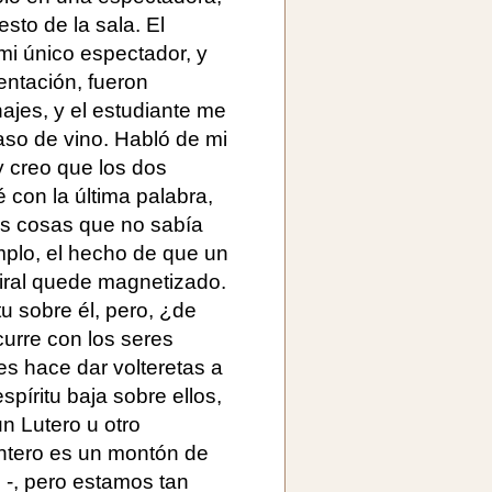
esto de la sala. El
 mi único espectador, y
entación, fueron
ajes, y el estudiante me
vaso de vino. Habló de mi
y creo que los dos
 con la última palabra,
s cosas que no sabía
emplo, el hecho de que un
piral quede magnetizado.
tu sobre él, pero, ¿de
urre con los seres
es hace dar volteretas a
espíritu baja sobre ellos,
n Lutero u otro
entero es un montón de
e -, pero estamos tan