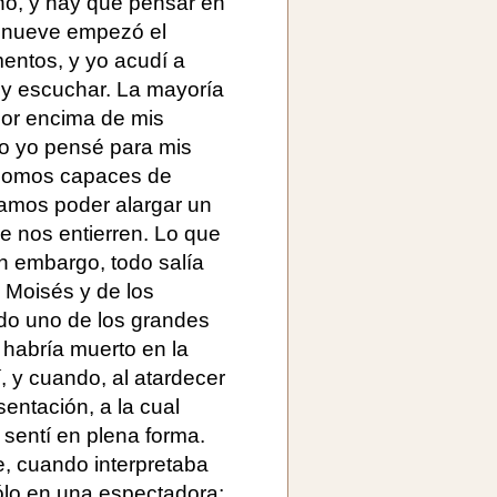
o, y hay que pensar en
as nueve empezó el
entos, y yo acudí a
r y escuchar. La mayoría
or encima de mis
ro yo pensé para mis
 somos capaces de
íamos poder alargar un
e nos entierren. Lo que
n embargo, todo salía
e Moisés y de los
sido uno de los grandes
 habría muerto en la
, y cuando, al atardecer
entación, a la cual
 sentí en plena forma.
, cuando interpretaba
lo en una espectadora;