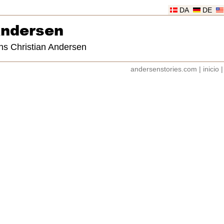
DA
DE
Andersen
ns Christian Andersen
andersenstories.com
|
inicio