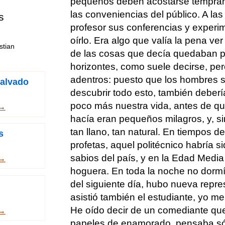
pequeños deben acostarse tempran
las conveniencias del público. A l
s
profesor sus conferencias y experim
oírlo. Era algo que valía la pena ve
stian
de las cosas que decía quedaban p
horizontes, como suele decirse, pe
adentros: puesto que los hombres
malvado
descubrir todo esto, también deber
poco más nuestra vida, antes de qu
 →
hacía eran pequeños milagros, y, si
tan llano, tan natural. En tiempos d
s
profetas, aquel politécnico habría 
sabios del país, y en la Edad Media
 →
hoguera. En toda la noche no dormí
del siguiente día, hubo nueva repres
asistió también el estudiante, yo me
He oído decir de un comediante que
 →
papeles de enamorado, pensaba só