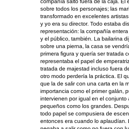
compañía saltó fuera de la caja. El 
sobre todos los personajes; las ma
transformado en excelentes artistas
y yo era su director. Todo estaba di
representación: la compañía entera
y el público, también. La bailarina d
sobre una pierna, la casa se vendría
primera figura y quería ser tratada 
representaba el papel de emperatr
tratada de majestad incluso fuera d
otro modo perdería la práctica. El 
que la de salir con una carta en la
importancia como el primer galán, p
intervienen por igual en el conjunto a
pequeños como los grandes. Despué
todo papel se compusiera de escena
entonces era cuando lo aplaudían. 
negaba a salir como no fuera con lu