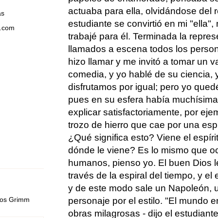
actuaba para ella, olvidándose del r
as
estudiante se convirtió en mi "ella",
s.com
trabajé para él. Terminada la repres
llamados a escena todos los person
hizo llamar y me invitó a tomar un 
comedia, y yo hablé de su ciencia, 
disfrutamos por igual; pero yo quedé
pues en su esfera había muchísima
explicar satisfactoriamente, por ej
trozo de hierro que cae por una es
¿Qué significa esto? Viene el espíri
dónde le viene? Es lo mismo que oc
humanos, pienso yo. El buen Dios l
través de la espiral del tiempo, y el 
y de este modo sale un Napoleón, u
personaje por el estilo. "El mundo 
nos Grimm
obras milagrosas - dijo el estudiant