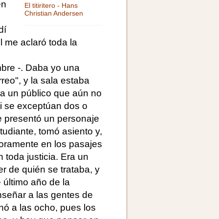
en
El titiritero - Hans
Christian Andersen
dí
 me aclaró toda la
bre -. Daba yo una
reo", y la sala estaba
era un público que aún no
i se exceptúan dos o
e presentó un personaje
udiante, tomó asiento y,
onoramente en los pasajes
 toda justicia. Era un
r de quién se trataba, y
 último año de la
nseñar a las gentes de
nó a las ocho, pues los