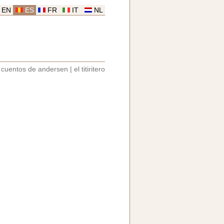
EN
ES
FR
IT
NL
|
cuentos de andersen
|
el titiritero