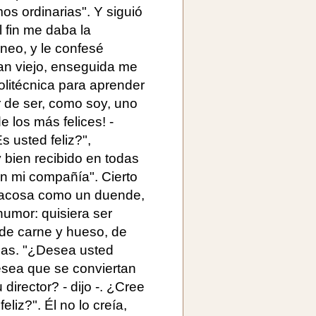
s ordinarias". Y siguió
 fin me daba la
neo, y le confesé
an viejo, enseguida me
olitécnica para aprender
 de ser, como soy, uno
 los más felices! -
s usted feliz?",
 y bien recibido en todas
n mi compañía". Cierto
 acosa como un duende,
humor: quisiera ser
 de carne y hueso, de
as. "¿Desea usted
esea que se conviertan
irector? - dijo -. ¿Cree
liz?". Él no lo creía,