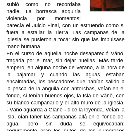
subió como no recordaba
nadie. La borrasca adquiría
violencia por momentos;
parecía el Juicio Final, con un estruendo como si
fuera a estallar la Tierra. Las campanas de la
iglesia se pusieron a tocar sin que las impulsase
mano humana.
En el curso de aquella noche desapareció Vänö,
tragada por el mar, sin dejar huellas. Más tarde,
empero, en alguna noche de verano, a la hora de
la bajamar y cuando las aguas estaban
encalmadas, los pescadores que habían salido a
la pesca de la anguila con antorchas, veían en el
fondo, si tenían buenos ojos, la Isla de Vänö, con
su blanco campanario y el alto muro de la iglesia.
- Vänö aguarda a Glänö - dice la leyenda. Veían la
isla, oían tañer las campanas allá en el fondo del
agua, pero sin duda se equivocaban;
seguramente eran los gritos de los numerosos