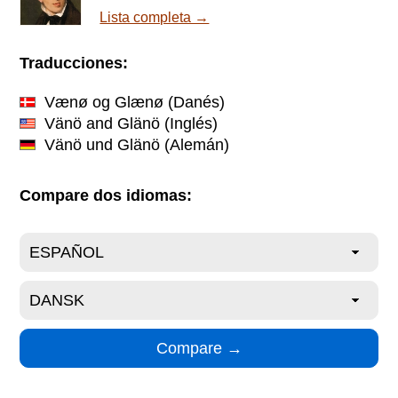
Lista completa →
Traducciones:
Vænø og Glænø
(Danés)
Vänö and Glänö
(Inglés)
Vänö und Glänö
(Alemán)
Compare dos idiomas: