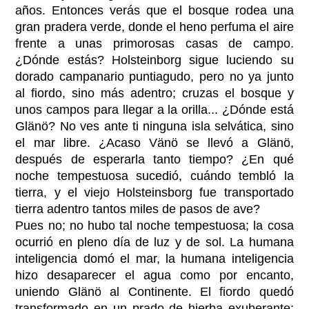
años. Entonces verás que el bosque rodea una
gran pradera verde, donde el heno perfuma el aire
frente a unas primorosas casas de campo.
¿Dónde estás? Holsteinborg sigue luciendo su
dorado campanario puntiagudo, pero no ya junto
al fiordo, sino más adentro; cruzas el bosque y
unos campos para llegar a la orilla... ¿Dónde está
Glänö? No ves ante ti ninguna isla selvática, sino
el mar libre. ¿Acaso Vänö se llevó a Glänö,
después de esperarla tanto tiempo? ¿En qué
noche tempestuosa sucedió, cuándo tembló la
tierra, y el viejo Holsteinsborg fue transportado
tierra adentro tantos miles de pasos de ave?
Pues no; no hubo tal noche tempestuosa; la cosa
ocurrió en pleno día de luz y de sol. La humana
inteligencia domó el mar, la humana inteligencia
hizo desaparecer el agua como por encanto,
uniendo Glänö al Continente. El fiordo quedó
transformado en un prado de hierba exuberante;