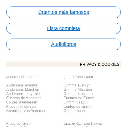
Cuentos más famosos
Lista completa
Audiolibros
PRIVACY & COOKIES
andersenstories.com
grimmstories.com
Andersens eventyr
Grimms eventyr
Andersens Märchen
Grimms Märchen
Andersen's fairy tales
Grimms' fairy tales
Cuentos de Andersen
Cuentos de Grimm
Contes d'Andersen
Grimmin sadut
Fiabe di Andersen
Contes de Grimm
Sprookjes van Andersen
Grimm mesék
Fiabe dei Grimm
Сказки братьев Гримм