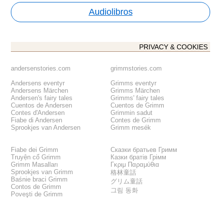
Audiolibros
PRIVACY & COOKIES
andersenstories.com
grimmstories.com
Andersens eventyr
Grimms eventyr
Andersens Märchen
Grimms Märchen
Andersen's fairy tales
Grimms' fairy tales
Cuentos de Andersen
Cuentos de Grimm
Contes d'Andersen
Grimmin sadut
Fiabe di Andersen
Contes de Grimm
Sprookjes van Andersen
Grimm mesék
Fiabe dei Grimm
Сказки братьев Гримм
Truyện cổ Grimm
Казки братів Грімм
Grimm Masalları
Γκριμ Παραμύθια
Sprookjes van Grimm
格林童話
Baśnie braci Grimm
グリム童話
Contos de Grimm
그림 동화
Poveşti de Grimm