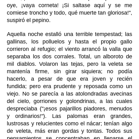
oye, ¡vaya corneta! ¡Si saltase aquí y se me
comiese troncho y todo, qué muerte tan gloriosa!",
suspiró el pepino.
Aquella noche estalló una terrible tempestad; las
gallinas, los polluelos y hasta el propio gallo
corrieron al refugio; el viento arrancó la valla que
separaba los dos corrales. Total, un alboroto de
mil diablos. Volaron las tejas, pero la veleta se
mantenía firme, sin girar siquiera; no podía
hacerlo, a pesar de que era joven y recién
fundida; pero era prudente y reposada como un
viejo. No se parecía a las atolondradas avecinas
del cielo, gorriones y golondrinas, a las cuales
despreciaba ("¡esos pajarillos piadores, menudos
y ordinarios!"). Las palomas eran grandes,
lustrosas y relucientes como el nácar; tenían algo
de veleta, más eran gordas y tontas. Todos sus
pensamientos se concentraban en llenarse el