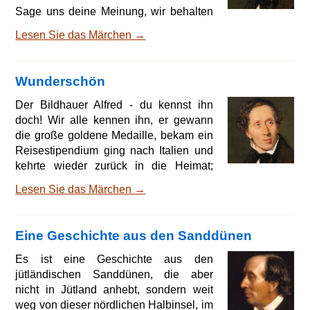
Sage uns deine Meinung, wir behalten
dessen ungeachtet doch unsere eigene
Lesen Sie das Märchen →
bei. Der Hühnerhof war durch einen
Holzzaun von einem anderen Hof
getrennt, in welchem ein Misthaufen lag,
Wunderschön
und auf dem Misthaufen lag und wuchs
eine große Gurke, die das Bewußtsein
Der Bildhauer Alfred - du kennst ihn
hatte, ein Mistbeetgewächs zu sein.
doch! Wir alle kennen ihn, er gewann
Dazu wird man geboren, sprach es im
die große goldene Medaille, bekam ein
Innern der Gurke, nicht alle k
Reisestipendium ging nach Italien und
kehrte wieder zurück in die Heimat;
damals war er jung, das ist er zwar
Lesen Sie das Märchen →
noch, aber doch immerhin zehn Jahre
älter als zu jener Zeit. Nach seiner
Heimkehr besuche er eine von den
Eine Geschichte aus den Sanddünen
kleinen Provinzstädten der Insel
Seeland. Das ganze Städtchen wußte,
Es ist eine Geschichte aus den
wer der Fremde war; seinetwegen gab
jütländischen Sanddünen, die aber
eine der reichsten Familien eine
nicht in Jütland anhebt, sondern weit
Gesellschaft, und dazu war alles,
weg von dieser nördlichen Halbinsel, im