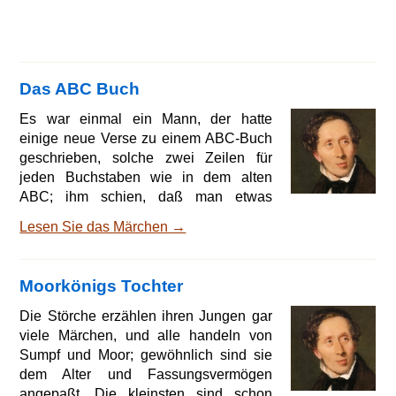
Das ABC Buch
Es war einmal ein Mann, der hatte
einige neue Verse zu einem ABC-Buch
geschrieben, solche zwei Zeilen für
jeden Buchstaben wie in dem alten
ABC; ihm schien, daß man etwas
Neues haben sollte, die alten Verse
Lesen Sie das Märchen →
waren so abgenutzt, und der fand seine
eigenen gerade immer so gut. Das neue
ABC lag noch geschrieben da, und es
Moorkönigs Tochter
war neben das alte, gedruckte in den
großen Büchschrank gestellt worden, in
Die Störche erzählen ihren Jungen gar
dem so viele gelehrte Bücher und
viele Märchen, und alle handeln von
unterhaltende Bücher standen, aber das
Sumpf und Moor; gewöhnlich sind sie
alte ABC wollte wohl nicht Nachb
dem Alter und Fassungsvermögen
angepaßt. Die kleinsten sind schon