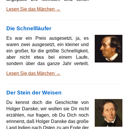
entzückt, wenn man Kribble, krabble,
Lesen Sie das Märchen →
plurremurre sagt, das finden sie sehr
ergötzlich; aber die älteren wollen
Geschichten mit tieferem Inhalt hören,
Die Schnellläufer
am liebsten, wenn sie von der Familie
handeln. Von den zwei ältesten und
Es war ein Preis ausgesetzt, ja, es
längsten Märchen, die sich bei den
waren zwei ausgesetzt, ein kleiner und
Störchen erhalten haben, kennen wir
ein großer, für die größte Schnelligkeit,
alle das eine, das von Moses,
aber nicht etwa bei einem Laufe,
sondern über das ganze Jahr verteilt.
Ich bekam den ersten Preis sagte der
Lesen Sie das Märchen →
Hase; Gerechtigkeit muß doch sein,
wenn die eigene Familie und gute
Freunde mit im Rate sitzen; aber daß
Der Stein der Weisen
die Schnecke den zweiten Preis bekam,
finde ich beinahe beleidigend für mich!
Du kennst doch die Geschichte von
Nein, versicherte der Zaunpfahl, der bei
Holger Danske; wir wollen sie Dir nicht
der Preisverteilung Zeuge gewesen
erzählen, nur fragen, ob Du Dich noch
war, es muß auch
erinnerst, daß Holger Danske das große
Land Indien nach Osten zu am Ende der