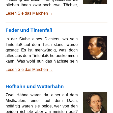
blieben ihnen zwar noch zwei Töchter,
von denen die älteste gerade konfirmiert
Lesen Sie das Märchen →
werden sollte, brave, herrliche Mädchen
beide, aber das Kind, das man verloren
hat, ist doch immer das liebste, und hier
Feder und Tintenfaß
war es das jüngste und ein Sohn. Es
war eine schwere Prüfung. Die
In der Stube eines Dichters, wo sein
Schwestern trauerten, wie es junge
Tintenfaß auf dem Tisch stand, wurde
Herzen tun, und waren namentlich von
gesagt: Es ist merkwürdig, was doch
dem Schmerz der El
alles aus dem Tintenfaß herauskommen
kann! Was wohl nun das Nächste sein
wird? Ja, es ist merkwürdig! Ja, freilich!
Lesen Sie das Märchen →
sagte das Tintenfaß. Es ist merkwürdig,
was alles aus mir herauskommen kann!
Ja, es ist schier unglaublich! Und ich
Hofhahn und Wetterhahn
weiß wirklich selber nicht, was das
Nächste sein wird, wenn der Mensch
Zwei Hähne waren da, einer auf dem
erst beginnt, aus mir zu schöpfen. Ein
Misthaufen, einer auf dem Dach,
Tropfen aus mir genügt für eine halbe
hoffärtig waren sie beide, wer von den
Seite Papi
beiden richtete aber am meisten aus?