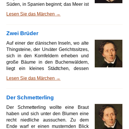
Süden, in Spanien beginnt; das Meer ist
die Straße zwischen den Ländern;
Lesen Sie das Märchen →
versetze dich in Gedanken dorthin, hin
nach dem sonnigen Spanien! Dort ist es
warm und wunderherrlich, dort wachsen
Zwei Brüder
die feuerroten Granatblüten zwischen
dunklen Lorbeerbäumen; von den
Auf einer der dänischen Inseln, wo alte
Bergen weht ein frischer, labender Wind
Thingsteine, der Urväter Gerichtssitzes,
herab über die Orangengärten, über die
sich in den Kornfeldern erheben und
prächtigen maurischen
große Bäume in den Buchenwäldern,
liegt ein kleines Städtchen, dessen
niedrige Häuser mit roten Ziegeln
Lesen Sie das Märchen →
gedeckt sind. In einem dieser Häuser
wurden über glühenden Kohlen auf dem
offenen Herd wunderliche Dinge
Der Schmetterling
gebraut, es wurde in Gläsern gekocht,
gemischt und destilliert, und Kräuter
Der Schmetterling wollte eine Braut
wurden zerhackt und in Mörsern
haben und sich unter den Blumen eine
zerstoßen; ein älterer Mann stand dem
recht niedliche aussuchen. Zu dem
Ganzen vor. Man muß nur das R
Ende warf er einen musternden Blick