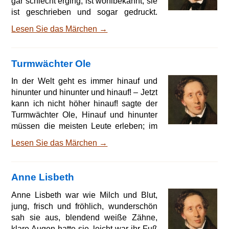
gar schlecht erging, ist wohlbekannt, sie
ist geschrieben und sogar gedruckt.
Inge hieß das Mädchen; sie war ein
Lesen Sie das Märchen →
armes Kind, stolz und hochmütig; es
war ein schlechter Kern in ihr, wie man
sagt. Schon als ganz kleines Kind hatte
Turmwächter Ole
sie ihre Freude daran, Fliegen zu
fangen diesen die Flügel auszurupfen
In der Welt geht es immer hinauf und
und sie so in Kriechtiere zu verwandeln.
hinunter und hinunter und hinauf! – Jetzt
Später nahm sie den Maikäfer und den
kann ich nicht höher hinauf! sagte der
Mistkäfer,
Turmwächter Ole, Hinauf und hinunter
müssen die meisten Leute erleben; im
Grunde genommen werden wir alle
Lesen Sie das Märchen →
zuletzt Turmwächter, schauen das
Leben und die Dinge von oben an. So
sprach Ole, mein Freund, der alte
Anne Lisbeth
Wächter, ein kurioser, gesprächiger
Kauz, der alles zu sagen schien und der
Anne Lisbeth war wie Milch und Blut,
doch gar vieles in seinem ersten Sinn
jung, frisch und fröhlich, wunderschön
tief im Herzen verbarg. Ja, er war guter
sah sie aus, blendend weiße Zähne,
Leute Kind, es gab
klare Augen hatte sie, leicht war ihr Fuß