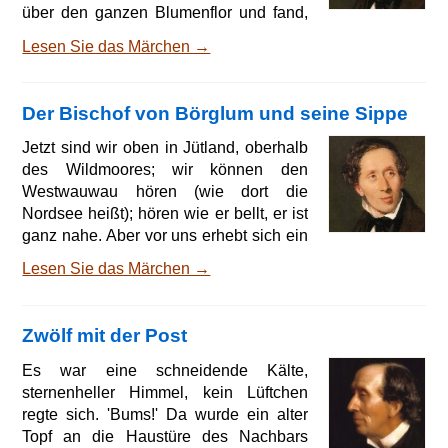
über den ganzen Blumenflor und fand,
daß jede Blume recht still und eher
Lesen Sie das Märchen →
ehrsam auf ihrem Stengel saß, gerade
wie es einer Jungfrau geziemt, wenn sie
nicht verlobt ist; allein es waren gar
Der Bischof von Börglum und seine Sippe
viele da, und die Wahl drohte mühsam
zu werden. Diese Mühe gefiel dem
Jetzt sind wir oben in Jütland, oberhalb
Schmetterling nicht, deshalb flog er auf
des Wildmoores; wir können den
Besuch zu dem Gänseblümchen.
Westwauwau hören (wie dort die
Dieses Blümlein nennen die F
Nordsee heißt); hören wie er bellt, er ist
ganz nahe. Aber vor uns erhebt sich ein
großer Sandhügel; lange haben wir ihn
Lesen Sie das Märchen →
schon gesehen und wir fahren noch
immer auf ihn zu, langsam fahren wir in
dem tiefen Sande. Oben auf dem
Zwölf mit der Post
Sandhügel liegt ein großes altes
Gebäude; es ist das Kloster Börglum,
Es war eine schneidende Kälte,
dessen größter Flügel noch heute als
sternenheller Himmel, kein Lüftchen
Kirche dient.. Spät am Abend langen wir
regte sich. 'Bums!' Da wurde ein alter
an, aber es ist klares W
Topf an die Haustüre des Nachbars