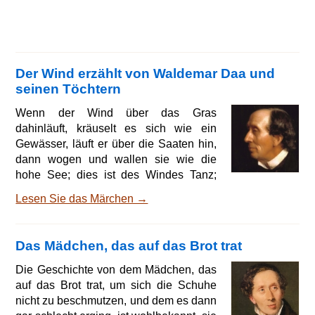
Der Wind erzählt von Waldemar Daa und
seinen Töchtern
Wenn der Wind über das Gras
dahinläuft, kräuselt es sich wie ein
Gewässer, läuft er über die Saaten hin,
dann wogen und wallen sie wie die
hohe See; dies ist des Windes Tanz;
doch der Wind tanzt nicht nur, er erzählt
Lesen Sie das Märchen →
auch, und wie singt er dann alles so
recht aus voller Brust heraus, und wie
klingt es gar verschieden in des Waldes
Das Mädchen, das auf das Brot trat
Wipfeln, durch die Schallöcher und
Ritzen und Sprünge der Mauer! Siehst
Die Geschichte von dem Mädchen, das
du, wie der Wind dort oben die Wolken
auf das Brot trat, um sich die Schuhe
jagt, als seien sie eine verängstigte
nicht zu beschmutzen, und dem es dann
Lämmerherde! Hörst