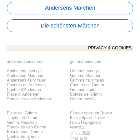
Andersens Märchen
Die schönsten Märchen
PRIVACY & COOKIES
andersenstories.com
grimmstories.com
Andersens eventyr
Grimms eventyr
Andersens Märchen
Grimms Märchen
Andersen's fairy tales
Grimms' fairy tales
Cuentos de Andersen
Cuentos de Grimm
Contes d'Andersen
Grimmin sadut
Fiabe di Andersen
Contes de Grimm
Sprookjes van Andersen
Grimm mesék
Fiabe dei Grimm
Сказки братьев Гримм
Truyện cổ Grimm
Казки братів Грімм
Grimm Masalları
Γκριμ Παραμύθια
Sprookjes van Grimm
格林童話
Baśnie braci Grimm
グリム童話
Contos de Grimm
그림 동화