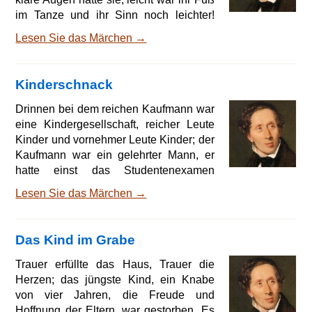
im Tanze und ihr Sinn noch leichter!
Was kam aber dabei heraus? Ein
Lesen Sie das Märchen →
häßlicher Bube! Nein, schön war er
nicht! Er wurde bei der Frau des
Feldarbeiters abgegeben. Anne Lisbeth
Kinderschnack
kam ins gräfliche Schloß, saß dort im
Prunkzimmer, angetan mit Sammet und
Drinnen bei dem reichen Kaufmann war
Seide, kein Wind durfte sie anwehen,
eine Kindergesellschaft, reicher Leute
niemand ihr ein hartes Wort sagen,
Kinder und vornehmer Leute Kinder; der
hätte ihr das doch Schaden
Kaufmann war ein gelehrter Mann, er
hatte einst das Studentenexamen
gemacht, dazu hatte ihn sein ehrlicher
Lesen Sie das Märchen →
Vater angehalten, der von Anfang an nur
Viehhändler gewesen wahr, aber
ehrlich und betriebsam; der Handel
Das Kind im Grabe
hatte Geld gebracht, und die Gelder
hatte der Kaufmann zu mehren gewußt,
Trauer erfüllte das Haus, Trauer die
Klug war er, und Herz hatte er auch,
Herzen; das jüngste Kind, ein Knabe
aber von seinem Herzen wurde weniger
von vier Jahren, die Freude und
gesprochen als von seinem
Hoffnung der Eltern, war gestorben. Es