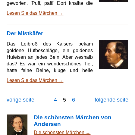
geworfen. 'Puff, paff!' Dort knallte die
Büchse; man begrüßte das neue Jahr.
Lesen Sie das Märchen →
Es war Neujahrsnacht! Jetzt schlug die
Turmuhr zwölf! 'Trateratra!' Die Post kam
angefahren. Der große Postwagen hielt
Der Mistkäfer
vor dem Stadttore an. Er brachte zwölf
Personen mit, alle Plätze waren besetzt.
Das Leibroß des Kaisers bekam
Hurra! Hurra! Hoch! sangen die Leute in
goldene Hufbeschläge, ein goldenes
den Häusern der Stadt, wo die
Hufeisen an jedes Bein. Aber weshalb
Neujahrsnacht
das? Es war ein wunderschönes Tier,
hatte feine Beine, kluge und helle
Augen und eine Mähne, die ihm wie ein
Lesen Sie das Märchen →
Schleier über den Hals herabhing. Es
hatte seinen Herrn durch Pulverdampf
und Kugelregen getragen, hatte die
vorige seite
4
5
6
folgende seite
Kugeln singen und pfeifen hören, hatte
gebissen, ausgeschlagen und
mitgekämpft, als die Feinde eindrangen,
Die schönsten Märchen von
war mit seinem Kaiser in einem Sprung
Andersen
über das gestürzte Pferd des Feinde
Die schönsten Märchen →