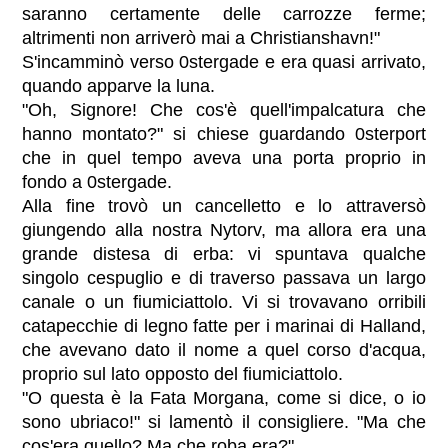
saranno certamente delle carrozze ferme;
altrimenti non arriverò mai a Christianshavn!"
S'incamminò verso 0stergade e era quasi arrivato,
quando apparve la luna.
"Oh, Signore! Che cos'è quell'impalcatura che
hanno montato?" si chiese guardando 0sterport
che in quel tempo aveva una porta proprio in
fondo a 0stergade.
Alla fine trovò un cancelletto e lo attraversò
giungendo alla nostra Nytorv, ma allora era una
grande distesa di erba: vi spuntava qualche
singolo cespuglio e di traverso passava un largo
canale o un fiumiciattolo. Vi si trovavano orribili
catapecchie di legno fatte per i marinai di Halland,
che avevano dato il nome a quel corso d'acqua,
proprio sul lato opposto del fiumiciattolo.
"O questa è la Fata Morgana, come si dice, o io
sono ubriaco!" si lamentò il consigliere. "Ma che
cos'era quello? Ma che roba era?"