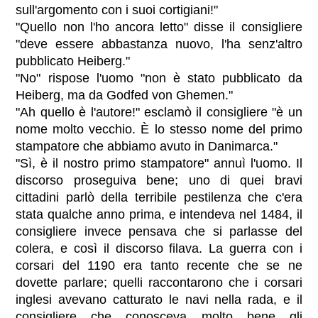
sull'argomento con i suoi cortigiani!"
"Quello non l'ho ancora letto" disse il consigliere
"deve essere abbastanza nuovo, l'ha senz'altro
pubblicato Heiberg."
"No" rispose l'uomo "non è stato pubblicato da
Heiberg, ma da Godfed von Ghemen."
"Ah quello è l'autore!" esclamò il consigliere "è un
nome molto vecchio. È lo stesso nome del primo
stampatore che abbiamo avuto in Danimarca."
"Sì, è il nostro primo stampatore" annuì l'uomo. Il
discorso proseguiva bene; uno di quei bravi
cittadini parlò della terribile pestilenza che c'era
stata qualche anno prima, e intendeva nel 1484, il
consigliere invece pensava che si parlasse del
colera, e così il discorso filava. La guerra con i
corsari del 1190 era tanto recente che se ne
dovette parlare; quelli raccontarono che i corsari
inglesi avevano catturato le navi nella rada, e il
consigliere che conosceva molto bene gli