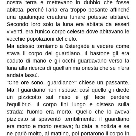
nostra terra e mettevano in dubbio che fosse
abitata, perché l'aria era troppo pesante affinché
una qualunque creatura lunare potesse abitarvi.
Secondo loro solo la luna era abitata da esseri
viventi, era l'unico corpo celeste dove abitavano le
vecchie popolazioni del cielo.
Ma adesso torniamo a 0stergade a vedere come
stava il corpo del guardiano. Il bastone gli era
caduto di mano e gli occhi guardavano verso la
luna alla ricerca di quell'anima onesta che se n'era
andata lassù.
"Che ore sono, guardiano?" chiese un passante.
Ma il guardiano non rispose, così quello gli diede
un pizzicotto sul naso e gli fece perdere
l'equilibrio. Il corpo finì lungo e disteso sulla
strada: l'uomo era morto. Quello che lo aveva
pizzicato si spaventò terribilmente; il guardiano
era morto e morto restava; fu data la notizia e se
ne parlò molto, al mattino, poi portarono il corpo in