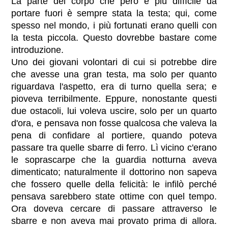
La parte del corpo che però è più diffìcile da
portare fuori è sempre stata la testa; qui, come
spesso nel mondo, i più fortunati erano quelli con
la testa piccola. Questo dovrebbe bastare come
introduzione.
Uno dei giovani volontari di cui si potrebbe dire
che avesse una gran testa, ma solo per quanto
riguardava l'aspetto, era di turno quella sera; e
pioveva terribilmente. Eppure, nonostante questi
due ostacoli, lui voleva uscire, solo per un quarto
d'ora, e pensava non fosse qualcosa che valeva la
pena di confidare al portiere, quando poteva
passare tra quelle sbarre di ferro. Lì vicino c'erano
le soprascarpe che la guardia notturna aveva
dimenticato; naturalmente il dottorino non sapeva
che fossero quelle della felicità: le infilò perché
pensava sarebbero state ottime con quel tempo.
Ora doveva cercare di passare attraverso le
sbarre e non aveva mai provato prima di allora.