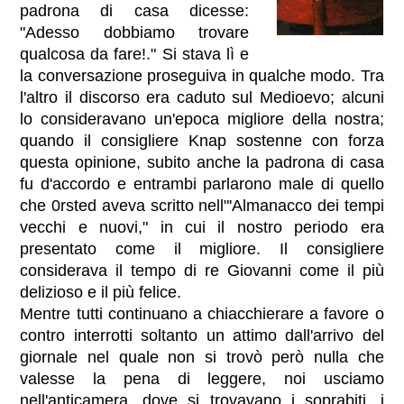
padrona di casa dicesse:
"Adesso dobbiamo trovare
qualcosa da fare!." Si stava lì e
la conversazione proseguiva in qualche modo. Tra
l'altro il discorso era caduto sul Medioevo; alcuni
lo consideravano un'epoca migliore della nostra;
quando il consigliere Knap sostenne con forza
questa opinione, subito anche la padrona di casa
fu d'accordo e entrambi parlarono male di quello
che 0rsted aveva scritto nell"'Almanacco dei tempi
vecchi e nuovi," in cui il nostro periodo era
presentato come il migliore. Il consigliere
considerava il tempo di re Giovanni come il più
delizioso e il più felice.
Mentre tutti continuano a chiacchierare a favore o
contro interrotti soltanto un attimo dall'arrivo del
giornale nel quale non si trovò però nulla che
valesse la pena di leggere, noi usciamo
nell'anticamera, dove si trovavano i soprabiti, i