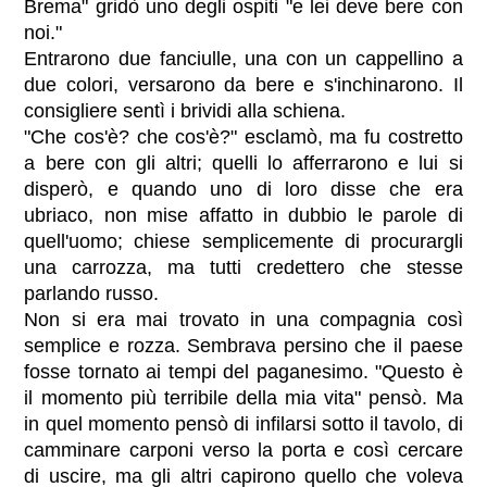
Brema" gridò uno degli ospiti "e lei deve bere con
noi."
Entrarono due fanciulle, una con un cappellino a
due colori, versarono da bere e s'inchinarono. Il
consigliere sentì i brividi alla schiena.
"Che cos'è? che cos'è?" esclamò, ma fu costretto
a bere con gli altri; quelli lo afferrarono e lui si
disperò, e quando uno di loro disse che era
ubriaco, non mise affatto in dubbio le parole di
quell'uomo; chiese semplicemente di procurargli
una carrozza, ma tutti credettero che stesse
parlando russo.
Non si era mai trovato in una compagnia così
semplice e rozza. Sembrava persino che il paese
fosse tornato ai tempi del paganesimo. "Questo è
il momento più terribile della mia vita" pensò. Ma
in quel momento pensò di infilarsi sotto il tavolo, di
camminare carponi verso la porta e così cercare
di uscire, ma gli altri capirono quello che voleva