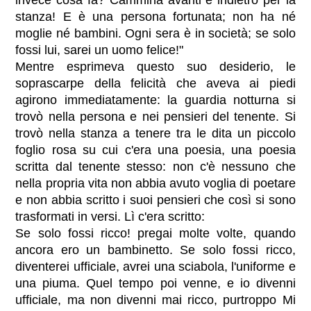
invece cosa fa? Cammina avanti e indietro per la
stanza! E è una persona fortunata; non ha né
moglie né bambini. Ogni sera è in società; se solo
fossi lui, sarei un uomo felice!"
Mentre esprimeva questo suo desiderio, le
soprascarpe della felicità che aveva ai piedi
agirono immediatamente: la guardia notturna si
trovò nella persona e nei pensieri del tenente. Si
trovò nella stanza a tenere tra le dita un piccolo
foglio rosa su cui c'era una poesia, una poesia
scritta dal tenente stesso: non c'è nessuno che
nella propria vita non abbia avuto voglia di poetare
e non abbia scritto i suoi pensieri che così si sono
trasformati in versi. Lì c'era scritto:
Se solo fossi ricco! pregai molte volte, quando
ancora ero un bambinetto. Se solo fossi ricco,
diventerei ufficiale, avrei una sciabola, l'uniforme e
una piuma. Quel tempo poi venne, e io divenni
ufficiale, ma non divenni mai ricco, purtroppo Mi