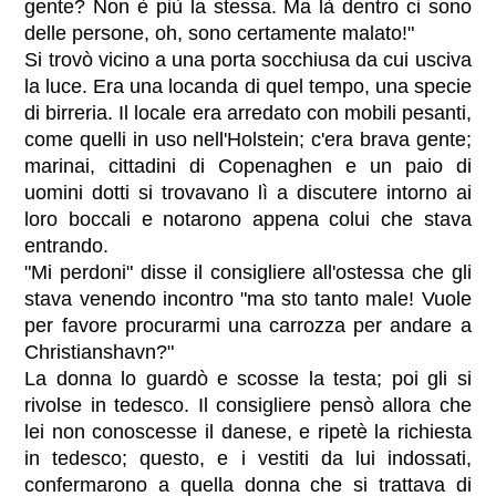
gente? Non è più la stessa. Ma là dentro ci sono
delle persone, oh, sono certamente malato!"
Si trovò vicino a una porta socchiusa da cui usciva
la luce. Era una locanda di quel tempo, una specie
di birreria. Il locale era arredato con mobili pesanti,
come quelli in uso nell'Holstein; c'era brava gente;
marinai, cittadini di Copenaghen e un paio di
uomini dotti si trovavano lì a discutere intorno ai
loro boccali e notarono appena colui che stava
entrando.
"Mi perdoni" disse il consigliere all'ostessa che gli
stava venendo incontro "ma sto tanto male! Vuole
per favore procurarmi una carrozza per andare a
Christianshavn?"
La donna lo guardò e scosse la testa; poi gli si
rivolse in tedesco. Il consigliere pensò allora che
lei non conoscesse il danese, e ripetè la richiesta
in tedesco; questo, e i vestiti da lui indossati,
confermarono a quella donna che si trattava di