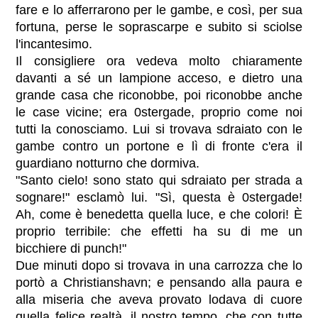
fare e lo afferrarono per le gambe, e così, per sua
fortuna, perse le soprascarpe e subito si sciolse
l'incantesimo.
Il consigliere ora vedeva molto chiaramente
davanti a sé un lampione acceso, e dietro una
grande casa che riconobbe, poi riconobbe anche
le case vicine; era 0stergade, proprio come noi
tutti la conosciamo. Lui si trovava sdraiato con le
gambe contro un portone e lì di fronte c'era il
guardiano notturno che dormiva.
"Santo cielo! sono stato qui sdraiato per strada a
sognare!" esclamò lui. "Sì, questa è 0stergade!
Ah, come è benedetta quella luce, e che colori! È
proprio terribile: che effetti ha su di me un
bicchiere di punch!"
Due minuti dopo si trovava in una carrozza che lo
portò a Christianshavn; e pensando alla paura e
alla miseria che aveva provato lodava di cuore
quella felice realtà, il nostro tempo, che con tutte