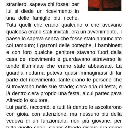
straniero, sapeva chi fosse; per
lui si diede un ricevimento in
una delle famiglie più ricche.
Tutti quelli che erano qualcuno o che avevano
qualcosa erano stati invitati, era un avvenimento, il
paese lo sapeva senza che fosse stato annunciato
col tamburo; i garzoni delle botteghe, i bambinetti
e con loro qualche genitore stavano fuori dalla
casa del ricevimento e guardavano attraverso le
tende illuminate che erano state abbassate. La
guardia notturna poteva quasi immaginarsi di far
parte del ricevimento, tante erano le persone che
si trovavano nelle sue strade; c'era aria di festa, e
là dentro c'era proprio una festa, a cui partecipava
Alfredo lo scultore.
Lui parlò, raccontò, e tutti là dentro lo ascoltarono
con gioia, con attenzione, ma nessuno più della
vedova di un funzionario, non più giovane; per
tutto quello che il signor Alfredo diceva era come