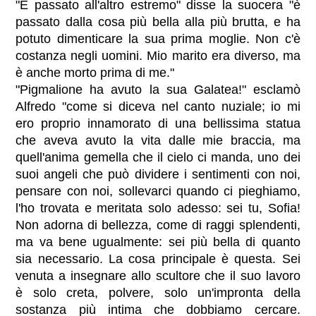
"È passato all'altro estremo" disse la suocera "è
passato dalla cosa più bella alla più brutta, e ha
potuto dimenticare la sua prima moglie. Non c'è
costanza negli uomini. Mio marito era diverso, ma
è anche morto prima di me."
"Pigmalione ha avuto la sua Galatea!" esclamò
Alfredo "come si diceva nel canto nuziale; io mi
ero proprio innamorato di una bellissima statua
che aveva avuto la vita dalle mie braccia, ma
quell'anima gemella che il cielo ci manda, uno dei
suoi angeli che può dividere i sentimenti con noi,
pensare con noi, sollevarci quando ci pieghiamo,
l'ho trovata e meritata solo adesso: sei tu, Sofia!
Non adorna di bellezza, come di raggi splendenti,
ma va bene ugualmente: sei più bella di quanto
sia necessario. La cosa principale è questa. Sei
venuta a insegnare allo scultore che il suo lavoro
è solo creta, polvere, solo un'impronta della
sostanza più intima che dobbiamo cercare.