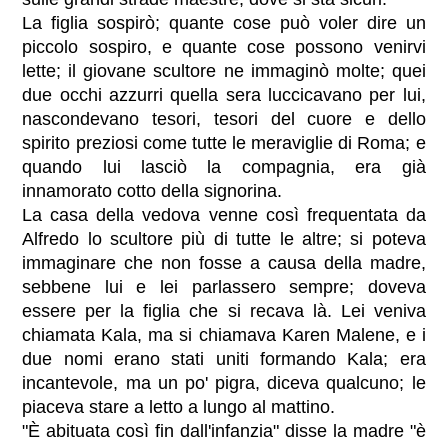
La figlia sospirò; quante cose può voler dire un
piccolo sospiro, e quante cose possono venirvi
lette; il giovane scultore ne immaginò molte; quei
due occhi azzurri quella sera luccicavano per lui,
nascondevano tesori, tesori del cuore e dello
spirito preziosi come tutte le meraviglie di Roma; e
quando lui lasciò la compagnia, era già
innamorato cotto della signorina.
La casa della vedova venne così frequentata da
Alfredo lo scultore più di tutte le altre; si poteva
immaginare che non fosse a causa della madre,
sebbene lui e lei parlassero sempre; doveva
essere per la figlia che si recava là. Lei veniva
chiamata Kala, ma si chiamava Karen Malene, e i
due nomi erano stati uniti formando Kala; era
incantevole, ma un po' pigra, diceva qualcuno; le
piaceva stare a letto a lungo al mattino.
"È abituata così fin dall'infanzia" disse la madre "è