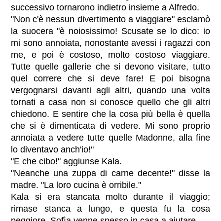
successivo tornarono indietro insieme a Alfredo.
"Non c'è nessun divertimento a viaggiare" esclamò
la suocera "è noiosissimo! Scusate se lo dico: io
mi sono annoiata, nonostante avessi i ragazzi con
me, e poi è costoso, molto costoso viaggiare.
Tutte quelle gallerie che si devono visitare, tutto
quel correre che si deve fare! E poi bisogna
vergognarsi davanti agli altri, quando una volta
tornati a casa non si conosce quello che gli altri
chiedono. E sentire che la cosa più bella è quella
che si è dimenticata di vedere. Mi sono proprio
annoiata a vedere tutte quelle Madonne, alla fine
lo diventavo anch'io!"
"E che cibo!" aggiunse Kala.
"Neanche una zuppa di carne decente!" disse la
madre. "La loro cucina è orribile."
Kala si era stancata molto durante il viaggio;
rimase stanca a lungo, e questa fu la cosa
peggiore. Sofìa venne spesso in casa a aiutare.