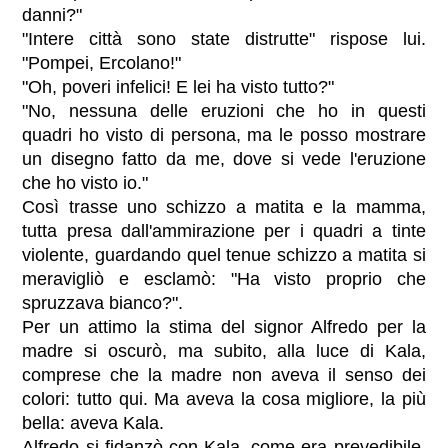
danni?"
"Intere città sono state distrutte" rispose lui.
"Pompei, Ercolano!"
"Oh, poveri infelici! E lei ha visto tutto?"
"No, nessuna delle eruzioni che ho in questi
quadri ho visto di persona, ma le posso mostrare
un disegno fatto da me, dove si vede l'eruzione
che ho visto io."
Così trasse uno schizzo a matita e la mamma,
tutta presa dall'ammirazione per i quadri a tinte
violente, guardando quel tenue schizzo a matita si
meravigliò e esclamò: "Ha visto proprio che
spruzzava bianco?".
Per un attimo la stima del signor Alfredo per la
madre si oscurò, ma subito, alla luce di Kala,
comprese che la madre non aveva il senso dei
colori: tutto qui. Ma aveva la cosa migliore, la più
bella: aveva Kala.
Alfredo si fidanzò con Kala, come era prevedibile.