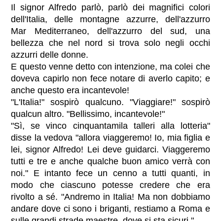
Il signor Alfredo parlò, parlò dei magnifici colori
dell'Italia, delle montagne azzurre, dell'azzurro
Mar Mediterraneo, dell'azzurro del sud, una
bellezza che nel nord si trova solo negli occhi
azzurri delle donne.
E questo venne detto con intenzione, ma colei che
doveva capirlo non fece notare di averlo capito; e
anche questo era incantevole!
"L'Italia!" sospirò qualcuno. "Viaggiare!" sospirò
qualcun altro. "Bellissimo, incantevole!"
"Sì, se vinco cinquantamila talleri alla lotteria"
disse la vedova "allora viaggeremo! Io, mia figlia e
lei, signor Alfredo! Lei deve guidarci. Viaggeremo
tutti e tre e anche qualche buon amico verrà con
noi." E intanto fece un cenno a tutti quanti, in
modo che ciascuno potesse credere che era
rivolto a sé. "Andremo in Italia! Ma non dobbiamo
andare dove ci sono i briganti, restiamo a Roma e
sulle grandi strade maestre, dove si sta sicuri."