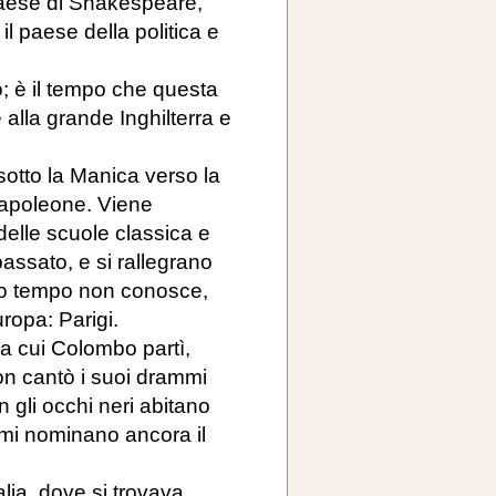
paese di Shakespeare,
 il paese della politica e
o; è il tempo che questa
alla grande Inghilterra e
sotto la Manica verso la
Napoleone. Viene
delle scuole classica e
assato, e si rallegrano
stro tempo non conosce,
ropa: Parigi.
a cui Colombo partì,
n cantò i suoi drammi
 gli occhi neri abitano
ssimi nominano ancora il
talia, dove si trovava