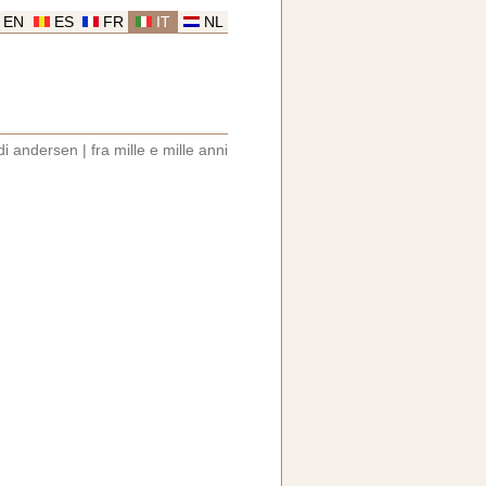
EN
ES
FR
IT
NL
 di andersen
|
fra mille e mille anni