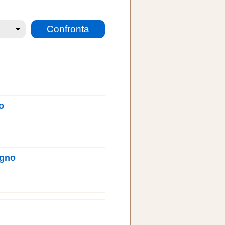
o
agno