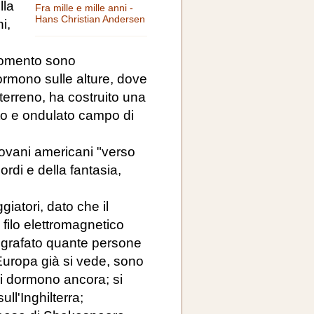
lla
Fra mille e mille anni -
Hans Christian Andersen
i,
 momento sono
rmono sulle alture, dove
terreno, ha costruito una
to e ondulato campo di
giovani americani "verso
icordi e della fantasia,
giatori, dato che il
 filo elettromagnetico
egrafato quante persone
Europa già si vede, sono
ri dormono ancora; si
l'Inghilterra;