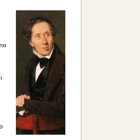
nno
i
no