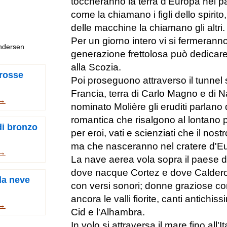
toccheranno la terra d'Europa nel 
come la chiamano i figli dello spirito,
delle macchine la chiamano gli altri.
Per un giorno intero vi si fermerann
Andersen
generazione frettolosa può dedicare 
alla Scozia.
 rosse
Poi proseguono attraverso il tunnel 
Francia, terra di Carlo Magno e di 
 →
nominato Molière gli eruditi parlano 
romantica che risalgono al lontano p
 di bronzo
per eroi, vati e scienziati che il no
ma che nasceranno nel cratere d'Eu
 →
La nave aerea vola sopra il paese d
dove nacque Cortez e dove Caldero
la neve
con versi sonori; donne graziose con
ancora le valli fiorite, canti antichi
 →
Cid e l'Alhambra.
In volo si attraversa il mare fino all'I