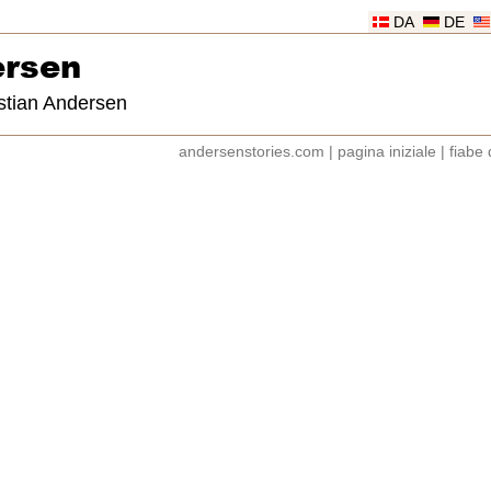
DA
DE
ersen
istian Andersen
andersenstories.com
|
pagina iniziale
|
fiabe