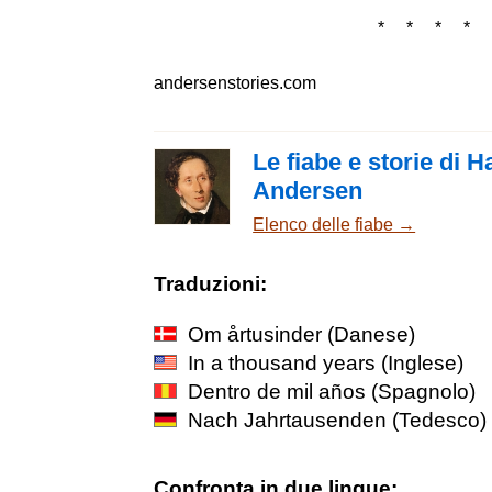
* * * * 
andersenstories.com
Le fiabe e storie di 
Andersen
Elenco delle fiabe →
Traduzioni:
Om årtusinder
(Danese)
In a thousand years
(Inglese)
Dentro de mil años
(Spagnolo)
Nach Jahrtausenden
(Tedesco)
Confronta in due lingue: