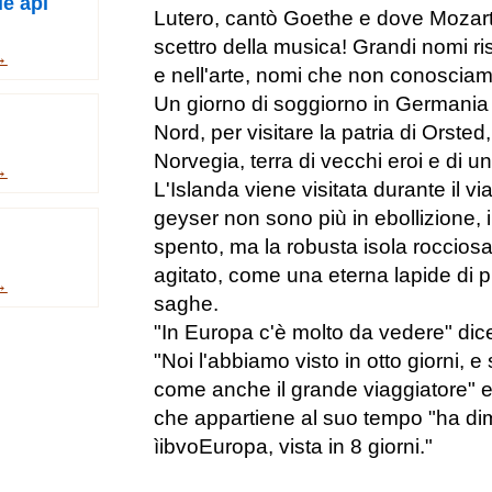
le api
Lutero, cantò Goethe e dove Mozart 
scettro della musica! Grandi nomi r
→
e nell'arte, nomi che non conosciam
Un giorno di soggiorno in Germania 
Nord, per visitare la patria di Orsted,
Norvegia, terra di vecchi eroi e di 
→
L'Islanda viene visitata durante il via
geyser non sono più in ebollizione, 
spento, ma la robusta isola rocciosa
agitato, come una eterna lapide di pi
→
saghe.
"In Europa c'è molto da vedere" dic
"Noi l'abbiamo visto in otto giorni, e
come anche il grande viaggiatore"
che appartiene al suo tempo "ha di
ìibvoEuropa, vista in 8 giorni."