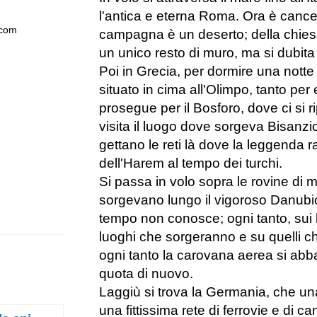
l'antica e eterna Roma. Ora è cance
.com
campagna è un deserto; della chies
un unico resto di muro, ma si dubita
Poi in Grecia, per dormire una nott
situato in cima all'Olimpo, tanto per e
prosegue per il Bosforo, dove ci si r
visita il luogo dove sorgeva Bisanzi
gettano le reti là dove la leggenda 
dell'Harem al tempo dei turchi.
Si passa in volo sopra le rovine di m
sorgevano lungo il vigoroso Danubio,
tempo non conosce; ogni tanto, sui lu
luoghi che sorgeranno e su quelli ch
ogni tanto la carovana aerea si abb
quota di nuovo.
Laggiù si trova la Germania, che un
una fittissima rete di ferrovie e di ca