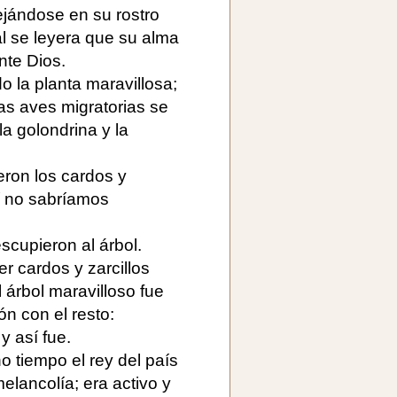
ejándose en su rostro
al se leyera que su alma
nte Dios.
o la planta maravillosa;
las aves migratorias se
la golondrina y la
jeron los cardos y
í no sabríamos
scupieron al árbol.
r cardos y zarcillos
 árbol maravilloso fue
n con el resto:
y así fue.
 tiempo el rey del país
lancolía; era activo y