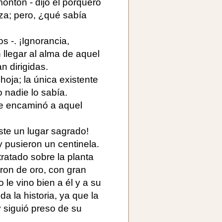
ontón - dijo el porquero
za; pero, ¿qué sabía
s -. ¡Ignorancia,
 llegar al alma de aquel
n dirigidas.
oja; la única existente
o nadie lo sabía.
e encaminó a aquel
 éste un lugar sagrado!
y pusieron un centinela.
tratado sobre la planta
eron de oro, con gran
 le vino bien a él y a su
da la historia, ya que la
 siguió preso de su