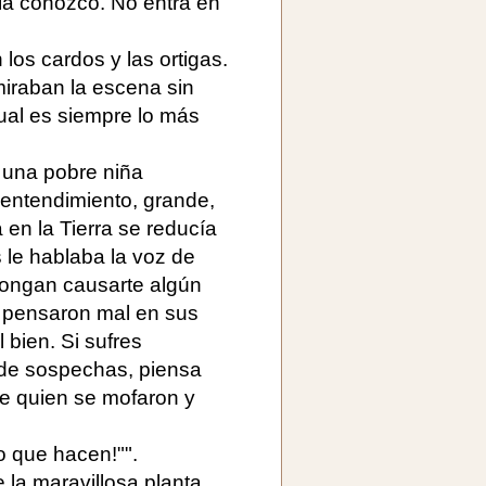
o la conozco. No entra en
n los cardos y las ortigas.
iraban la escena sin
cual es siempre lo más
 una pobre niña
 entendimiento, grande,
á en la Tierra se reducía
s le hablaba la voz de
ongan causarte algún
: pensaron mal en sus
bien. Si sufres
 y de sospechas, piensa
 de quien se mofaron y
o que hacen!"".
la maravillosa planta,