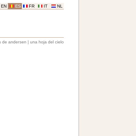
EN
ES
FR
IT
NL
s de andersen
|
una hoja del cielo