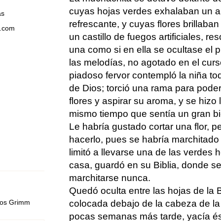
cuyas hojas verdes exhalaban un 
as
refrescante, y cuyas flores brillaba
s.com
un castillo de fuegos artificiales,
una como si en ella se ocultase el 
las melodías, no agotado en el curs
piadoso fervor contempló la niña to
de Dios; torció una rama para pode
flores y aspirar su aroma, y se hizo 
mismo tiempo que sentía un gran bi
Le habría gustado cortar una flor, p
hacerlo, pues se habría marchitado 
limitó a llevarse una de las verdes 
casa, guardó en su Biblia, donde se
marchitarse nunca.
Quedó oculta entre las hojas de la Bi
colocada debajo de la cabeza de l
nos Grimm
pocas semanas más tarde, yacía ést