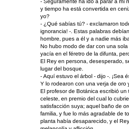
- Seguramente ha ido a parar a mi m
y tiempo ha está convertida en ceni
yo?
- ¿Qué sabías tú? - exclamaron todo
ignorancia! -. Estas palabras debían
hombre, pues a él y a nadie más iba
No hubo modo de dar con una sola h
yacía en el féretro de la difunta, per
El Rey en persona, desesperado, s
lugar del bosque.
- Aquí estuvo el árbol - dijo -. ¡Sea
Y lo rodearon con una verja de oro 
El profesor de Botánica escribió un 
celeste, en premio del cual lo cubri
satisfacción suya; aquel baño de oro
familia, y fue lo más agradable de to
planta había desaparecido, y el Rey
melancolía y aflicción.