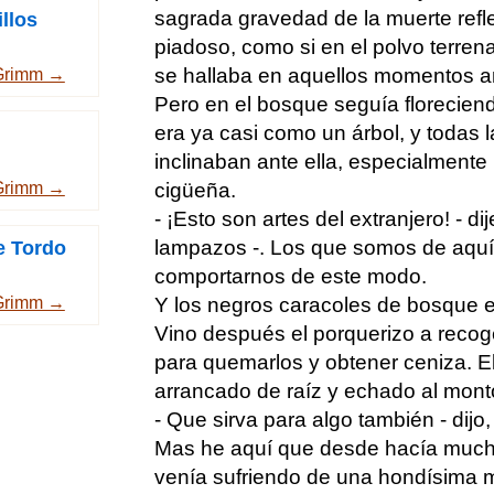
sagrada gravedad de la muerte refl
llos
piadoso, como si en el polvo terren
se hallaba en aquellos momentos a
Grimm →
Pero en el bosque seguía floreciend
era ya casi como un árbol, y todas 
inclinaban ante ella, especialmente 
cigüeña.
Grimm →
- ¡Esto son artes del extranjero! - di
lampazos -. Los que somos de aqu
e Tordo
comportarnos de este modo.
Y los negros caracoles de bosque e
Grimm →
Vino después el porquerizo a recoge
para quemarlos y obtener ceniza. El
arrancado de raíz y echado al montó
- Que sirva para algo también - dijo, 
Mas he aquí que desde hacía mucho
venía sufriendo de una hondísima me