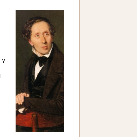
, y
ó
l
y