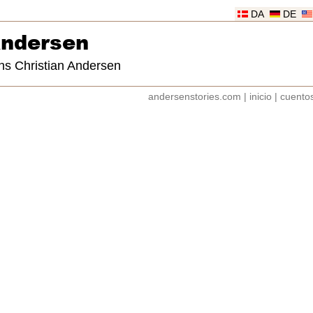
DA
DE
Andersen
ns Christian Andersen
andersenstories.com
|
inicio
|
cuento