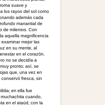
aroma suave y
n a los rayos del sol como
 resonando además cada
profundo manantial de
o de milenios. Con
da aquella magnificencia
r examinar mejor las
luz en su mente, al
enestar en el corazón.
ero no se decidía a
muy pronto; así, se
hojas que, una vez en
 conservó fresca, sin
blia; en ella fue
a muchachita cuando,
a en el ataúd, con la