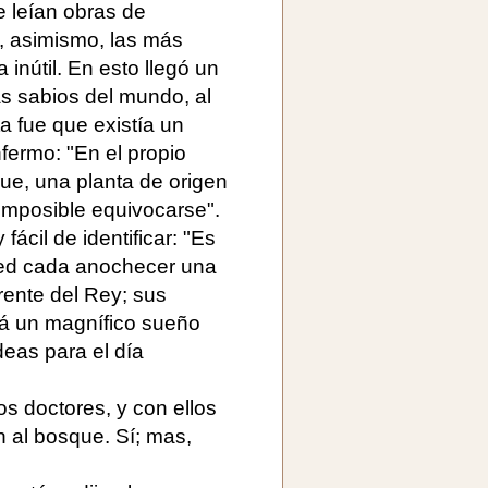
le leían obras de
an, asimismo, las más
 inútil. En esto llegó un
 sabios del mundo, al
a fue que existía un
nfermo: "En el propio
ue, una planta de origen
s imposible equivocarse".
fácil de identificar: "Es
ged cada anochecer una
frente del Rey; sus
rá un magnífico sueño
deas para el día
os doctores, y con ellos
on al bosque. Sí; mas,