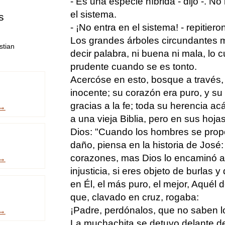
- Es una especie híbrida - dijo -. N
el sistema.
s
- ¡No entra en el sistema! - repitiero
Los grandes árboles circundantes m
stian
decir palabra, ni buena ni mala, lo 
prudente cuando se es tonto.
Acercóse en esto, bosque a través,
inocente; su corazón era puro, y su
gracias a la fe; toda su herencia ac
 →
a una vieja Biblia, pero en sus hoja
Dios: "Cuando los hombres se prop
daño, piensa en la historia de José
corazones, mas Dios lo encaminó al 
 →
injusticia, si eres objeto de burlas
en Él, el más puro, el mejor, Aquél
que, clavado en cruz, rogaba:
¡Padre, perdónalos, que no saben l
 →
La muchachita se detuvo delante de 