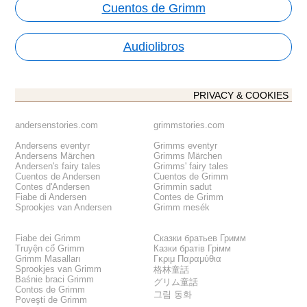
Cuentos de Grimm
Audiolibros
PRIVACY & COOKIES
andersenstories.com
grimmstories.com
Andersens eventyr
Grimms eventyr
Andersens Märchen
Grimms Märchen
Andersen's fairy tales
Grimms' fairy tales
Cuentos de Andersen
Cuentos de Grimm
Contes d'Andersen
Grimmin sadut
Fiabe di Andersen
Contes de Grimm
Sprookjes van Andersen
Grimm mesék
Fiabe dei Grimm
Сказки братьев Гримм
Truyện cổ Grimm
Казки братів Грімм
Grimm Masalları
Γκριμ Παραμύθια
Sprookjes van Grimm
格林童話
Baśnie braci Grimm
グリム童話
Contos de Grimm
그림 동화
Poveşti de Grimm