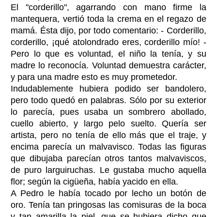
El "corderillo", agarrando con mano firme la
mantequera, vertió toda la crema en el regazo de
mamá. Ésta dijo, por todo comentario: - Corderillo,
corderillo, ¡qué atolondrado eres, corderillo mío! ­
Pero lo que es voluntad, el niño la tenía, y su
madre lo reconocía. Voluntad demuestra carácter,
y para una madre esto es muy prometedor.
Indudablemente hubiera podido ser bandolero,
pero todo quedó en palabras. Sólo por su exterior
lo parecía, pues usaba un sombrero abollado,
cuello abierto, y largo pelo suelto. Quería ser
artista, pero no tenía de ello más que el traje, y
encima parecía un malvavisco. Todas las figuras
que dibujaba parecían otros tantos malvaviscos,
de puro larguiruchas. Le gustaba mucho aquella
flor; según la cigüeña, había yacido en ella.
A Pedro le había tocado por lecho un botón de
oro. Tenía tan pringosas las comisuras de la boca
y tan amarilla la piel, que se hubiera dicho que