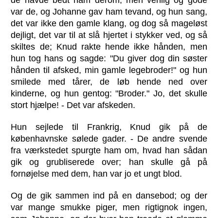
var de, og Johanne gav ham tevand, og hun sang,
det var ikke den gamle klang, og dog så mageløst
dejligt, det var til at slå hjertet i stykker ved, og så
skiltes de; Knud rakte hende ikke hånden, men
hun tog hans og sagde: "Du giver dog din søster
hånden til afsked, min gamle legebroder!" og hun
smilede med tårer, de løb hende ned over
kinderne, og hun gentog: "Broder." Jo, det skulle
stort hjælpe! - Det var afskeden.
Hun sejlede til Frankrig, Knud gik på de
københavnske sølede gader. - De andre svende
fra værkstedet spurgte ham om, hvad han sådan
gik og grubliserede over; han skulle gå på
fornøjelse med dem, han var jo et ungt blod.
Og de gik sammen ind på en dansebod; og der
var mange smukke piger, men rigtignok ingen,