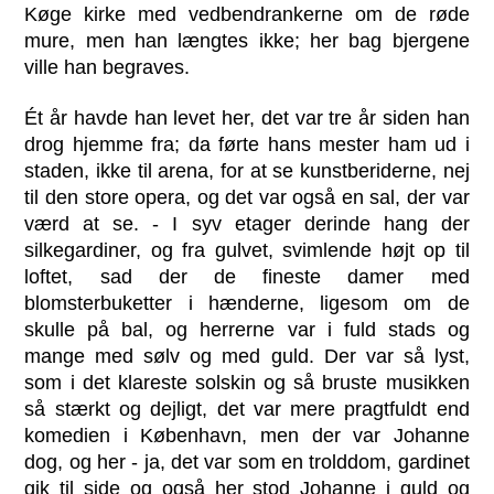
Køge kirke med vedbendrankerne om de røde
mure, men han længtes ikke; her bag bjergene
ville han begraves.
Ét år havde han levet her, det var tre år siden han
drog hjemme fra; da førte hans mester ham ud i
staden, ikke til arena, for at se kunstberiderne, nej
til den store opera, og det var også en sal, der var
værd at se. - I syv etager derinde hang der
silkegardiner, og fra gulvet, svimlende højt op til
loftet, sad der de fineste damer med
blomsterbuketter i hænderne, ligesom om de
skulle på bal, og herrerne var i fuld stads og
mange med sølv og med guld. Der var så lyst,
som i det klareste solskin og så bruste musikken
så stærkt og dejligt, det var mere pragtfuldt end
komedien i København, men der var Johanne
dog, og her - ja, det var som en trolddom, gardinet
gik til side og også her stod Johanne i guld og