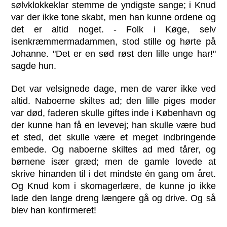
sølvklokkeklar stemme de yndigste sange; i Knud
var der ikke tone skabt, men han kunne ordene og
det er altid noget. - Folk i Køge, selv
isenkræmmermadammen, stod stille og hørte på
Johanne. "Det er en sød røst den lille unge har!"
sagde hun.
Det var velsignede dage, men de varer ikke ved
altid. Naboerne skiltes ad; den lille piges moder
var død, faderen skulle giftes inde i København og
der kunne han få en levevej; han skulle være bud
et sted, det skulle være et meget indbringende
embede. Og naboerne skiltes ad med tårer, og
børnene især græd; men de gamle lovede at
skrive hinanden til i det mindste én gang om året.
Og Knud kom i skomagerlære, de kunne jo ikke
lade den lange dreng længere gå og drive. Og så
blev han konfirmeret!