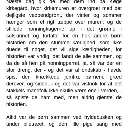
Næste dag gik de med dem ind på Køge
kirkegård, hvor kirkemuren er overgroet med det
dejligste vedbendgrønt, der vinter og sommer
hænger som et rigt tæppe over muren; og de
stillede honningkagerne op i det grønne i
solskinnet og fortalte for en flok andre børn
historien om den stumme kærlighed, som ikke
duede til noget, det vil sige kærligheden, for
historien var yndig, det fandt de alle sammen, og
da de så hen på honningparret, ja, så var der en
stor dreng, der - og det var af ondskab - havde
spist den knækkede jomfru, børnene græd
derover, og siden, - og det var vistnok for at det
stakkels mandfolk ikke skulle være ene i verden, -
så spiste de ham med, men aldrig glemte de
historien.
Altid var de børn sammen ved hyldebusken og
under piletræet, og den lille pige sang med