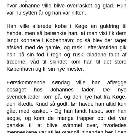
hvor Johanne ville blive overrasket og glad. Hun
var nu sytten år og han var nitten.
Han ville allerede købe i Køge en guldring til
hende, men så betænkte han, at man vist fik dem
langt kønnere i København; og så blev der taget
afsked med de gamle, og rask i efterårstiden gik
han på sin fod i regn og rusk; bladene faldt af
træerne; våd til skindet kom han til det store
København og til sin nye mester.
Førstkommende søndag ville han aflægge
besøget hos Johannes fader. De nye
svendeklæder kom på, og den nye hat fra Køge,
den klædte Knud så godt, før havde han altid kun
gået med kasket. - Og han fandt huset, som han
søgte, og kom de mange trapper op; det var
ganske til at blive svimmel over, hvorledes
menneskene var stillet ovenpå hinanden her i den