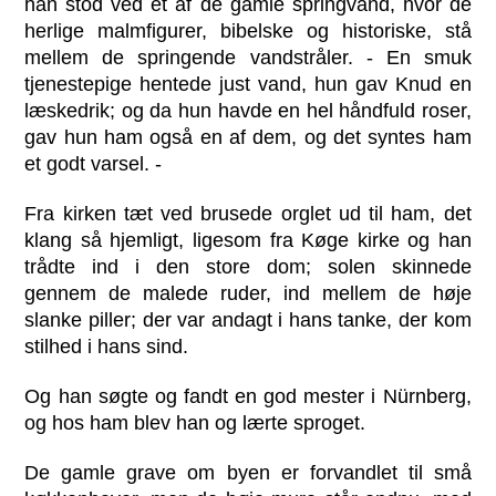
han stod ved et af de gamle springvand, hvor de
herlige malmfigurer, bibelske og historiske, stå
mellem de springende vandstråler. - En smuk
tjenestepige hentede just vand, hun gav Knud en
læskedrik; og da hun havde en hel håndfuld roser,
gav hun ham også en af dem, og det syntes ham
et godt varsel. -
Fra kirken tæt ved brusede orglet ud til ham, det
klang så hjemligt, ligesom fra Køge kirke og han
trådte ind i den store dom; solen skinnede
gennem de malede ruder, ind mellem de høje
slanke piller; der var andagt i hans tanke, der kom
stilhed i hans sind.
Og han søgte og fandt en god mester i Nürnberg,
og hos ham blev han og lærte sproget.
De gamle grave om byen er forvandlet til små