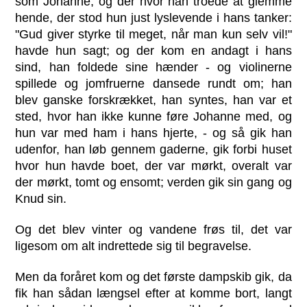
som Johanne, og der hvor han troede at glemme
hende, der stod hun just lyslevende i hans tanker:
"Gud giver styrke til meget, når man kun selv vil!"
havde hun sagt; og der kom en andagt i hans
sind, han foldede sine hænder - og violinerne
spillede og jomfruerne dansede rundt om; han
blev ganske forskrækket, han syntes, han var et
sted, hvor han ikke kunne føre Johanne med, og
hun var med ham i hans hjerte, - og så gik han
udenfor, han løb gennem gaderne, gik forbi huset
hvor hun havde boet, der var mørkt, overalt var
der mørkt, tomt og ensomt; verden gik sin gang og
Knud sin.
Og det blev vinter og vandene frøs til, det var
ligesom om alt indrettede sig til begravelse.
Men da foråret kom og det første dampskib gik, da
fik han sådan længsel efter at komme bort, langt