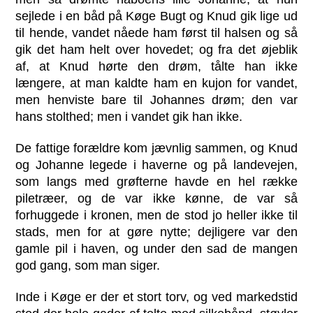
sejlede i en båd på Køge Bugt og Knud gik lige ud
til hende, vandet nåede ham først til halsen og så
gik det ham helt over hovedet; og fra det øjeblik
af, at Knud hørte den drøm, tålte han ikke
længere, at man kaldte ham en kujon for vandet,
men henviste bare til Johannes drøm; den var
hans stolthed; men i vandet gik han ikke.
De fattige forældre kom jævnlig sammen, og Knud
og Johanne legede i haverne og på landevejen,
som langs med grøfterne havde en hel række
piletræer, og de var ikke kønne, de var så
forhuggede i kronen, men de stod jo heller ikke til
stads, men for at gøre nytte; dejligere var den
gamle pil i haven, og under den sad de mangen
god gang, som man siger.
Inde i Køge er der et stort torv, og ved markedstid