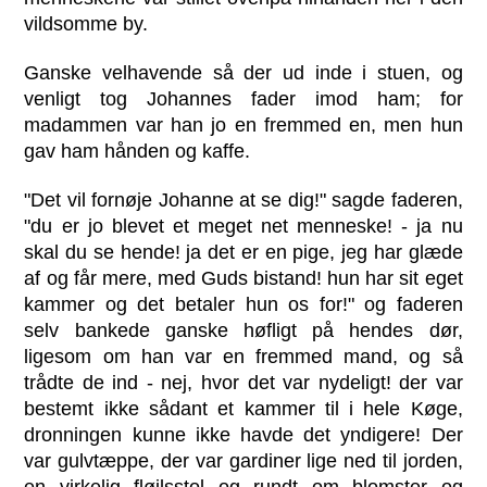
vildsomme by.
Ganske velhavende så der ud inde i stuen, og
venligt tog Johannes fader imod ham; for
madammen var han jo en fremmed en, men hun
gav ham hånden og kaffe.
"Det vil fornøje Johanne at se dig!" sagde faderen,
"du er jo blevet et meget net menneske! - ja nu
skal du se hende! ja det er en pige, jeg har glæde
af og får mere, med Guds bistand! hun har sit eget
kammer og det betaler hun os for!" og faderen
selv bankede ganske høfligt på hendes dør,
ligesom om han var en fremmed mand, og så
trådte de ind - nej, hvor det var nydeligt! der var
bestemt ikke sådant et kammer til i hele Køge,
dronningen kunne ikke havde det yndigere! Der
var gulvtæppe, der var gardiner lige ned til jorden,
en virkelig fløjlsstol og rundt om blomster og