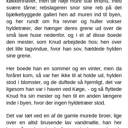
køkkenhaver, men de høje mure står endnu, med
svære tårne; rebslageren snor sine reb på det
bjælkebyggede galleri hen ad muren ind til byen,
og her rundt om fra revner og huller vokser
hyldetræer, der hænger deres grene ud over de
små lave huse nedenfor, og i et af disse boede
den mester, som Knud arbejdede hos; hen over
det lille tagvindue, hvor han sov, hældede hylden
sine grene.
Her boede han en sommer og en vinter, men da
foråret kom, så var her ikke til at holde ud, hylden
stod i blomster, og de duftede så hjemligt, det var
ligesom han var i haven ved Køge, - og så flyttede
Knud fra sin mester og hen til en anden længere
inde i byen, hvor der ingen hyldetræer stod.
Det var tæt ved en af de gamle murede broer, lige
over en altid brusende lav vandmølle, han her