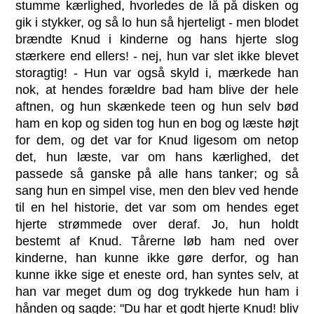
stumme kærlighed, hvorledes de lå på disken og
gik i stykker, og så lo hun så hjerteligt - men blodet
brændte Knud i kinderne og hans hjerte slog
stærkere end ellers! - nej, hun var slet ikke blevet
storagtig! - Hun var også skyld i, mærkede han
nok, at hendes forældre bad ham blive der hele
aftnen, og hun skænkede teen og hun selv bød
ham en kop og siden tog hun en bog og læste højt
for dem, og det var for Knud ligesom om netop
det, hun læste, var om hans kærlighed, det
passede så ganske på alle hans tanker; og så
sang hun en simpel vise, men den blev ved hende
til en hel historie, det var som om hendes eget
hjerte strømmede over deraf. Jo, hun holdt
bestemt af Knud. Tårerne løb ham ned over
kinderne, han kunne ikke gøre derfor, og han
kunne ikke sige et eneste ord, han syntes selv, at
han var meget dum og dog trykkede hun ham i
hånden og sagde: "Du har et godt hjerte Knud! bliv