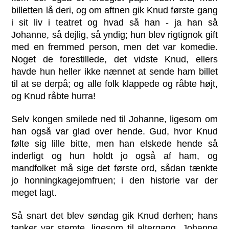
billetten lå deri, og om aftnen gik Knud første gang
i sit liv i teatret og hvad så han - ja han så
Johanne, så dejlig, så yndig; hun blev rigtignok gift
med en fremmed person, men det var komedie.
Noget de forestillede, det vidste Knud, ellers
havde hun heller ikke nænnet at sende ham billet
til at se derpå; og alle folk klappede og råbte højt,
og Knud råbte hurra!
Selv kongen smilede ned til Johanne, ligesom om
han også var glad over hende. Gud, hvor Knud
følte sig lille bitte, men han elskede hende så
inderligt og hun holdt jo også af ham, og
mandfolket må sige det første ord, sådan tænkte
jo honningkagejomfruen; i den historie var der
meget lagt.
Så snart det blev søndag gik Knud derhen; hans
tanker var stemte, ligesom til altergang. Johanne