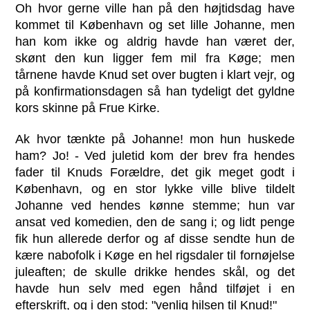
Oh hvor gerne ville han på den højtidsdag have
kommet til København og set lille Johanne, men
han kom ikke og aldrig havde han været der,
skønt den kun ligger fem mil fra Køge; men
tårnene havde Knud set over bugten i klart vejr, og
på konfirmationsdagen så han tydeligt det gyldne
kors skinne på Frue Kirke.
Ak hvor tænkte på Johanne! mon hun huskede
ham? Jo! - Ved juletid kom der brev fra hendes
fader til Knuds Forældre, det gik meget godt i
København, og en stor lykke ville blive tildelt
Johanne ved hendes kønne stemme; hun var
ansat ved komedien, den de sang i; og lidt penge
fik hun allerede derfor og af disse sendte hun de
kære nabofolk i Køge en hel rigsdaler til fornøjelse
juleaften; de skulle drikke hendes skål, og det
havde hun selv med egen hånd tilføjet i en
efterskrift, og i den stod: "venlig hilsen til Knud!"