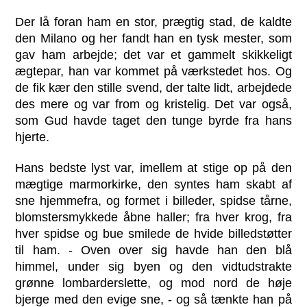
Der lå foran ham en stor, prægtig stad, de kaldte
den Milano og her fandt han en tysk mester, som
gav ham arbejde; det var et gammelt skikkeligt
ægtepar, han var kommet på værkstedet hos. Og
de fik kær den stille svend, der talte lidt, arbejdede
des mere og var from og kristelig. Det var også,
som Gud havde taget den tunge byrde fra hans
hjerte.
Hans bedste lyst var, imellem at stige op på den
mægtige marmorkirke, den syntes ham skabt af
sne hjemmefra, og formet i billeder, spidse tårne,
blomstersmykkede åbne haller; fra hver krog, fra
hver spidse og bue smilede de hvide billedstøtter
til ham. - Oven over sig havde han den blå
himmel, under sig byen og den vidtudstrakte
grønne lombarderslette, og mod nord de høje
bjerge med den evige sne, - og så tænkte han på