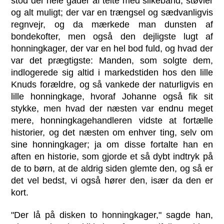
stod der hele gader af telte med silkebånd, støvler
og alt muligt; der var en trængsel og sædvanligvis
regnvejr, og da mærkede man dunsten af
bondekofter, men også den dejligste lugt af
honningkager, der var en hel bod fuld, og hvad der
var det prægtigste: Manden, som solgte dem,
indlogerede sig altid i markedstiden hos den lille
Knuds forældre, og så vankede der naturligvis en
lille honningkage, hvoraf Johanne også fik sit
stykke, men hvad der næsten var endnu meget
mere, honningkagehandleren vidste at fortælle
historier, og det næsten om enhver ting, selv om
sine honningkager; ja om disse fortalte han en
aften en historie, som gjorde et så dybt indtryk på
de to børn, at de aldrig siden glemte den, og så er
det vel bedst, vi også hører den, især da den er
kort.
"Der lå på disken to honningkager," sagde han,