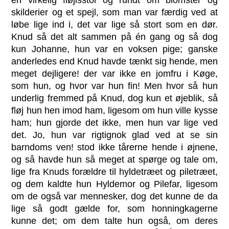
skilderier og et spejl, som man var færdig ved at
løbe lige ind i, det var lige så stort som en dør.
Knud så det alt sammen på én gang og så dog
kun Johanne, hun var en voksen pige; ganske
anderledes end Knud havde tænkt sig hende, men
meget dejligere! der var ikke en jomfru i Køge,
som hun, og hvor var hun fin! Men hvor så hun
underlig fremmed på Knud, dog kun et øjeblik, så
fløj hun hen imod ham, ligesom om hun ville kysse
ham; hun gjorde det ikke, men hun var lige ved
det. Jo, hun var rigtignok glad ved at se sin
barndoms ven! stod ikke tårerne hende i øjnene,
og så havde hun så meget at spørge og tale om,
lige fra Knuds forældre til hyldetræet og piletræet,
og dem kaldte hun Hyldemor og Pilefar, ligesom
om de også var mennesker, dog det kunne de da
lige så godt gælde for, som honningkagerne
kunne det; om dem talte hun også, om deres