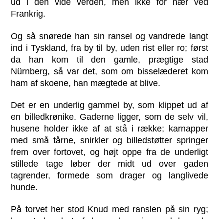
ud i den vide verden, men ikke for nær ved
Frankrig.
Og så snørede han sin ransel og vandrede langt
ind i Tyskland, fra by til by, uden rist eller ro; først
da han kom til den gamle, prægtige stad
Nürnberg, så var det, som om bisselæderet kom
ham af skoene, han mægtede at blive.
Det er en underlig gammel by, som klippet ud af
en billedkrønike. Gaderne ligger, som de selv vil,
husene holder ikke af at stå i række; karnapper
med små tårne, snirkler og billedstøtter springer
frem over fortovet, og højt oppe fra de underligt
stillede tage løber der midt ud over gaden
tagrender, formede som drager og langlivede
hunde.
På torvet her stod Knud med ranslen på sin ryg;