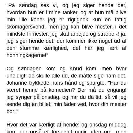
"På søndag ses vi, og jeg siger hende det,
hvordan hun er i mine tanker, og at hun må blive
min lille kone! jeg er rigtignok kun en fattig
skomagersvend, men jeg kan blive mester, i det
mindste frimester, jeg skal arbejde og stræbe -! ja,
jeg siger hende det, der kommer ikke noget ud af
den stumme kærlighed, det har jeg lært af
honningkagerne!"
Og søndagen kom og Knud kom, men hvor
uheldigt! de skulle alle ud, de måtte sige ham det.
Johanne trykkede hans hånd og spurgte: "Har du
været henne på komedien? Der må du engang!
jeg synger på onsdag, og har du da tid, så vil jeg
sende dig en billet; min fader ved, hvor din mester
bor!"
Hvor det var kærligt af hende! og onsdag middag
kom der også et forseglet papir uden ord, men