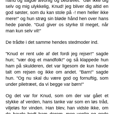
hånd og sagde alvorlig og bedrøvet: "Gør ikke dig
selv og mig ulykkelig, Knud! jeg bliver dig altid en
god søster, som du kan stole på -! men heller ikke
mere!" og hun strøg sin bløde hånd hen over hans
hede pande. "Gud giver os styrke til meget, når
man kun selv vil!"
De trådte i det samme hendes stedmoder ind.
"Knud er rent ude af det fordi jeg rejser!" sagde
hun; "vær dog et mandfolk!" og så klappede hun
ham på skulderen, det var ligesom de kun havde
talt om rejsen og ikke om andet. "Barn!" sagde
hun. "Og nu skal du være god og fornuftig, som
under piletræet, da vi begge var børn!"
Og det var for Knud, som om der var gået et
stykke af verden, hans tanke var som en løs tråd,
viljeløs for vinden. Han blev, han vidste ikke, om
de havde bedt ham derom, men venlig og gode