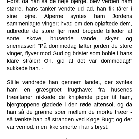
Først da han så de høje bjerge, blev verden ham
større, hans tanker vendte ud ad, han fik tårer i
sine øjne. Alperne syntes ham Jordens
sammenlagte vinger; hvad om den opløftede dem,
udbredte de store fjer med brogede billeder af
sorte skove, brusende vande, skyer og
snemasser! "På dommedag løfter jorden de store
vinger, flyver mod Gud og brister som boble i hans
klare stråler! Oh, gid at det var dommedag!"
sukkede han. -
Stille vandrede han gennem landet, der syntes
ham en græsgroet frugthave; fra husenes
træaltaner nikkede de kniplende piger til ham,
bjergtoppene glødede i den røde aftensol, og da
han så de grønne søer mellem de mørke træer -
så tænkte han på stranden ved Køge Bugt; og der
var vemod, men ikke smerte i hans bryst.