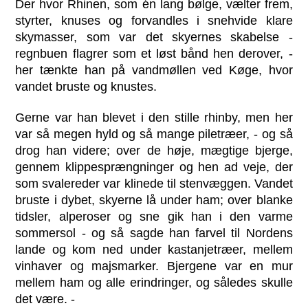
Der hvor Rhinen, som én lang bølge, vælter frem,
styrter, knuses og forvandles i snehvide klare
skymasser, som var det skyernes skabelse -
regnbuen flagrer som et løst bånd hen derover, -
her tænkte han på vandmøllen ved Køge, hvor
vandet bruste og knustes.
Gerne var han blevet i den stille rhinby, men her
var så megen hyld og så mange piletræer, - og så
drog han videre; over de høje, mægtige bjerge,
gennem klippesprængninger og hen ad veje, der
som svalereder var klinede til stenvæggen. Vandet
bruste i dybet, skyerne lå under ham; over blanke
tidsler, alperoser og sne gik han i den varme
sommersol - og så sagde han farvel til Nordens
lande og kom ned under kastanjetræer, mellem
vinhaver og majsmarker. Bjergene var en mur
mellem ham og alle erindringer, og således skulle
det være. -