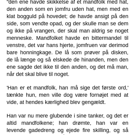
"den ene havde skikkelse af et mandfolk med hat,
den anden som en jomfru uden hat, men med en
klat bogguld på hovedet; de havde ansigt på den
side, som vendte opad, og der skulle man se dem
og ikke på vrangen, der skal man aldrig se noget
menneske. Mandfolket havde en bittermandel til
venstre, det var hans hjerte, jomfruen var derimod
bare honningkage. De lå som prøver på disken,
de lå længe og så elskede de hinanden, men den
ene sagde det ikke til den anden, og det må man,
når det skal blive til noget.
'Han er et mandfolk, han må sige det første ord,'
tænkte hun, men ville dog være fornøjet med at
vide, at hendes kærlighed blev gengældt.
Han var nu mere glubende i sine tanker, og det er
altid mandfolkene; han drømte, han var en
levende gadedreng og ejede fire skilling, og så