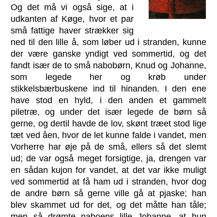
Og det må vi også sige, at i
udkanten af Køge, hvor et par
små fattige haver strækker sig
ned til den lille å, som løber ud i stranden, kunne
der være ganske yndigt ved sommertid, og det
fandt især de to små nabobørn, Knud og Johanne,
som legede her og krøb under
stikkelsbærbuskene ind til hinanden. I den ene
have stod en hyld, i den anden et gammelt
piletræ, og under det især legede de børn så
gerne, og dertil havde de lov, skønt træet stod lige
tæt ved åen, hvor de let kunne falde i vandet, men
Vorherre har øje på de små, ellers så det slemt
ud; de var også meget forsigtige, ja, drengen var
en sådan kujon for vandet, at det var ikke muligt
ved sommertid at få ham ud i stranden, hvor dog
de andre børn så gerne ville gå at pjaske; han
blev skammet ud for det, og det måtte han tåle;
men så drømte naboens lille Johanne, at hun