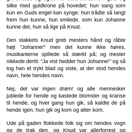
silke med guldkrone på hovedet; hun sang som
kun en Guds engel kan synge; hun trådte så langt
frem hun kunne, hun smilede, som kun Johanne
kunne det, hun så lige på Knud.
Den stakkels Knud greb mesters hånd og råbte
højt "Johanne!" men det kunne ikke høres,
musikanterne spillede så stærkt på; og mester
nikkede dertil: "Ja vist hedder hun Johanne!" og så
tog han et trykt blad og viste, at der stod hendes
navn, hele hendes navn.
Nej, det var ingen drøm! og alle mennesker
jublede for hende og kastede blomster og kranse
til hende, og hver gang hun gik, så kaldte de på
hende igen, hun gik og kom og atter kom.
Ude på gaden flokkede folk sig om hendes vogn
og de trak den, og Knud var allerforrest og