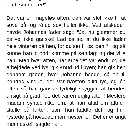
altid, som du er!"
Det var en mageløs aften, den var slet ikke til at
sove på, og Knud sov heller ikke. Ved afskeden
havde Johannes fader sagt: "Ja, nu glemmer du
os vel ikke ganske! Lad os se, at du ikke lader
hele vinteren gå hen, før du ser til os igen!" - og så
kunne han jo godt komme på søndag! og det ville
han. Men hver aften, når arbejdet var endt, og de
arbejdede ved lys, gik Knud ud i byen; han gik hen
gennem gaden, hvor Johanne boede, så op til
hendes vindue, der var næsten altid lys, og én
aften så han ganske tydeligt skyggen af hendes
ansigt på gardinet; det var en dejlig aften! Mesters
madam syntes ikke om, at han altid om aftnen
skulle på farten, som hun kaldte det, og hun
rystede på hovedet, men mester lo: "Det er et ungt
menneske!" sagde han.