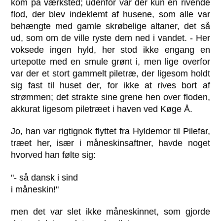
kom på værksted; udenfor var der kun en rivende
flod, der blev indeklemt af husene, som alle var
behængte med gamle skrøbelige altaner, det så
ud, som om de ville ryste dem ned i vandet. - Her
voksede ingen hyld, her stod ikke engang en
urtepotte med en smule grønt i, men lige overfor
var der et stort gammelt piletræ, der ligesom holdt
sig fast til huset der, for ikke at rives bort af
strømmen; det strakte sine grene hen over floden,
akkurat ligesom piletræet i haven ved Køge Å.
Jo, han var rigtignok flyttet fra Hyldemor til Pilefar,
træet her, især i måneskinsaftner, havde noget
hvorved han følte sig:
"- så dansk i sind
i måneskin!"
men det var slet ikke måneskinnet, som gjorde