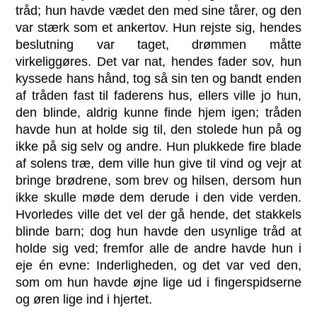
tråd; hun havde vædet den med sine tårer, og den
var stærk som et ankertov. Hun rejste sig, hendes
beslutning var taget, drømmen måtte
virkeliggøres. Det var nat, hendes fader sov, hun
kyssede hans hånd, tog så sin ten og bandt enden
af tråden fast til faderens hus, ellers ville jo hun,
den blinde, aldrig kunne finde hjem igen; tråden
havde hun at holde sig til, den stolede hun på og
ikke på sig selv og andre. Hun plukkede fire blade
af solens træ, dem ville hun give til vind og vejr at
bringe brødrene, som brev og hilsen, dersom hun
ikke skulle møde dem derude i den vide verden.
Hvorledes ville det vel der gå hende, det stakkels
blinde barn; dog hun havde den usynlige tråd at
holde sig ved; fremfor alle de andre havde hun i
eje én evne: Inderligheden, og det var ved den,
som om hun havde øjne lige ud i fingerspidserne
og øren lige ind i hjertet.