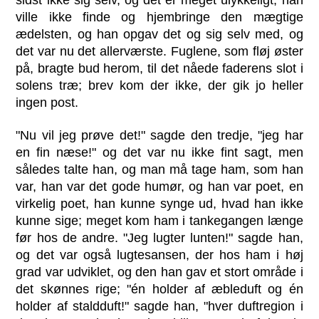
sidst ikke sig selv, og det er meget ulykkeligt; han
ville ikke finde og hjembringe den mægtige
ædelsten, og han opgav det og sig selv med, og
det var nu det allerværste. Fuglene, som fløj øster
på, bragte bud herom, til det nåede faderens slot i
solens træ; brev kom der ikke, der gik jo heller
ingen post.
"Nu vil jeg prøve det!" sagde den tredje, "jeg har
en fin næse!" og det var nu ikke fint sagt, men
således talte han, og man må tage ham, som han
var, han var det gode humør, og han var poet, en
virkelig poet, han kunne synge ud, hvad han ikke
kunne sige; meget kom ham i tankegangen længe
før hos de andre. "Jeg lugter lunten!" sagde han,
og det var også lugtesansen, der hos ham i høj
grad var udviklet, og den han gav et stort område i
det skønnes rige; "én holder af æbleduft og én
holder af staldduft!" sagde han, "hver duftregion i