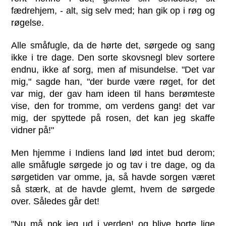
fædrehjem, - alt, sig selv med; han gik op i røg og
røgelse.
Alle småfugle, da de hørte det, sørgede og sang
ikke i tre dage. Den sorte skovsnegl blev sortere
endnu, ikke af sorg, men af misundelse. "Det var
mig," sagde han, "der burde være røget, for det
var mig, der gav ham ideen til hans berømteste
vise, den for tromme, om verdens gang! det var
mig, der spyttede på rosen, det kan jeg skaffe
vidner på!"
Men hjemme i Indiens land lød intet bud derom;
alle småfugle sørgede jo og tav i tre dage, og da
sørgetiden var omme, ja, så havde sorgen været
så stærk, at de havde glemt, hvem de sørgede
over. Således går det!
"Nu må nok jeg ud i verden! og blive borte lige