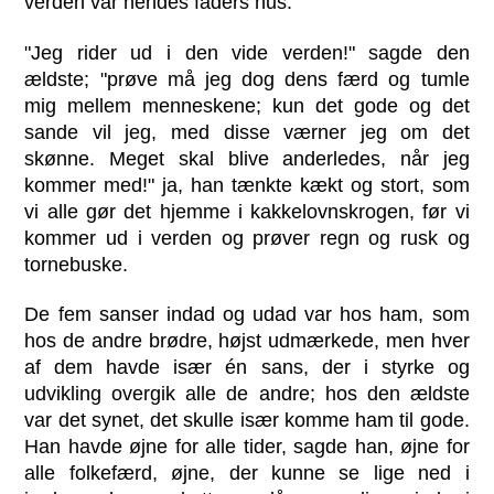
verden var hendes faders hus.
"Jeg rider ud i den vide verden!" sagde den
ældste; "prøve må jeg dog dens færd og tumle
mig mellem menneskene; kun det gode og det
sande vil jeg, med disse værner jeg om det
skønne. Meget skal blive anderledes, når jeg
kommer med!" ja, han tænkte kækt og stort, som
vi alle gør det hjemme i kakkelovnskrogen, før vi
kommer ud i verden og prøver regn og rusk og
tornebuske.
De fem sanser indad og udad var hos ham, som
hos de andre brødre, højst udmærkede, men hver
af dem havde især én sans, der i styrke og
udvikling overgik alle de andre; hos den ældste
var det synet, det skulle især komme ham til gode.
Han havde øjne for alle tider, sagde han, øjne for
alle folkefærd, øjne, der kunne se lige ned i