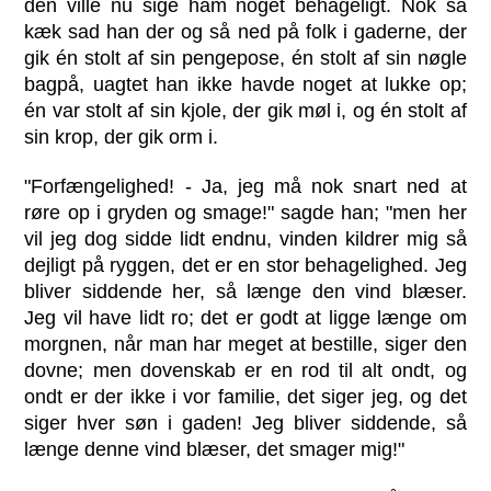
den ville nu sige ham noget behageligt. Nok så
kæk sad han der og så ned på folk i gaderne, der
gik én stolt af sin pengepose, én stolt af sin nøgle
bagpå, uagtet han ikke havde noget at lukke op;
én var stolt af sin kjole, der gik møl i, og én stolt af
sin krop, der gik orm i.
"Forfængelighed! - Ja, jeg må nok snart ned at
røre op i gryden og smage!" sagde han; "men her
vil jeg dog sidde lidt endnu, vinden kildrer mig så
dejligt på ryggen, det er en stor behagelighed. Jeg
bliver siddende her, så længe den vind blæser.
Jeg vil have lidt ro; det er godt at ligge længe om
morgnen, når man har meget at bestille, siger den
dovne; men dovenskab er en rod til alt ondt, og
ondt er der ikke i vor familie, det siger jeg, og det
siger hver søn i gaden! Jeg bliver siddende, så
længe denne vind blæser, det smager mig!"