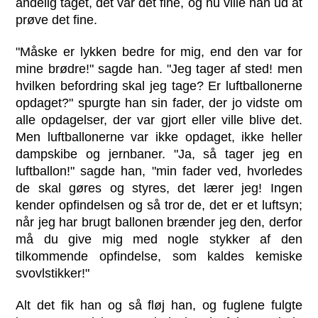
åndelig taget, det var det fine, og nu ville han ud at
prøve det fine.
"Måske er lykken bedre for mig, end den var for
mine brødre!" sagde han. "Jeg tager af sted! men
hvilken befordring skal jeg tage? Er luftballonerne
opdaget?" spurgte han sin fader, der jo vidste om
alle opdagelser, der var gjort eller ville blive det.
Men luftballonerne var ikke opdaget, ikke heller
dampskibe og jernbaner. "Ja, så tager jeg en
luftballon!" sagde han, "min fader ved, hvorledes
de skal gøres og styres, det lærer jeg! Ingen
kender opfindelsen og så tror de, det er et luftsyn;
når jeg har brugt ballonen brænder jeg den, derfor
må du give mig med nogle stykker af den
tilkommende opfindelse, som kaldes kemiske
svovlstikker!"
Alt det fik han og så fløj han, og fuglene fulgte