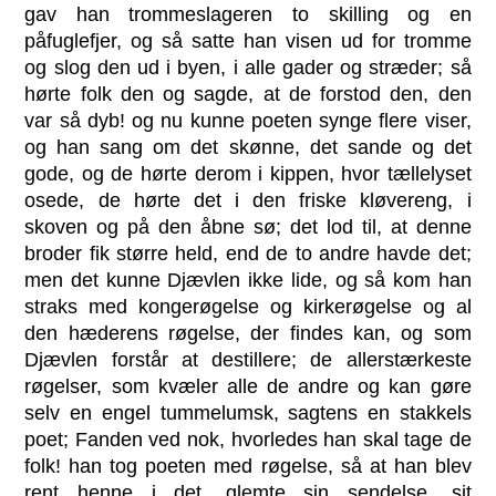
gav han trommeslageren to skilling og en
påfuglefjer, og så satte han visen ud for tromme
og slog den ud i byen, i alle gader og stræder; så
hørte folk den og sagde, at de forstod den, den
var så dyb! og nu kunne poeten synge flere viser,
og han sang om det skønne, det sande og det
gode, og de hørte derom i kippen, hvor tællelyset
osede, de hørte det i den friske kløvereng, i
skoven og på den åbne sø; det lod til, at denne
broder fik større held, end de to andre havde det;
men det kunne Djævlen ikke lide, og så kom han
straks med kongerøgelse og kirkerøgelse og al
den hæderens røgelse, der findes kan, og som
Djævlen forstår at destillere; de allerstærkeste
røgelser, som kvæler alle de andre og kan gøre
selv en engel tummelumsk, sagtens en stakkels
poet; Fanden ved nok, hvorledes han skal tage de
folk! han tog poeten med røgelse, så at han blev
rent henne i det, glemte sin sendelse, sit