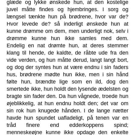
glæde og lykke ønskede hun, at den kostelige
juvel måtte findes og hjembringes. I sorg og
længsel tænkte hun på brødrene, hvor var de?
Hvor levede de? så inderligt ønskede hun at
kunne drømme om dem, men underligt nok, selv i
drømme kunne hun ikke samles med dem.
Endelig en nat drømte hun, at deres stemmer
klang til hende, de kaldte, de råbte ude fra den
vide verden, og hun måtte derud, langt langt bort,
og dog der syntes hun at være endnu i sin faders
hus, brødrene mødte hun ikke, men i sin hånd
følte hun, brændte lige som en ild, dog den
smertede ikke, hun holdt den lysende ædelsten og
bragte sin fader den. Da hun vågnede, troede hun
øjeblikkelig, at hun endnu holdt den; det var om
sin rok hun knugede hånden. I de lange nætter
havde hun spundet uafladeligt, på tenen var en
tråd finere end edderkoppens spind;
menneskeøjne kunne ikke opdage den enkelte