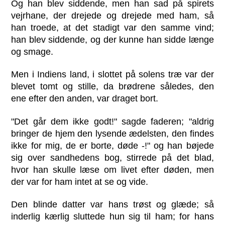
Og han blev siddende, men han sad på spirets
vejrhane, der drejede og drejede med ham, så
han troede, at det stadigt var den samme vind;
han blev siddende, og der kunne han sidde længe
og smage.
Men i Indiens land, i slottet på solens træ var der
blevet tomt og stille, da brødrene således, den
ene efter den anden, var draget bort.
"Det går dem ikke godt!" sagde faderen; "aldrig
bringer de hjem den lysende ædelsten, den findes
ikke for mig, de er borte, døde -!" og han bøjede
sig over sandhedens bog, stirrede på det blad,
hvor han skulle læse om livet efter døden, men
der var for ham intet at se og vide.
Den blinde datter var hans trøst og glæde; så
inderlig kærlig sluttede hun sig til ham; for hans