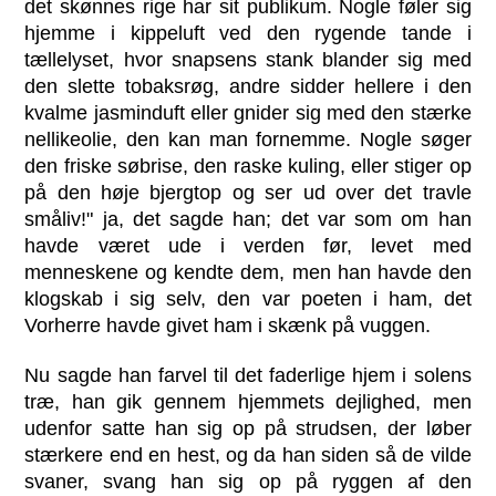
det skønnes rige har sit publikum. Nogle føler sig
hjemme i kippeluft ved den rygende tande i
tællelyset, hvor snapsens stank blander sig med
den slette tobaksrøg, andre sidder hellere i den
kvalme jasminduft eller gnider sig med den stærke
nellikeolie, den kan man fornemme. Nogle søger
den friske søbrise, den raske kuling, eller stiger op
på den høje bjergtop og ser ud over det travle
småliv!" ja, det sagde han; det var som om han
havde været ude i verden før, levet med
menneskene og kendte dem, men han havde den
klogskab i sig selv, den var poeten i ham, det
Vorherre havde givet ham i skænk på vuggen.
Nu sagde han farvel til det faderlige hjem i solens
træ, han gik gennem hjemmets dejlighed, men
udenfor satte han sig op på strudsen, der løber
stærkere end en hest, og da han siden så de vilde
svaner, svang han sig op på ryggen af den