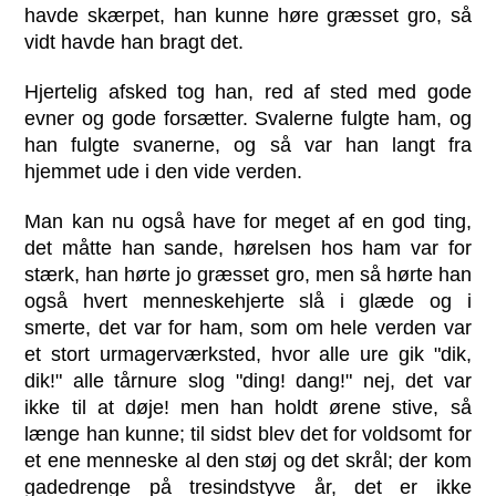
havde skærpet, han kunne høre græsset gro, så
vidt havde han bragt det.
Hjertelig afsked tog han, red af sted med gode
evner og gode forsætter. Svalerne fulgte ham, og
han fulgte svanerne, og så var han langt fra
hjemmet ude i den vide verden.
Man kan nu også have for meget af en god ting,
det måtte han sande, hørelsen hos ham var for
stærk, han hørte jo græsset gro, men så hørte han
også hvert menneskehjerte slå i glæde og i
smerte, det var for ham, som om hele verden var
et stort urmagerværksted, hvor alle ure gik "dik,
dik!" alle tårnure slog "ding! dang!" nej, det var
ikke til at døje! men han holdt ørene stive, så
længe han kunne; til sidst blev det for voldsomt for
et ene menneske al den støj og det skrål; der kom
gadedrenge på tresindstyve år, det er ikke