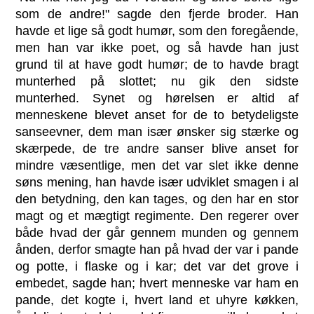
som de andre!" sagde den fjerde broder. Han
havde et lige så godt humør, som den foregående,
men han var ikke poet, og så havde han just
grund til at have godt humør; de to havde bragt
munterhed på slottet; nu gik den sidste
munterhed. Synet og hørelsen er altid af
menneskene blevet anset for de to betydeligste
sanseevner, dem man især ønsker sig stærke og
skærpede, de tre andre sanser blive anset for
mindre væsentlige, men det var slet ikke denne
søns mening, han havde især udviklet smagen i al
den betydning, den kan tages, og den har en stor
magt og et mægtigt regimente. Den regerer over
både hvad der går gennem munden og gennem
ånden, derfor smagte han på hvad der var i pande
og potte, i flaske og i kar; det var det grove i
embedet, sagde han; hvert menneske var ham en
pande, det kogte i, hvert land et uhyre køkken,