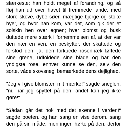
stærkeste; han holdt meget af forandring, og så
fløj han ud over havet til fremmede lande, med
store skove, dybe søer, mægtige bjerge og stolte
byer, og hvor han kom, var det, som gik der et
solskin hen over egnen; hver blomst og busk
duftede mere stærk i fornemmelsen af, at der var
den nær en ven, en beskytter, der skattede og
forstod den, ja, den forkuede rosenhæk løftede
sine grene, udfoldede sine blade og bar den
yndigste rose, enhver kunne se den, selv den
sorte, våde skovsnegl bemærkede dens dejlighed.
"Jeg vil give blomsten mit mærke!" sagde sneglen,
"nu har jeg spyttet på den, andet kan jeg ikke
gøre!"
"Sådan går det nok med det skønne i verden!"
sagde poeten, og han sang en vise derom, sang
den på sin måde, men ingen hørte på den; derfor