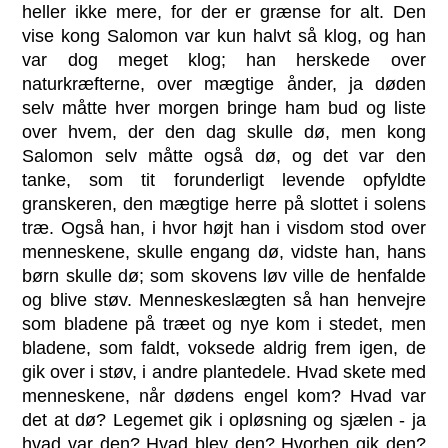
heller ikke mere, for der er grænse for alt. Den
vise kong Salomon var kun halvt så klog, og han
var dog meget klog; han herskede over
naturkræfterne, over mægtige ånder, ja døden
selv måtte hver morgen bringe ham bud og liste
over hvem, der den dag skulle dø, men kong
Salomon selv måtte også dø, og det var den
tanke, som tit forunderligt levende opfyldte
granskeren, den mægtige herre på slottet i solens
træ. Også han, i hvor højt han i visdom stod over
menneskene, skulle engang dø, vidste han, hans
børn skulle dø; som skovens løv ville de henfalde
og blive støv. Menneskeslægten så han henvejre
som bladene på træet og nye kom i stedet, men
bladene, som faldt, voksede aldrig frem igen, de
gik over i støv, i andre plantedele. Hvad skete med
menneskene, når dødens engel kom? Hvad var
det at dø? Legemet gik i opløsning og sjælen - ja
hvad var den? Hvad blev den? Hvorhen gik den?