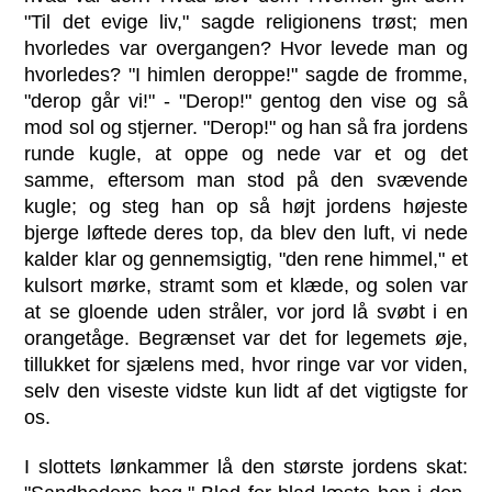
"Til det evige liv," sagde religionens trøst; men
hvorledes var overgangen? Hvor levede man og
hvorledes? "I himlen deroppe!" sagde de fromme,
"derop går vi!" - "Derop!" gentog den vise og så
mod sol og stjerner. "Derop!" og han så fra jordens
runde kugle, at oppe og nede var et og det
samme, eftersom man stod på den svævende
kugle; og steg han op så højt jordens højeste
bjerge løftede deres top, da blev den luft, vi nede
kalder klar og gennemsigtig, "den rene himmel," et
kulsort mørke, stramt som et klæde, og solen var
at se gloende uden stråler, vor jord lå svøbt i en
orangetåge. Begrænset var det for legemets øje,
tillukket for sjælens med, hvor ringe var vor viden,
selv den viseste vidste kun lidt af det vigtigste for
os.
I slottets lønkammer lå den største jordens skat: