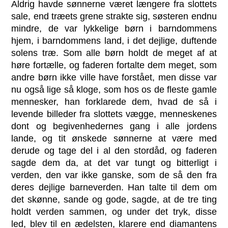
Aldrig havde sønnerne været længere fra slottets
sale, end træets grene strakte sig, søsteren endnu
mindre, de var lykkelige børn i barndommens
hjem, i barndommens land, i det dejlige, duftende
solens træ. Som alle børn holdt de meget af at
høre fortælle, og faderen fortalte dem meget, som
andre børn ikke ville have forstået, men disse var
nu også lige så kloge, som hos os de fleste gamle
mennesker, han forklarede dem, hvad de så i
levende billeder fra slottets vægge, menneskenes
dont og begivenhedernes gang i alle jordens
lande, og tit ønskede sønnerne at være med
derude og tage del i al den stordåd, og faderen
sagde dem da, at det var tungt og bitterligt i
verden, den var ikke ganske, som de så den fra
deres dejlige barneverden. Han talte til dem om
det skønne, sande og gode, sagde, at de tre ting
holdt verden sammen, og under det tryk, disse
led, blev til en ædelsten, klarere end diamantens