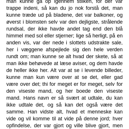
man kunne gå op igennem stilken, for der var
trappe indeni, så kan du jo nok forstå det, man
kunne træde ud på bladene, det var balkoner, og
øverst i blomsten selv var den dejligste, strålende
rundsal, der ikke havde andet tag end den blå
himmel med sol eller stjerner; lige så herligt, på en
anden vis, var der nede i slottets udstrakte sale,
her i væggene afspejlede sig den hele verden
rundt om; man kunne se alt hvad der skete, så at
man ikke behøvede at læse aviser, og dem havde
de heller ikke her. Alt var at se i levende billeder,
kunne man kun være over at se det, eller gad
være over det; thi for meget er for meget, selv for
den viseste mand, og her boede den viseste
mand. Hans navn er så svært at udtale, du kan
ikke udtale det, og så kan det også være det
samme. Han vidste alt, hvad et menneske kan
vide og vil komme til at vide på denne jord; hver
opfindelse, der var gjort og ville blive gjort, men