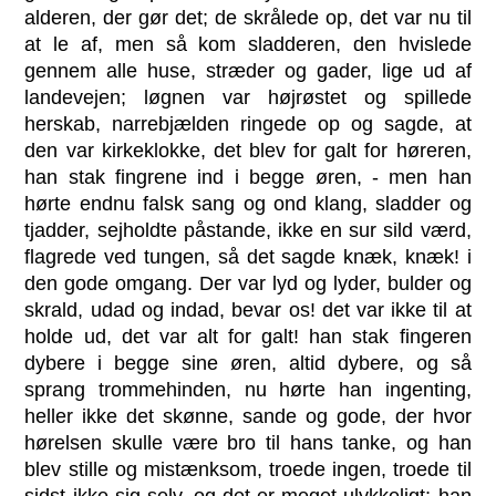
alderen, der gør det; de skrålede op, det var nu til
at le af, men så kom sladderen, den hvislede
gennem alle huse, stræder og gader, lige ud af
landevejen; løgnen var højrøstet og spillede
herskab, narrebjælden ringede op og sagde, at
den var kirkeklokke, det blev for galt for høreren,
han stak fingrene ind i begge øren, - men han
hørte endnu falsk sang og ond klang, sladder og
tjadder, sejholdte påstande, ikke en sur sild værd,
flagrede ved tungen, så det sagde knæk, knæk! i
den gode omgang. Der var lyd og lyder, bulder og
skrald, udad og indad, bevar os! det var ikke til at
holde ud, det var alt for galt! han stak fingeren
dybere i begge sine øren, altid dybere, og så
sprang trommehinden, nu hørte han ingenting,
heller ikke det skønne, sande og gode, der hvor
hørelsen skulle være bro til hans tanke, og han
blev stille og mistænksom, troede ingen, troede til