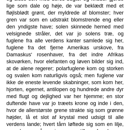
lige som dale og høje, de var beklædt med et
fløjlsblødt grønt, der myldrede af blomster; hver
gren var som en udstrakt blomstrende eng eller
den yndigste have; solen skinnede herned med
velsignede stråler, det var jo solens træ, og
fuglene fra alle verdens kanter samlede sig her,
fuglene fra det fjerne Amerikas urskove, fra
Damaskus' rosenhaver, fra det indre Afrikas
skovørken, hvor elefanten og løven bilder sig ind,
at de alene regerer; polarfuglene kom og storken
og svalen kom naturligvis også; men fuglene var
ikke de eneste levende skabninger, som kom her,
hjorten, egernet, antilopen og hundrede andre dyr
med flugt og dejlighed var her hjemme; en stor
duftende have var jo træets krone og inde i den,
hvor de allerstørste grene strakte sig som grønne
højder, lå et slot af krystal med udsigt til alle
verdens lande; hvert tårn løftede sig som en lilje,