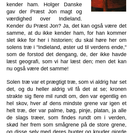
kender ham. Holger Danske
gav der Præst Jon magt og
værdighed over Indieland.
Kender du Præst Jon? Ja, det kan også være det
samme, at du ikke kender ham, for han kommer
slet ikke for her i historien; du skal høre her om
solens træ i "Indieland, øster ud til verdens ende,"
som de forstod det dengang, de, der ikke havde
læst geografi, som vi har læst den; men det kan
nu også være det samme!
Solen træ var et prægtigt træ, som vi aldrig har set
det, og du heller aldrig vil få det at se; kronen
strakte sig flere mil rundt om, den var egentlig en
hel skov, hver af dens mindste grene var igen et
helt træ, der var palme, bøg, pinje, platan, ja alle
de slags træer, som findes rundt om i verden,
skød her frem som smågrene på de store grene,
og disse selv med deres bugter og knuder gjorde