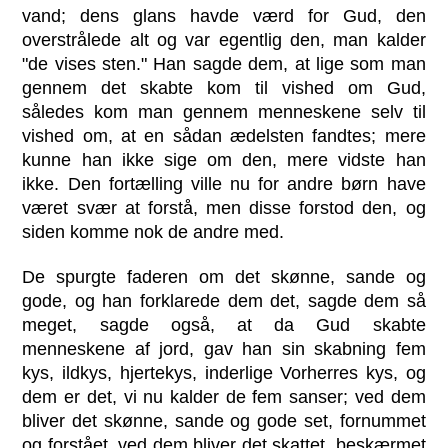
vand; dens glans havde værd for Gud, den
overstrålede alt og var egentlig den, man kalder
"de vises sten." Han sagde dem, at lige som man
gennem det skabte kom til vished om Gud,
således kom man gennem menneskene selv til
vished om, at en sådan ædelsten fandtes; mere
kunne han ikke sige om den, mere vidste han
ikke. Den fortælling ville nu for andre børn have
været svær at forstå, men disse forstod den, og
siden komme nok de andre med.
De spurgte faderen om det skønne, sande og
gode, og han forklarede dem det, sagde dem så
meget, sagde også, at da Gud skabte
menneskene af jord, gav han sin skabning fem
kys, ildkys, hjertekys, inderlige Vorherres kys, og
dem er det, vi nu kalder de fem sanser; ved dem
bliver det skønne, sande og gode set, fornummet
og forstået, ved dem bliver det skattet, beskærmet