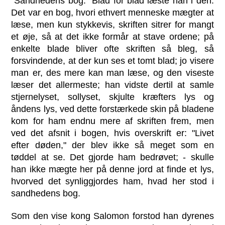
"Sandhedens bog." Blad for blad læste han i den.
Det var en bog, hvori ethvert menneske mægter at
læse, men kun stykkevis, skriften sitrer for mangt
et øje, så at det ikke formår at stave ordene; på
enkelte blade bliver ofte skriften så bleg, så
forsvindende, at der kun ses et tomt blad; jo visere
man er, des mere kan man læse, og den viseste
læser det allermeste; han vidste dertil at samle
stjernelyset, sollyset, skjulte kræfters lys og
åndens lys, ved dette forstærkede skin på bladene
kom for ham endnu mere af skriften frem, men
ved det afsnit i bogen, hvis overskrift er: "Livet
efter døden," der blev ikke så meget som en
tøddel at se. Det gjorde ham bedrøvet; - skulle
han ikke mægte her på denne jord at finde et lys,
hvorved det synliggjordes ham, hvad her stod i
sandhedens bog.
Som den vise kong Salomon forstod han dyrenes