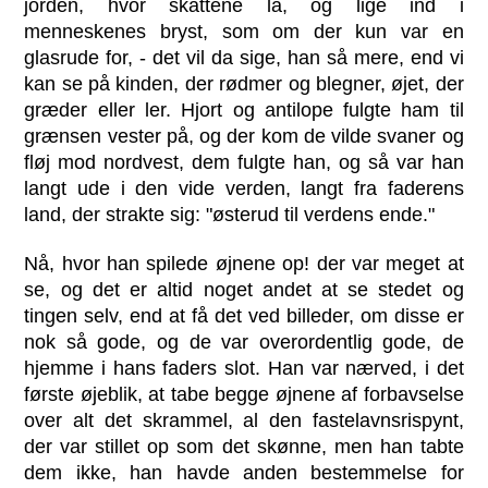
jorden, hvor skattene lå, og lige ind i
menneskenes bryst, som om der kun var en
glasrude for, - det vil da sige, han så mere, end vi
kan se på kinden, der rødmer og blegner, øjet, der
græder eller ler. Hjort og antilope fulgte ham til
grænsen vester på, og der kom de vilde svaner og
fløj mod nordvest, dem fulgte han, og så var han
langt ude i den vide verden, langt fra faderens
land, der strakte sig: "østerud til verdens ende."
Nå, hvor han spilede øjnene op! der var meget at
se, og det er altid noget andet at se stedet og
tingen selv, end at få det ved billeder, om disse er
nok så gode, og de var overordentlig gode, de
hjemme i hans faders slot. Han var nærved, i det
første øjeblik, at tabe begge øjnene af forbavselse
over alt det skrammel, al den fastelavnsrispynt,
der var stillet op som det skønne, men han tabte
dem ikke, han havde anden bestemmelse for