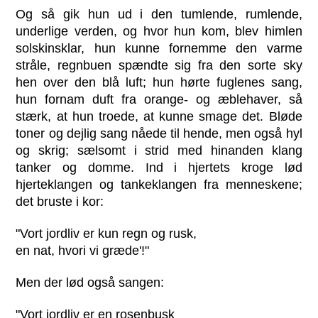
Og så gik hun ud i den tumlende, rumlende,
underlige verden, og hvor hun kom, blev himlen
solskinsklar, hun kunne fornemme den varme
stråle, regnbuen spændte sig fra den sorte sky
hen over den blå luft; hun hørte fuglenes sang,
hun fornam duft fra orange- og æblehaver, så
stærk, at hun troede, at kunne smage det. Bløde
toner og dejlig sang nåede til hende, men også hyl
og skrig; sælsomt i strid med hinanden klang
tanker og domme. Ind i hjertets kroge lød
hjerteklangen og tankeklangen fra menneskene;
det bruste i kor:
"Vort jordliv er kun regn og rusk,
en nat, hvori vi græde'!"
Men der lød også sangen:
"Vort jordliv er en rosenbusk