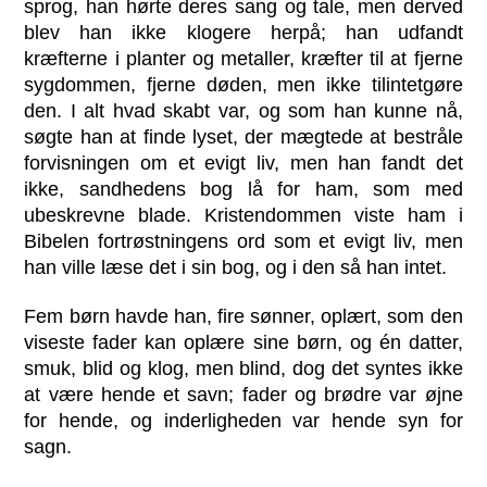
sprog, han hørte deres sang og tale, men derved
blev han ikke klogere herpå; han udfandt
kræfterne i planter og metaller, kræfter til at fjerne
sygdommen, fjerne døden, men ikke tilintetgøre
den. I alt hvad skabt var, og som han kunne nå,
søgte han at finde lyset, der mægtede at bestråle
forvisningen om et evigt liv, men han fandt det
ikke, sandhedens bog lå for ham, som med
ubeskrevne blade. Kristendommen viste ham i
Bibelen fortrøstningens ord som et evigt liv, men
han ville læse det i sin bog, og i den så han intet.
Fem børn havde han, fire sønner, oplært, som den
viseste fader kan oplære sine børn, og én datter,
smuk, blid og klog, men blind, dog det syntes ikke
at være hende et savn; fader og brødre var øjne
for hende, og inderligheden var hende syn for
sagn.