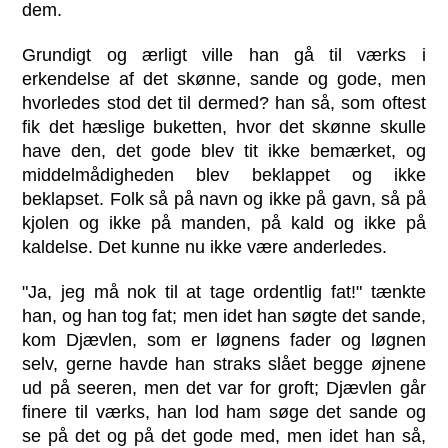
dem.
Grundigt og ærligt ville han gå til værks i
erkendelse af det skønne, sande og gode, men
hvorledes stod det til dermed? han så, som oftest
fik det hæslige buketten, hvor det skønne skulle
have den, det gode blev tit ikke bemærket, og
middelmådigheden blev beklappet og ikke
beklapset. Folk så på navn og ikke på gavn, så på
kjolen og ikke på manden, på kald og ikke på
kaldelse. Det kunne nu ikke være anderledes.
"Ja, jeg må nok til at tage ordentlig fat!" tænkte
han, og han tog fat; men idet han søgte det sande,
kom Djævlen, som er løgnens fader og løgnen
selv, gerne havde han straks slået begge øjnene
ud på seeren, men det var for groft; Djævlen går
finere til værks, han lod ham søge det sande og
se på det og på det gode med, men idet han så,