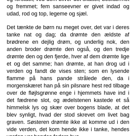
og fremmet; fem sanseevner er givet indad og
udad, rod og top, legeme og sjæl.
Det tænkte de børn nu meget over, det var i deres
tanke nat og dag; da drømte den ældste af
brødrene en dejlig drøm, og underlig nok, den
anden broder drømte den også, og den tredje
drømte den og den fjerde, hver af dem drømte lige
et og det samme; han drømte, at han drog ud i
verden og fandt de vises sten; som en lysende
flamme på hans pande strålede den, da i
morgenskæret han på sin pilsnare hest red tilbage
over de fløjlsgrønne enge i hjemmets have ind i
det fædrene slot, og ædelstenen kastede et så
himmelsk lys og skær over bogens blade, at det
blev synligt, hvad der stod skrevet om livet bag
graven. Søsteren drømte ikke at komme ud i den
vide verden, det kom hende ikke i tanke, hendes