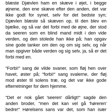
blæste Djævlen ham en skæve i øjet, i begge
øjnene, den ene skæve efter den anden, det var
ikke godt for synet, selv for det bedste syn;
Djævlen blæste så skæven op, til den blev en
bjælke, og så var det forbi med de øjne, der stod
da seeren som en blind mand midt i den vide
verden, og den stolede han ikke på; han opgav
sine gode tanker om den og om sig selv, og når
man opgiver både verden og sig selv, ja, så er det
forbi med en.
"Forbi!" sang de vilde svaner, som fløj hen over
havet, øster på; "forbi!" sang svalerne, der fløj
mod øster til solens træ, og det var ikke gode
efterretninger for dem hjemme.
"Det er nok gået 'seeren' dårligt!" sagde den
anden broder, "men det kan vel gå 'høreren'
bedre!" Hørelsens sans var det, som han især