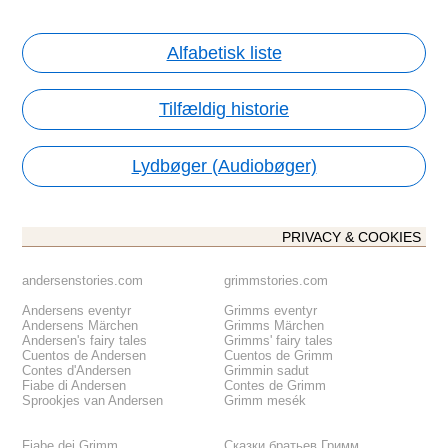
Alfabetisk liste
Tilfældig historie
Lydbøger (Audiobøger)
PRIVACY & COOKIES
andersenstories.com
grimmstories.com
Andersens eventyr
Grimms eventyr
Andersens Märchen
Grimms Märchen
Andersen's fairy tales
Grimms' fairy tales
Cuentos de Andersen
Cuentos de Grimm
Contes d'Andersen
Grimmin sadut
Fiabe di Andersen
Contes de Grimm
Sprookjes van Andersen
Grimm mesék
Fiabe dei Grimm
Сказки братьев Гримм