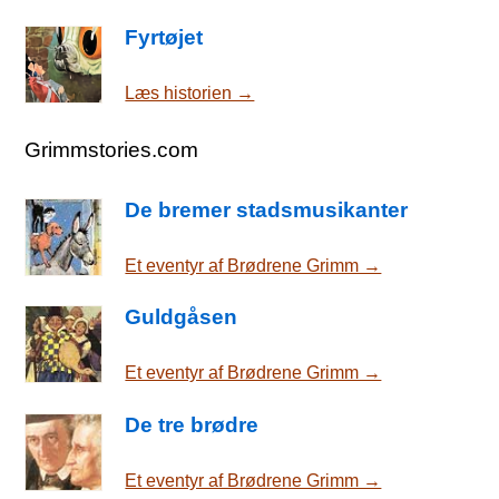
Fyrtøjet
Læs historien →
Grimmstories.com
De bremer stadsmusikanter
Et eventyr af Brødrene Grimm →
Guldgåsen
Et eventyr af Brødrene Grimm →
De tre brødre
Et eventyr af Brødrene Grimm →