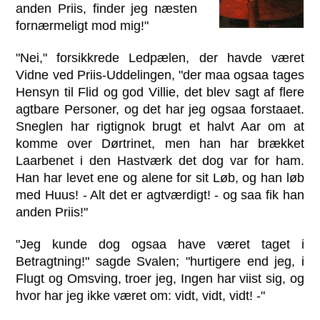
anden Priis, finder jeg næsten
fornærmeligt mod mig!"
"Nei," forsikkrede Ledpælen, der havde været
Vidne ved Priis-Uddelingen, "der maa ogsaa tages
Hensyn til Flid og god Villie, det blev sagt af flere
agtbare Personer, og det har jeg ogsaa forstaaet.
Sneglen har rigtignok brugt et halvt Aar om at
komme over Dørtrinet, men han har brækket
Laarbenet i den Hastværk det dog var for ham.
Han har levet ene og alene for sit Løb, og han løb
med Huus! - Alt det er agtværdigt! - og saa fik han
anden Priis!"
"Jeg kunde dog ogsaa have været taget i
Betragtning!" sagde Svalen; "hurtigere end jeg, i
Flugt og Omsving, troer jeg, Ingen har viist sig, og
hvor har jeg ikke været om: vidt, vidt, vidt! -"