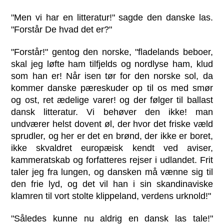
"Men vi har en litteratur!" sagde den danske las.
"Forstår De hvad det er?"
"Forstår!" gentog den norske, "fladelands beboer,
skal jeg løfte ham tilfjelds og nordlyse ham, klud
som han er! Når isen tør for den norske sol, da
kommer danske pæreskuder op til os med smør
og ost, ret ædelige varer! og der følger til ballast
dansk litteratur. Vi behøver den ikke! man
undværer helst dovent øl, der hvor det friske væld
sprudler, og her er det en brønd, der ikke er boret,
ikke skvaldret europæisk kendt ved aviser,
kammeratskab og forfatteres rejser i udlandet. Frit
taler jeg fra lungen, og dansken må vænne sig til
den frie lyd, og det vil han i sin skandinaviske
klamren til vort stolte klippeland, verdens urknold!"
"Således kunne nu aldrig en dansk las tale!"