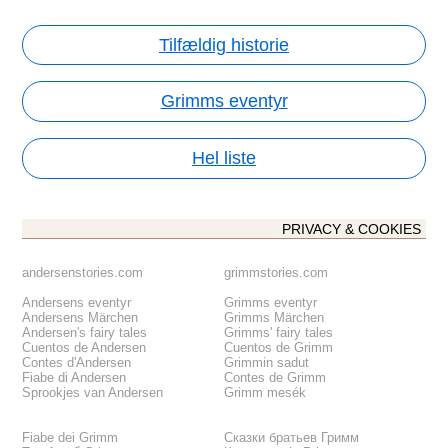
Tilfældig historie
Grimms eventyr
Hel liste
PRIVACY & COOKIES
andersenstories.com
grimmstories.com
Andersens eventyr
Grimms eventyr
Andersens Märchen
Grimms Märchen
Andersen's fairy tales
Grimms' fairy tales
Cuentos de Andersen
Cuentos de Grimm
Contes d'Andersen
Grimmin sadut
Fiabe di Andersen
Contes de Grimm
Sprookjes van Andersen
Grimm mesék
Fiabe dei Grimm
Сказки братьев Гримм