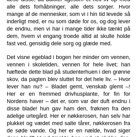
alle dets forhåbninger, alle dets sorger. Hvor
mange af de mennesker, som vi i hin tid levede så
inderligt med, er nu som døde for os, og dog lever
de endnu, men vi har i mange tider ikke tænkt på
dem, hvem vi engang troede altid at skulle holde
fast ved, gensidig dele sorg og glæde med.
Det visne egeblad i bogen her minder om vennen,
vennen i skoletiden, vennen for hele livet; han
hæftede dette blad på studenterhuen i den grønne
skov, da pagten blev sluttet for det hele liv. – Hvor
lever han nu? – Bladet gemt, venskab glemt –!
Her er en fremmed drivhusplante, for fin for
Nordens haver – det er, som var der duft endnu i
disse blade! hun gav ham den, frøknen fra den
adelige urtegård. Her er nøkkerosen, han selv har
plukket og vædet med salte tårer, nøkkerosen fra
de søde vande. Og her er en nælde, hvad siger