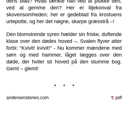
dens blad? Hvad tænkte han ved at plukke den,
ved at gemme den? Her er liljekonval fra
skovensomheden; her er gedeblad fra krostuens
urtepotte, og her det nøgne, skarpe græsstrå –!
Den blomstrende syren hælder sin friske, duftende
klase over den dødes hoved –, Svalen flyver atter
forbi: "Kvivit! kvivit!" - Nu kommer mændene med
søm og med hammer, låget lægges over den
døde, der hviler sit hoved på den stumme bog.
Gemt – glemt!
* * *
andersenstories.com
pdf