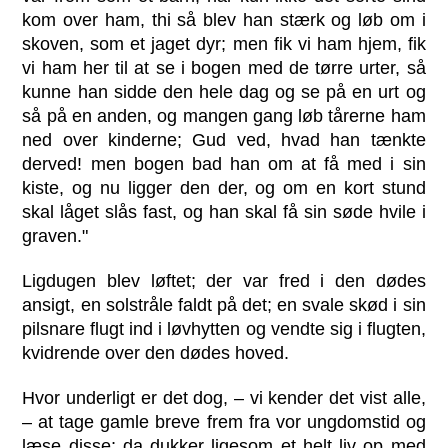
kom over ham, thi så blev han stærk og løb om i
skoven, som et jaget dyr; men fik vi ham hjem, fik
vi ham her til at se i bogen med de tørre urter, så
kunne han sidde den hele dag og se på en urt og
så på en anden, og mangen gang løb tårerne ham
ned over kinderne; Gud ved, hvad han tænkte
derved! men bogen bad han om at få med i sin
kiste, og nu ligger den der, og om en kort stund
skal låget slås fast, og han skal få sin søde hvile i
graven."
Ligdugen blev løftet; der var fred i den dødes
ansigt, en solstråle faldt på det; en svale skød i sin
pilsnare flugt ind i løvhytten og vendte sig i flugten,
kvidrende over den dødes hoved.
Hvor underligt er det dog, – vi kender det vist alle,
– at tage gamle breve frem fra vor ungdomstid og
læse disse; da dukker ligesom et helt liv op med