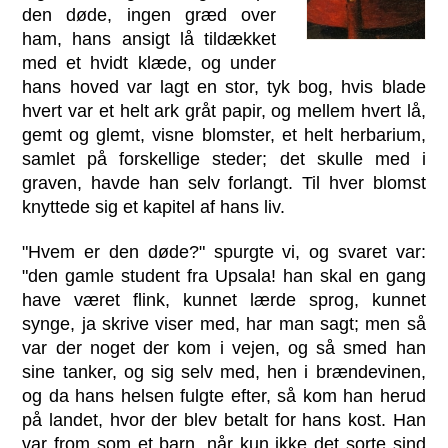
den døde, ingen græd over
ham, hans ansigt lå tildækket
med et hvidt klæde, og under
hans hoved var lagt en stor, tyk bog, hvis blade
hvert var et helt ark gråt papir, og mellem hvert lå,
gemt og glemt, visne blomster, et helt herbarium,
samlet på forskellige steder; det skulle med i
graven, havde han selv forlangt. Til hver blomst
knyttede sig et kapitel af hans liv.
"Hvem er den døde?" spurgte vi, og svaret var:
"den gamle student fra Upsala! han skal en gang
have været flink, kunnet lærde sprog, kunnet
synge, ja skrive viser med, har man sagt; men så
var der noget der kom i vejen, og så smed han
sine tanker, og sig selv med, hen i brændevinen,
og da hans helsen fulgte efter, så kom han herud
på landet, hvor der blev betalt for hans kost. Han
var from som et barn, når kun ikke det sorte sind