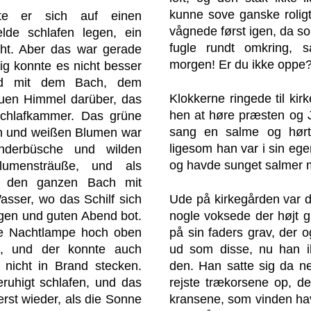
kunne sove ganske roligt
te er sich auf einen
vågnede først igen, da so
de schlafen legen, ein
fugle rundt omkring, 
cht. Aber das war gerade
morgen! Er du ikke oppe?
ig konnte es nicht besser
ld mit dem Bach, dem
Klokkerne ringede til kirk
uen Himmel darüber, das
hen at høre præsten og 
chlafkammer. Das grüne
sang en salme og hørt
en und weißen Blumen war
ligesom han var i sin ege
underbüsche und wilden
og havde sunget salmer m
umensträuße, und als
r den ganzen Bach mit
asser, wo das Schilf sich
Ude på kirkegården var 
gen und guten Abend bot.
nogle voksede der højt 
e Nachtlampe hoch oben
på sin faders grav, der 
e, und der konnte auch
ud som disse, nu han i
 nicht in Brand stecken.
den. Han satte sig da n
ruhigt schlafen, und das
rejste trækorsene op, de
erst wieder, als die Sonne
kransene, som vinden hav