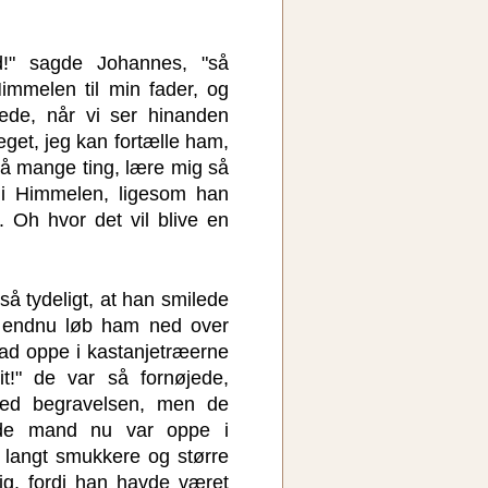
d!" sagde Johannes, "så
mmelen til min fader, og
læde, når vi ser hinanden
eget, jeg kan fortælle ham,
så mange ting, lære mig så
e i Himmelen, ligesom han
 Oh hvor det vil blive en
å tydeligt, at han smilede
 endnu løb ham ned over
ad oppe i kastanjetræerne
vit!" de var så fornøjede,
ed begravelsen, men de
øde mand nu var oppe i
 langt smukkere og større
ig, fordi han havde været