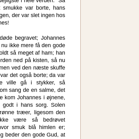
ejligste i hele verden." Så
t smukke var borte, hans
gen, der var slet ingen hos
nes!
 døde begravet; Johannes
e nu ikke mere få den gode
oldt så meget af ham; han
orden ned på kisten, så nu
, men ved den næste skuffe
 var det også borte; da var
e ville gå i stykker, så
 om sang de en salme, det
ne kom Johannes i øjnene,
 godt i hans sorg. Solen
grønne træer, ligesom den
 ikke være så bedrøvet
vor smuk blå himlen er;
og beder den gode Gud, at