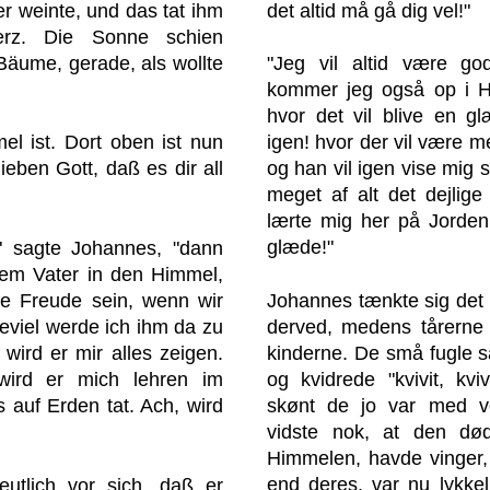
 weinte, und das tat ihm
det altid må gå dig vel!"
rz. Die Sonne schien
 Bäume, gerade, als wollte
"Jeg vil altid være go
kommer jeg også op i Hi
hvor det vil blive en g
l ist. Dort oben ist nun
igen! hvor der vil være m
lieben Gott, daß es dir all
og han vil igen vise mig 
meget af alt det dejlig
lærte mig her på Jorden.
glæde!"
!" sagte Johannes, "dann
em Vater in den Himmel,
ne Freude sein, wenn wir
Johannes tænkte sig det s
eviel werde ich ihm da zu
derved, medens tårerne
wird er mir alles zeigen.
kinderne. De små fugle s
 wird er mich lehren im
og kvidrede "kvivit, kvi
 auf Erden tat. Ach, wird
skønt de jo var med v
vidste nok, at den d
Himmelen, havde vinger,
end deres, var nu lykkel
utlich vor sich, daß er