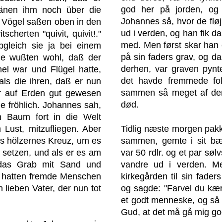
god her på jorden, og 
ränen ihm noch über die
Johannes så, hvor de fløj
n Vögel saßen oben in den
ud i verden, og han fik da 
cherten "quivit, quivit!."
med. Men først skar han et
bgleich sie ja bei einem
på sin faders grav, og d
ie wußten wohl, daß der
derhen, var graven pynt
l war und Flügel hatte,
det havde fremmede folk
als die ihren, daß er nun
sammen så meget af den
ier auf Erden gut gewesen
død.
e fröhlich. Johannes sah,
 Baum fort in die Welt
Lust, mitzufliegen. Aber
Tidlig næste morgen pakke
ßes hölzernes Kreuz, um es
sammen, gemte i sit bæl
 setzen, und als er es am
var 50 rdlr. og et par sølv
 das Grab mit Sand und
vandre ud i verden. M
 hatten fremde Menschen
kirkegården til sin faders
 lieben Vater, der nun tot
og sagde: "Farvel du kære
et godt menneske, og så
Gud, at det må gå mig go