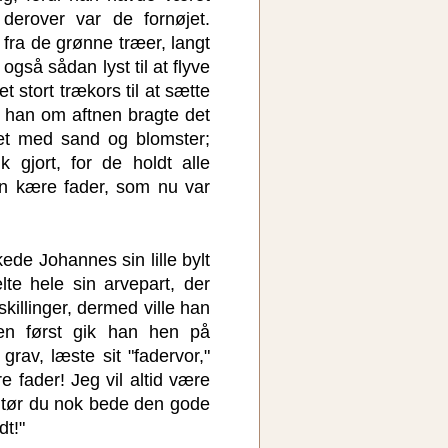
derover var de fornøjet.
 fra de grønne træer, langt
også sådan lyst til at flyve
 stort trækors til at sætte
a han om aftnen bragte det
et med sand og blomster;
 gjort, for de holdt alle
 kære fader, som nu var
de Johannes sin lille bylt
te hele sin arvepart, der
skillinger, dermed ville han
en først gik han hen på
 grav, læste sit "fadervor,"
 fader! Jeg vil altid være
 tør du nok bede den gode
dt!"