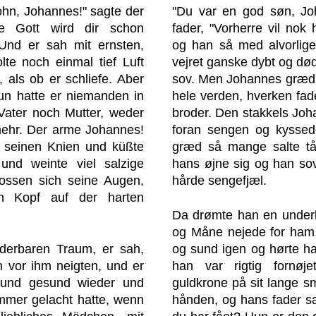
ohn, Johannes!" sagte der
"Du var en god søn, Jo
be Gott wird dir schon
fader, "Vorherre vil nok 
 Und er sah mit ernsten,
og han så med alvorlige
lte noch einmal tief Luft
vejret ganske dybt og dø
 als ob er schliefe. Aber
sov. Men Johannes græd, 
un hatte er niemanden in
hele verden, hverken fade
Vater noch Mutter, weder
broder. Den stakkels Joh
ehr. Der arme Johannes!
foran sengen og kyssed
f seinen Knien und küßte
græd så mange salte tår
und weinte viel salzige
hans øjne sig og han so
lossen sich seine Augen,
hårde sengefjæl.
en Kopf auf der harten
Da drømte han en underl
og Måne nejede for ham, 
derbaren Traum, er sah,
og sund igen og hørte ha
 vor ihm neigten, und er
han var rigtig fornøj
h und gesund wieder und
guldkrone på sit lange s
immer gelacht hatte, wenn
hånden, og hans fader sa