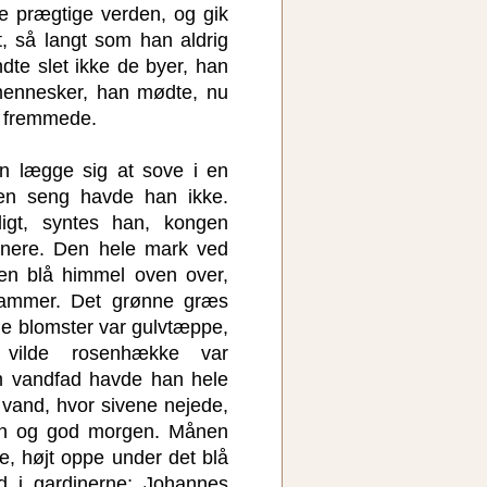
re prægtige verden, og gik
, så langt som han aldrig
dte slet ikke de byer, han
mennesker, han mødte, nu
m fremmede.
n lægge sig at sove i en
en seng havde han ikke.
igt, syntes han, kongen
nere. Den hele mark ved
en blå himmel oven over,
kammer. Det grønne græs
e blomster var gulvtæppe,
vilde rosenhække var
m vandfad havde han hele
 vand, hvor sivene nejede,
en og god morgen. Månen
pe, højt oppe under det blå
ld i gardinerne; Johannes