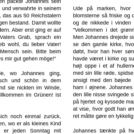
en packte Johannes sein
 und verwahrte in seinem
Ude på marken, hvor J
l, das aus 50 Reichstalern
blomsterne så friske og d
ngen bestand. Damit wollte
og de nikkede i vinden 
ern. Aber erst ging er auf
"Velkommen i det grønne
Vaters Grab, sprach ein
Men Johannes drejede si
eb wohl, du lieber Vater!
se den gamle kirke, hvor
 Mensch sein. Bitte beim
døbt, hvor han hver sø
 es mir gut gehen möge!"
havde været i kirke og s
højt oppe i et af hullern
med sin lille røde, spids
e, wo Johannes ging,
ansigt med den bøjede a
risch und schön in dem
ham i øjnene. Johannes n
d sie nickten im Winde,
den lille nisse svingede 
Willkommen im Grünen! Ist
på hjertet og kyssede ma
at vise, hvor godt han ø
ret måtte gøre en lykkelig
ich noch einmal zurück,
en, wo er als kleines Kind
Johannes tænkte på h
o er jeden Sonntag mit