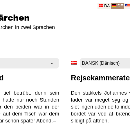
DA
DE
ärchen
ärchen in zwei Sprachen
d
Rejsekammerat
tief betrübt, denn sein
Den stakkels Johannes v
d hatte nur noch Stunden
fader var meget syg og 
r den beiden war in der
slet ingen uden de to inde
e auf dem Tisch war dem
bordet var ved at bræn
ar schon später Abend.–
sildigt på aftnen.