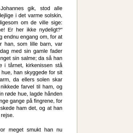
ohannes gik, stod alle
ejlige i det varme solskin,
ligesom om de ville sige:
! Er her ikke nydeligt?"
g endnu engang om, for at
 han, som lille barn, var
ndag med sin gamle fader
unget sin salme; da så han
e i tårnet, kirkenissen stå
e hue, han skyggede for sit
rm, da ellers solen skar
ikkede farvel til ham, og
sin røde hue, lagde hånden
nge gange på fingrene, for
nskede ham det, og at han
 rejse.
vor meget smukt han nu