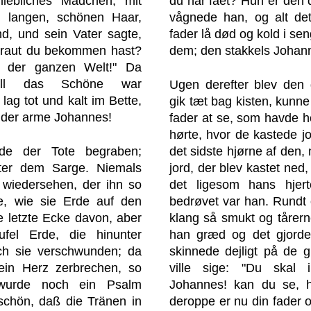
liebliches Mädchen, mit
du har fået? Hun er den d
 langen, schönen Haar,
vågnede han, og alt de
d, und sein Vater sagte,
fader lå død og kold i sen
 Braut du bekommen hast?
dem; den stakkels Johan
n der ganzen Welt!" Da
all das Schöne war
Ugen derefter blev den
lag tot und kalt im Bette,
gik tæt bag kisten, kunn
 der arme Johannes!
fader at se, som havde h
hørte, hvor de kastede j
de der Tote begraben;
det sidste hjørne af den
nter dem Sarge. Niemals
jord, der blev kastet ned,
r wiedersehen, der ihn so
det ligesom hans hjert
te, wie sie Erde auf den
bedrøvet var han. Rundt
e letzte Ecke davon, aber
klang så smukt og tårer
fel Erde, die hinunter
han græd og det gjorde
ch sie verschwunden; da
skinnede dejligt på de 
sein Herz zerbrechen, so
ville sige: "Du skal
 wurde noch ein Psalm
Johannes! kan du se, h
schön, daß die Tränen in
deroppe er nu din fader 