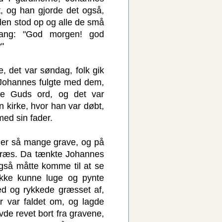
, og han gjorde det også,
len stod op og alle de små
sang: "God morgen! god
"
e, det var søndag, folk gik
Johannes fulgte med dem,
e Guds ord, og det var
n kirke, hvor han var døbt,
ed sin fader.
der så mange grave, og på
græs. Da tænkte Johannes
også måtte komme til at se
kke kunne luge og pynte
ed og rykkede græsset af,
r var faldet om, og lagde
de revet bort fra gravene,