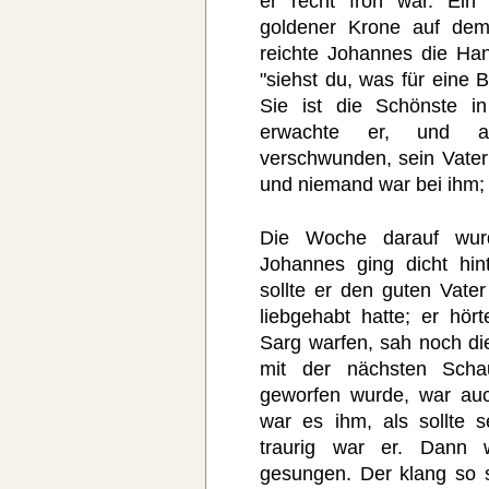
er recht froh war. Ein 
goldener Krone auf dem
reichte Johannes die Han
"siehst du, was für eine
Sie ist die Schönste i
erwachte er, und 
verschwunden, sein Vater 
und niemand war bei ihm;
Die Woche darauf wur
Johannes ging dicht hi
sollte er den guten Vate
liebgehabt hatte; er hör
Sarg warfen, sah noch di
mit der nächsten Schau
geworfen wurde, war au
war es ihm, als sollte 
traurig war er. Dann
gesungen. Der klang so 