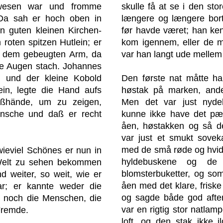
skulle få at se i den sto
ewesen war und fromme
længere og længere bort
 Da sah er hoch oben in
før havde været; han ken
n guten kleinen Kirchen-
kom igennem, eller de 
roten spitzen Hutlein; er
var han langt ude melle
it dem gebeugten Arm, da
ie Augen stach. Johannes
, und der kleine Kobold
Den første nat måtte ha
ein, legte die Hand aufs
høstak på marken, and
ußhände, um zu zeigen,
Men det var just nydel
ünsche und daß er recht
kunne ikke have det pæ
åen, høstakken og så d
var just et smukt sove
med de små røde og hvid
ieviel Schönes er nun in
hyldebuskene og de 
 Welt zu sehen bekommen
blomsterbuketter, og so
d weiter, so weit, wie er
åen med det klare, friske
r; er kannte weder die
og sagde både god aft
, noch die Menschen, die
var en rigtig stor natlam
 Fremde.
loft, og den stak ikke i