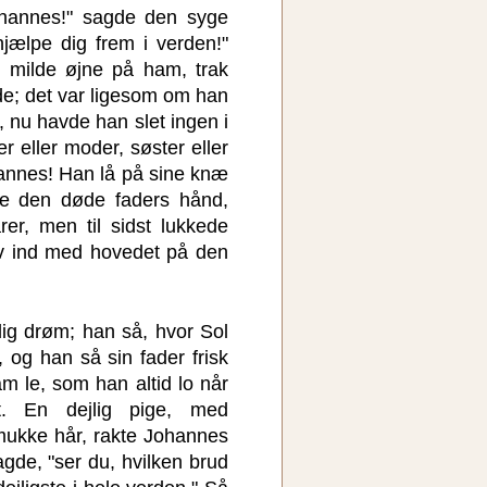
hannes!" sagde den syge
hjælpe dig frem i verden!"
 milde øjne på ham, trak
de; det var ligesom om han
nu havde han slet ingen i
r eller moder, søster eller
annes! Han lå på sine knæ
e den døde faders hånd,
er, men til sidst lukkede
v ind med hovedet på den
ig drøm; han så, hvor Sol
og han så sin fader frisk
m le, som han altid lo når
et. En dejlig pige, med
mukke hår, rakte Johannes
gde, "ser du, hvilken brud