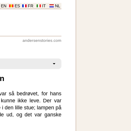
EN
ES
FR
IT
NL
andersenstories.com
en
ar så bedrøvet, for hans
kunne ikke leve. Der var
 i den lille stue; lampen på
de ud, og det var ganske