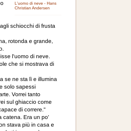
lo
L'uomo di neve - Hans
Christian Andersen
gli schiocchi di frusta
ena, rotonda e grande,
o.
 disse l'uomo di neve.
sole che si mostrava di
ra se ne sta lì e illumina
e solo sapessi
rte. Vorrei tanto
rei sul ghiaccio come
capace di correre."
la catena. Era un po'
on stava più in casa e