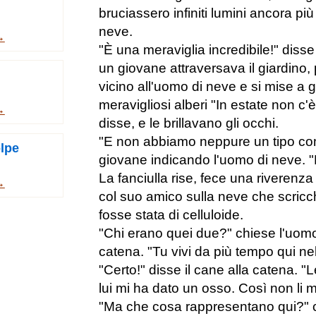
bruciassero infiniti lumini ancora pi
neve.
→
"È una meraviglia incredibile!" diss
un giovane attraversava il giardino, 
vicino all'uomo di neve e si mise a 
meravigliosi alberi "In estate non c'è
→
disse, e le brillavano gli occhi.
"E non abbiamo neppure un tipo com
olpe
giovane indicando l'uomo di neve. "È
La fanciulla rise, fece una riverenza
→
col suo amico sulla neve che scricch
fosse stata di celluloide.
"Chi erano quei due?" chiese l'uomo
catena. "Tu vivi da più tempo qui nel 
"Certo!" disse il cane alla catena. "
lui mi ha dato un osso. Così non li 
"Ma che cosa rappresentano qui?" c