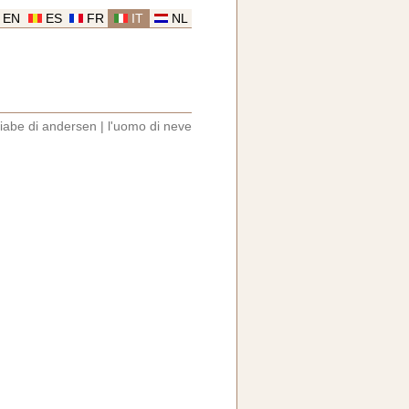
EN
ES
FR
IT
NL
fiabe di andersen
|
l'uomo di neve