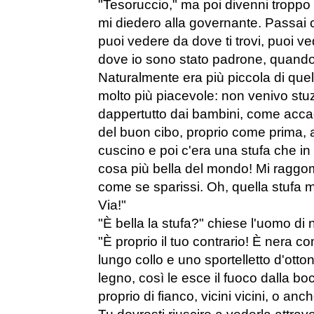
"Tesoruccio," ma poi divenni troppo 
mi diedero alla governante. Passai c
puoi vedere da dove ti trovi, puoi v
dove io sono stato padrone, quando
Naturalmente era più piccola di quel
molto più piacevole: non venivo stuz
dappertutto dai bambini, come acca
del buon cibo, proprio come prima, a
cuscino e poi c'era una stufa che in
cosa più bella del mondo! Mi raggomi
come se sparissi. Oh, quella stufa 
Via!"
"È bella la stufa?" chiese l'uomo di
"È proprio il tuo contrario! È nera c
lungo collo e uno sportelletto d'otton
legno, così le esce il fuoco dalla b
proprio di fianco, vicini vicini, o anc