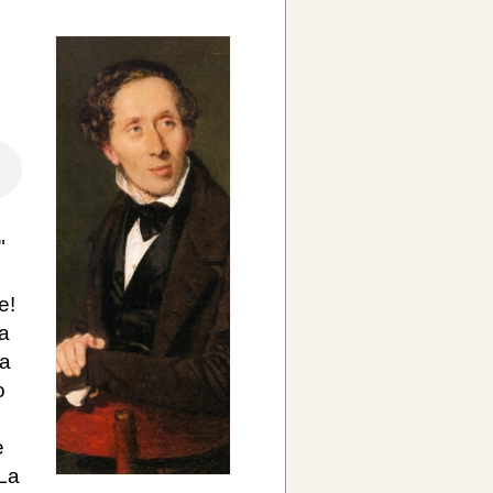
"
e!
va
Ma
o
e
 La