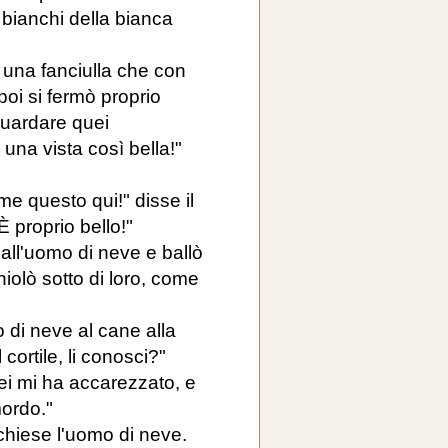
ù bianchi della bianca
e una fanciulla che con
poi si fermò proprio
guardare quei
 una vista così bella!"
e questo qui!" disse il
 proprio bello!"
 all'uomo di neve e ballò
iolò sotto di loro, come
 di neve al cane alla
cortile, li conosci?"
Lei mi ha accarezzato, e
mordo."
hiese l'uomo di neve.