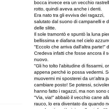
bocca invece era un vecchio rastrel
rotto, quindi aveva anche i denti.
Era nato tra gli evviva dei ragazzi,
salutato dal suono di campanelli e da
delle slitte.
Il sole tramontò e spuntò la luna pi
bellissima e diafana nel cielo azzurr
"Eccolo che arriva dall'altra parte!"
Credeva infatti che fosse ancora il 
nuovo.
"Gli ho tolto l'abitudine di fissarmi, o
appena perché io possa vedermi. S
muovermi mi sposterei da un'altra pa
cambiare posto! Se potessi, scivole
hanno fatto i ragazzi, ma non sono 
"Via, via!" abbaiò il vecchio cane al
rauco, lo era diventato da quando n