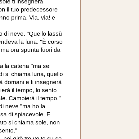
 sole ti insegnerà
con il tuo predecessore
nno prima. Via, via! e
o di neve. "Quello lassù
endeva la luna. "È corso
a, ma ora spunta fuori da
e alla catena "ma sei
di si chiama luna, quello
rà domani e ti insegnerà
erà il tempo, lo sento
le. Cambierà il tempo."
di neve "ma ho la
sa di spiacevole. E
ato si chiama sole, non
sento."
, poi girò tre volte su se