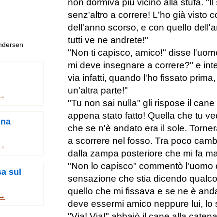
non dormiva più vicino alla stufa. "Il
senz'altro a correre! L'ho già visto 
dell'anno scorso, e con quello dell'a
tutti ve ne andrete!"
Andersen
"Non ti capisco, amico!" disse l'uom
mi deve insegnare a correre?" e int
via infatti, quando l'ho fissato prim
un'altra parte!"
 →
"Tu non sai nulla" gli rispose il can
appena stato fatto! Quella che tu ve
ina
che se n'è andato era il sole. Torne
a scorrere nel fosso. Tra poco cambi
 →
dalla zampa posteriore che mi fa ma
"Non lo capisco" commentò l'uomo 
sa sul
sensazione che stia dicendo qualco
quello che mi fissava e se ne è and
 →
deve essermi amico neppure lui, lo 
"Via! Via!" abbaiò il cane alla catena