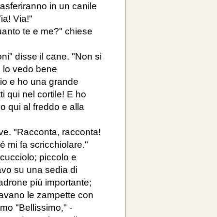
trasferiranno in un canile
ia! Via!"
uanto te e me?" chiese
i" disse il cane. "Non si
i, lo vedo bene
io e ho una grande
 qui nel cortile! E ho
 qui al freddo e alla
eve. "Racconta, racconta!
 mi fa scricchiolare."
 cucciolo; piccolo e
avo su una sedia di
padrone più importante;
gavano le zampette con
mo "Bellissimo," -