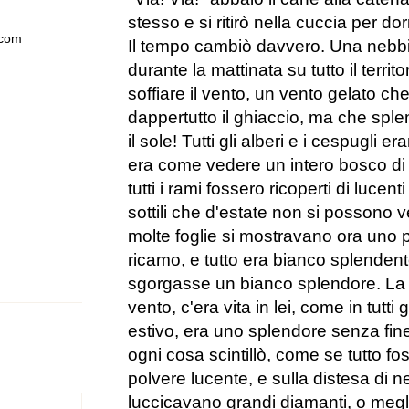
stesso e si ritirò nella cuccia per do
.com
Il tempo cambiò davvero. Una nebbia
durante la mattinata su tutto il territ
soffiare il vento, un vento gelato ch
dappertutto il ghiaccio, ma che sp
il sole! Tutti gli alberi e i cespugli er
era come vedere un intero bosco di 
tutti i rami fossero ricoperti di lucent
sottili che d'estate non si possono 
molte foglie si mostravano ora uno
ricamo, e tutto era bianco splende
sgorgasse un bianco splendore. La b
vento, c'era vita in lei, come in tutti 
estivo, era uno splendore senza fine.
ogni cosa scintillò, come se tutto fo
polvere lucente, e sulla distesa di n
luccicavano grandi diamanti, o megl