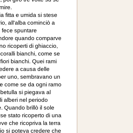
rmire.
 fitta e umida si stese
orio, all'alba cominciò a
e fece spuntare
lendore quando comparve
ano ricoperti di ghiaccio,
coralli bianchi, come se
i fiori bianchi. Quei rami
vedere a causa delle
 per uno, sembravano un
nte come se da ogni ramo
etulla si piegava al
gli alberi nel periodo
 Quando brillò il sole
sse stato ricoperto di una
eve che ricopriva la terra
io si poteva credere che