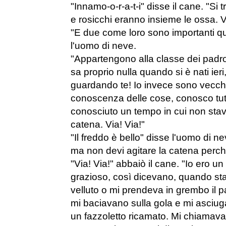
"Innamo-o-r-a-t-i" disse il cane. "Si 
e rosicchi eranno insieme le ossa. V
"E due come loro sono importanti q
l'uomo di neve.
"Appartengono alla classe dei padron
sa proprio nulla quando si è nati ier
guardando te! Io invece sono vecch
conoscenza delle cose, conosco tutti
conosciuto un tempo in cui non stavo
catena. Via! Via!"
"Il freddo è bello" disse l'uomo di n
ma non devi agitare la catena perché
"Via! Via!" abbaiò il cane. "Io ero un
grazioso, così dicevano, quando st
velluto o mi prendeva in grembo il 
mi baciavano sulla gola e mi asciu
un fazzoletto ricamato. Mi chiamava