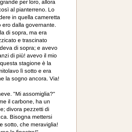
grande per loro, allora
osì al pianterreno. Lo
edere in quella cameretta
 ero dalla governante.
la di sopra, ma era
zicato e trascinato
deva di sopra; e avevo
nzi di più! avevo il mio
 questa stagione è la
tolavo lì sotto e era
me la sogno ancora. Via!
 neve. "Mi assomiglia?"
ome il carbone, ha un
e; divora pezzetti di
occa. Bisogna mettersi
he sotto, che meraviglia!