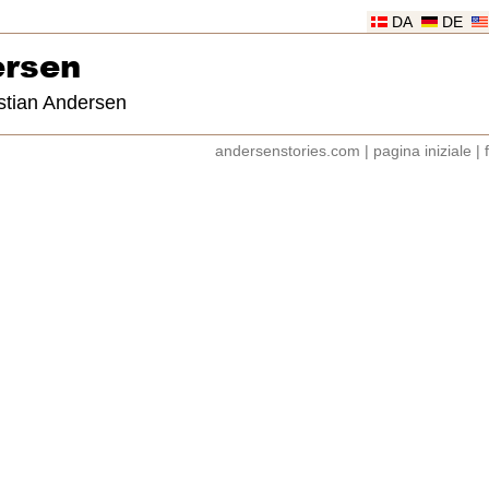
DA
DE
ersen
istian Andersen
andersenstories.com
|
pagina iniziale
|