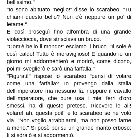
bellissimo."
"Io sono abituato meglio!" disse lo scarabeo. "Tu
chiami questo bello? Non c'è neppure un po' di
letame."
E così proseguì fino all'ombra di una grande
violacciocca, dove strisciava un bruco.
"Com'è bello il mondo!" esclamò il bruco. "Il sole è
così caldo! Tutto è meraviglioso! E quando io un
giorno mi addormenterò e morirò, come dicono,
poi mi sveglierò e sarò una farfalla."
"Figurati!" rispose lo scarabeo "pensi di volare
come una farfalla? Io provengo dalla stalla
dell'imperatore ma nessuno là, neppure il cavallo
dell'imperatore, che pure usa i miei ferri d'oro
smessi, ha di queste pretese. Ricevere le ali!
volare! ah, questa poi!" e lo scarabeo se ne volò
via. "Non voglio arrabbiarmi, ma non posso farne
a meno." Si posò poi su un grande manto erboso;
lì si sdraiò e si addormentò.