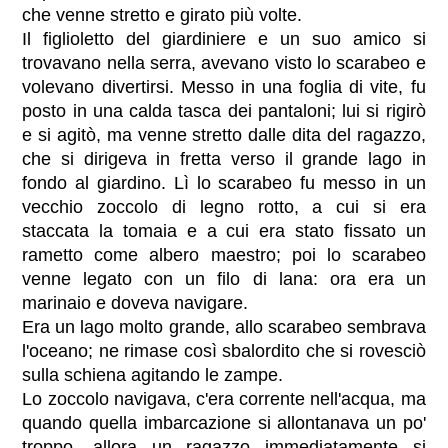
che venne stretto e girato più volte.
Il figlioletto del giardiniere e un suo amico si
trovavano nella serra, avevano visto lo scarabeo e
volevano divertirsi. Messo in una foglia di vite, fu
posto in una calda tasca dei pantaloni; lui si rigirò
e si agitò, ma venne stretto dalle dita del ragazzo,
che si dirigeva in fretta verso il grande lago in
fondo al giardino. Lì lo scarabeo fu messo in un
vecchio zoccolo di legno rotto, a cui si era
staccata la tomaia e a cui era stato fissato un
rametto come albero maestro; poi lo scarabeo
venne legato con un filo di lana: ora era un
marinaio e doveva navigare.
Era un lago molto grande, allo scarabeo sembrava
l'oceano; ne rimase così sbalordito che si rovesciò
sulla schiena agitando le zampe.
Lo zoccolo navigava, c'era corrente nell'acqua, ma
quando quella imbarcazione si allontanava un po'
troppo, allora un ragazzo immediatamente si