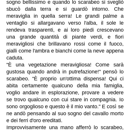
sogno bellissimo e quando lo scarabeo si svegliò
sbucò dalla terra e si guardò intorno. Che
meraviglia in quella serra! Le grandi palme a
ventaglio si allargavano verso l'alba, il sole le
rendeva trasparenti, e ai loro piedi crescevano
una grande quantità di piante verdi, e fiori
meravigliosi che brillavano rossi come il fuoco,
gialli come l'ambra e bianchi come la neve appena
caduta.
"È una vegetazione meravigliosa! Come sarà
gustosa quando andrà in putrefazione!" pensò lo
scarabeo. "È proprio un'ottima dispensa! Qui ci
abita certamente qualcuno della mia famiglia,
voglio andare in esplorazione, provare a vedere
se trovo qualcuno con cui stare in compagnia. Io
sono orgoglioso e questo è il mio vanto." E così se
ne andò pensando al suo sogno del cavallo morto
e dei ferri d'oro ereditati.
Improvvisamente una mano afferrò lo scarabeo,