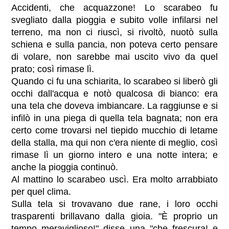
Accidenti, che acquazzone! Lo scarabeo fu
svegliato dalla pioggia e subito volle infilarsi nel
terreno, ma non ci riuscì, si rivoltò, nuotò sulla
schiena e sulla pancia, non poteva certo pensare
di volare, non sarebbe mai uscito vivo da quel
prato; così rimase lì.
Quando ci fu una schiarita, lo scarabeo si liberò gli
occhi dall'acqua e notò qualcosa di bianco: era
una tela che doveva imbiancare. La raggiunse e si
infilò in una piega di quella tela bagnata; non era
certo come trovarsi nel tiepido mucchio di letame
della stalla, ma qui non c'era niente di meglio, così
rimase lì un giorno intero e una notte intera; e
anche la pioggia continuò.
Al mattino lo scarabeo uscì. Era molto arrabbiato
per quel clima.
Sulla tela si trovavano due rane, i loro occhi
trasparenti brillavano dalla gioia. "È proprio un
tempo meraviglioso!" disse una "che frescura! e