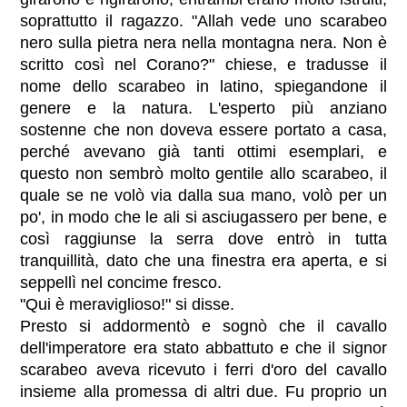
soprattutto il ragazzo. "Allah vede uno scarabeo
nero sulla pietra nera nella montagna nera. Non è
scritto così nel Corano?" chiese, e tradusse il
nome dello scarabeo in latino, spiegandone il
genere e la natura. L'esperto più anziano
sostenne che non doveva essere portato a casa,
perché avevano già tanti ottimi esemplari, e
questo non sembrò molto gentile allo scarabeo, il
quale se ne volò via dalla sua mano, volò per un
po', in modo che le ali si asciugassero per bene, e
così raggiunse la serra dove entrò in tutta
tranquillità, dato che una finestra era aperta, e si
seppellì nel concime fresco.
"Qui è meraviglioso!" si disse.
Presto si addormentò e sognò che il cavallo
dell'imperatore era stato abbattuto e che il signor
scarabeo aveva ricevuto i ferri d'oro del cavallo
insieme alla promessa di altri due. Fu proprio un