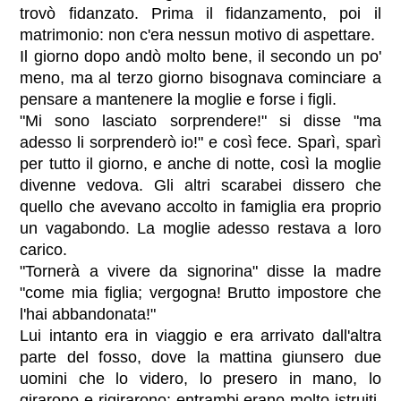
trovò fidanzato. Prima il fidanzamento, poi il
matrimonio: non c'era nessun motivo di aspettare.
Il giorno dopo andò molto bene, il secondo un po'
meno, ma al terzo giorno bisognava cominciare a
pensare a mantenere la moglie e forse i figli.
"Mi sono lasciato sorprendere!" si disse "ma
adesso li sorprenderò io!" e così fece. Sparì, sparì
per tutto il giorno, e anche di notte, così la moglie
divenne vedova. Gli altri scarabei dissero che
quello che avevano accolto in famiglia era proprio
un vagabondo. La moglie adesso restava a loro
carico.
"Tornerà a vivere da signorina" disse la madre
"come mia figlia; vergogna! Brutto impostore che
l'hai abbandonata!"
Lui intanto era in viaggio e era arrivato dall'altra
parte del fosso, dove la mattina giunsero due
uomini che lo videro, lo presero in mano, lo
girarono e rigirarono; entrambi erano molto istruiti,