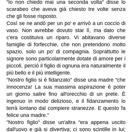
"Io non chiedo mai una seconda volta" disse lo
scarabeo che aveva già chiesto tre volte senza
che gli fosse risposto.
Così se ne andò per un po' e arrivò a un coccio di
vaso. Non avrebbe dovuto star lì, ma dato che
c'era costituiva un riparo. Vi abitavano diverse
famiglie di forfecchie, che non pretendono molto
spazio, solo un po' di compagnia. Soprattutto le
signore sono particolarmente dotate di amore per i
piccoli, perciò il figlio di ognuna era naturalmente il
più bello e il più intelligente.
"Nostro figlio si è fidanzato" disse una madre "che
innocenza! La sua massima aspirazione è poter
un giorno salire fino all'orecchio di un prete. È
ingenuo in modo delizioso, e il fidanzamento lo
terrà lontano dal compiere stranezze. E questo fa
felice una madre."
"Nostro figlio" disse un'altra "era appena uscito
dall'uovo e già si divertiva; ci sono scintille in lui;