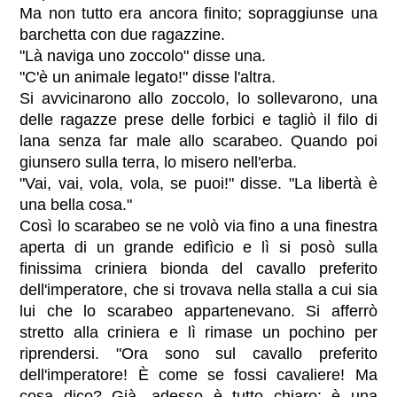
Ma non tutto era ancora finito; sopraggiunse una
barchetta con due ragazzine.
"Là naviga uno zoccolo" disse una.
"C'è un animale legato!" disse l'altra.
Si avvicinarono allo zoccolo, lo sollevarono, una
delle ragazze prese delle forbici e tagliò il filo di
lana senza far male allo scarabeo. Quando poi
giunsero sulla terra, lo misero nell'erba.
"Vai, vai, vola, vola, se puoi!" disse. "La libertà è
una bella cosa."
Così lo scarabeo se ne volò via fino a una finestra
aperta di un grande edifìcio e lì si posò sulla
finissima criniera bionda del cavallo preferito
dell'imperatore, che si trovava nella stalla a cui sia
lui che lo scarabeo appartenevano. Si afferrò
stretto alla criniera e lì rimase un pochino per
riprendersi. "Ora sono sul cavallo preferito
dell'imperatore! È come se fossi cavaliere! Ma
cosa dico? Già, adesso è tutto chiaro: è una