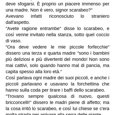
deve sfogarsi. È proprio un piacere immenso per
una madre. Non è vero, signor scarabeo?"
Avevano infatti riconosciuto lo straniero
dall'aspetto.
"Avete ragione entrambe" disse lo scarabeo, e
così venne invitato nella stanza, sotto quel coccio
di vaso.
"Ora deve vedere le mie piccole forfecchie"
dissero una terza e quarta madre "sono i bambini
più deliziosi e più divertenti del mondo! Non sono
mai cattivi, solo quando hanno mal di pancia, ma
capita spesso alla loro età."
Così parlava ogni madre dei suoi piccoli, e anche i
piccoli parlavano e usavano la forchettina che
hanno sulla coda per tirare i baffi dello scarabeo.
"Trovano sempre qualcosa di nuovo, questi
bricconcelli!" dissero le madri piene di affetto; ma
la cosa irritò lo scarabeo, e così lui chiese se c'era
molta strada per arrivare alla serra delle piante.