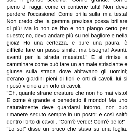
pieno di raggi, come ci contiene tutti! Non devo
perdere l'occasione! Come brilla sulla mia testa!
Non credo che la gemma preziosa possa brillare
di più! Ma io non ce l'ho e non piango certo per
questo; no, devo andare più su nel bagliore e nella
gioia! Ho una certezza, e pure una paura, è
diffìcile fare un passo simile, ma bisogna! Avanti,
avanti per la strada maestra!." E si rimise a
camminare come può fare un animale strisciante e
giunse sulla strada dove abitavano gli uomini;
c'erano giardini pieni di fiori e orti di cavoli, lui si
riposò vicino a un orto di cavoli.
"Oh, quante strane creature che non ho mai visto!
E come è grande e benedetto il mondo! Ma uno
naturalmente deve guardarsi intorno, non può
rimanere seduto sempre in un posto" e così saltò
dentro l'orto di cavoli. "Com'è verde! Com'è bello!"
"Lo so!" disse un bruco che stava su una foglia.