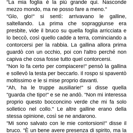
"La mia foglia è la più grande qui. Nasconde
mezzo mondo, ma ne posso fare a meno."
"Glo, glo!" si sentì: arrivavano le galline,
saltellando. La prima che sopraggiunse era
presbite, vide il bruco su quella foglia arricciata e
lo beccò, così quello cadde a terra, cominciando a
contorcersi per la rabbia. La gallina allora prima
guardò con un occhio, poi con l'altro perché non
capiva che cosa fosse tutto quel contorcersi.
"Non lo fa certo per compiacere!" pensò la gallina
e sollevò la testa per beccarlo. Il rospo si spaventò
moltissimo e le si mise proprio davanti.
"Ah, ha le truppe ausiliarie!" si disse quella
"guarda che tipo!" e se ne andò. "Non mi interessa
proprio questo bocconcino verde che mi fa solo
solletico nel collo." Le altre galline erano della
stessa opinione, così se ne andarono.
"Mi sono salvato con le mie contorsioni!" disse il
bruco. "È un bene avere presenza di spirito, ma la