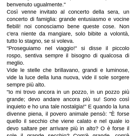
benvenuto ugualmente."
Così venne invitato al concerto della sera, un
concerto di famiglia: grande entusiasmo e vocine
flebili! noi conosciamo bene queste cose. Non
c'era niente da mangiare, solo bibite a volontà,
tutto lo stagno, se si voleva.
"Proseguiamo nel viaggio!" si disse il piccolo
rospo, sentiva sempre il bisogno di qualcosa di
meglio.
Vide le stelle che brillavano, grandi e luminose,
vide la luce della luna nuova, vide il sole sorgere
sempre più alto.
"Io mi trovo ancora in un pozzo, in un pozzo più
grande; devo andare ancora più su! Sono così
inquieto e ho una tale nostalgia!" E quando la luna
divenne piena, il povero animale pensò: "È forse
quello il secchio che viene calato e nel quale io
devo saltare per arrivare più in alto? O è forse il
sole il grande secchio? Com'è grande, com'è