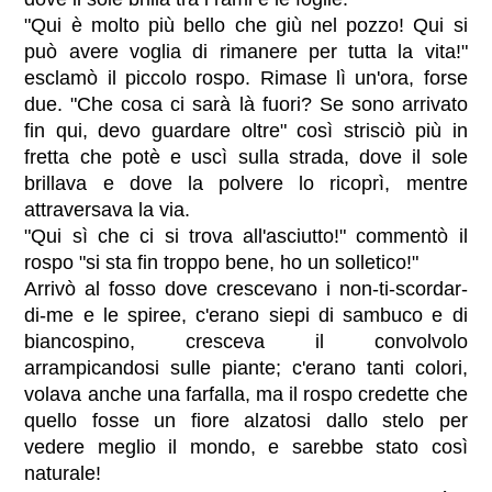
"Qui è molto più bello che giù nel pozzo! Qui si
può avere voglia di rimanere per tutta la vita!"
esclamò il piccolo rospo. Rimase lì un'ora, forse
due. "Che cosa ci sarà là fuori? Se sono arrivato
fin qui, devo guardare oltre" così strisciò più in
fretta che potè e uscì sulla strada, dove il sole
brillava e dove la polvere lo ricoprì, mentre
attraversava la via.
"Qui sì che ci si trova all'asciutto!" commentò il
rospo "si sta fin troppo bene, ho un solletico!"
Arrivò al fosso dove crescevano i non-ti-scordar-
di-me e le spiree, c'erano siepi di sambuco e di
biancospino, cresceva il convolvolo
arrampicandosi sulle piante; c'erano tanti colori,
volava anche una farfalla, ma il rospo credette che
quello fosse un fiore alzatosi dallo stelo per
vedere meglio il mondo, e sarebbe stato così
naturale!