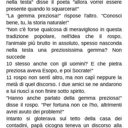
nella testa" disse il poeta "allora vorrei essere
presente quando lo squarcerai!"
"La gemma preziosa!" rispose l'altro. "Conosci
bene, tu, la storia naturale!"
"Non c'è forse qualcosa di meraviglioso in questa
tradizione popolare, nell'idea che il rospo,
l'animale più brutto in assoluto, spesso nasconda
nella testa una preziosissima gemma? Non
succede
10 stesso anche con gli uomini? E che pietra
preziosa aveva Esopo, e poi Socrate!"
11 rospo non sentì altro, ma non capì neppure la
metà di quel discorso. I due amici se ne andarono
e lui riuscì a non finire sotto spirito.
"Hanno anche parlato della gemma preziosa!"
disse il rospo. "Per fortuna non ce l'ho, altrimenti
avrei avuto dei problemi!"
Intanto si gloterava sul tetto della casa dei
contadini, papà cicogna teneva un discorso alla