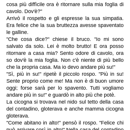
cosa più diffìcile ora è ritornare sulla mia foglia di
cavolo. Dov'è?"
Arrivò il rospetto e gli espresse la sua simpatia.
Era felice che la sua bruttezza avesse spaventato
le galline.
"Che cosa dice?" chiese il bruco. "Io mi sono
salvato da solo. Lei è molto brutto! E ora posso
ritornare a casa mia? Sento odore di cavolo, ora
so dov'è la mia foglia. Non c'è niente di più bello
che la propria casa. Ma io devo andare più su!"
"Sì, più in su!" ripetè il piccolo rospo. "Più in su!
Sente proprio come me! Ma non è di buon umore
oggi; forse sarà per lo spavento. Tutti vogliamo
andare più in su!" e guardò in alto più che potè.
La cicogna si trovava nel nido sul tetto della casa
del contadino, gloterava e anche mamma cicogna
gloterava.
"Come abitano in alto!" pensò il rospo. "Felice chi
può arrivare così in alto!" Nella casa del contadino