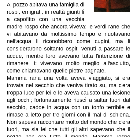
Al pozzo abitava una famiglia di
rospi, emigrati, in realtà giunti lì
a capofitto con una vecchia
madre rospo che ancora viveva; le verdi rane che
vi abitavano da moltissimo tempo e nuotavano
nell'acqua li riconobbero come cugini, ma li
considerarono soltanto ospiti venuti a passare le
acque, mentre loro avevano tutta l'intenzione di
rimanere lì: vivevano molto meglio all'asciutto,
come chiamavano quelle pietre bagnate.
Mamma rana una volta aveva viaggiato, si era
trovata nel secchio che veniva tirato su, ma c'era
troppa luce per lei e le aveva causato una lesione
agli occhi; fortunatamente riuscì a saltar fuori dal
secchio, cadde in acqua con un tonfo terribile e
rimase a letto per tre giorni con il mal di schiena.
Non sapeva raccontare molto del mondo che c'era
fuori, ma sia lei che tutti gli altri sapevano che il
pozzo non era tutto il mondo. Mamma rospo