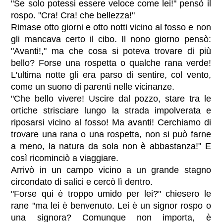
"Se solo potessi essere veloce come lei!" pensò il
rospo. "Cra! Cra! che bellezza!"
Rimase otto giorni e otto notti vicino al fosso e non
gli mancava certo il cibo. Il nono giorno pensò:
"Avanti!," ma che cosa si poteva trovare di più
bello? Forse una rospetta o qualche rana verde!
L'ultima notte gli era parso di sentire, col vento,
come un suono di parenti nelle vicinanze.
"Che bello vivere! Uscire dal pozzo, stare tra le
ortiche strisciare lungo la strada impolverata e
riposarsi vicino al fosso! Ma avanti! Cerchiamo di
trovare una rana o una rospetta, non si può farne
a meno, la natura da sola non è abbastanza!" E
così ricominciò a viaggiare.
Arrivò in un campo vicino a un grande stagno
circondato di salici e cercò lì dentro.
"Forse qui è troppo umido per lei?" chiesero le
rane "ma lei è benvenuto. Lei è un signor rospo o
una signora? Comunque non importa, è