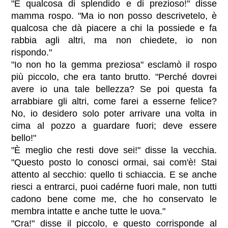
"È qualcosa di splendido e di prezioso!" disse
mamma rospo. "Ma io non posso descrivetelo, è
qualcosa che dà piacere a chi la possiede e fa
rabbia agli altri, ma non chiedete, io non
rispondo."
"Io non ho la gemma preziosa" esclamò il rospo
più piccolo, che era tanto brutto. "Perché dovrei
avere io una tale bellezza? Se poi questa fa
arrabbiare gli altri, come farei a esserne felice?
No, io desidero solo poter arrivare una volta in
cima al pozzo a guardare fuori; deve essere
bello!"
"È meglio che resti dove sei!" disse la vecchia.
"Questo posto lo conosci ormai, sai com'è! Stai
attento al secchio: quello ti schiaccia. E se anche
riesci a entrarci, puoi cadérne fuori male, non tutti
cadono bene come me, che ho conservato le
membra intatte e anche tutte le uova."
"Cra!" disse il piccolo, e questo corrisponde al