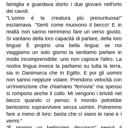
famiglia e guardava storto i due giovani nell'orto
dei cavoli.
"L'uomo è la creatura più presuntuosa!"
esclamava. "Senti come muovono il becco! E in
realtà non sanno nemmeno fare un verso giusto.
Si vantano della loro capacità di parlare, della loro
lingua! È proprio una bella lingua: se noi
viaggiamo un solo giorno la sentiamo parlare in
modo incomprensibile: uno non capisce l'altro. La
nostra lingua invece la parliamo su tutta la terra,
sia in Danimarca che in Egitto. E poi gli uomini
non sanno neppure volare. Prendono velocità con
un'invenzione che chiamano "ferrovia" ma spesso
si rompono anche il collo. Mi vengono i brividi nel
becco quando ci penso; il mondo potrebbe
benissimo sopravvivere senza uomini. Potremmo
fare a meno di loro: basta che ci siano le rane e i
vermi."
"È proprio un bellissimo discorso!" pensò il