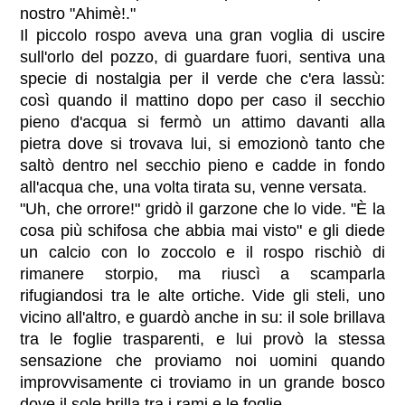
nostro "Ahimè!."
Il piccolo rospo aveva una gran voglia di uscire
sull'orlo del pozzo, di guardare fuori, sentiva una
specie di nostalgia per il verde che c'era lassù:
così quando il mattino dopo per caso il secchio
pieno d'acqua si fermò un attimo davanti alla
pietra dove si trovava lui, si emozionò tanto che
saltò dentro nel secchio pieno e cadde in fondo
all'acqua che, una volta tirata su, venne versata.
"Uh, che orrore!" gridò il garzone che lo vide. "È la
cosa più schifosa che abbia mai visto" e gli diede
un calcio con lo zoccolo e il rospo rischiò di
rimanere storpio, ma riuscì a scamparla
rifugiandosi tra le alte ortiche. Vide gli steli, uno
vicino all'altro, e guardò anche in su: il sole brillava
tra le foglie trasparenti, e lui provò la stessa
sensazione che proviamo noi uomini quando
improvvisamente ci troviamo in un grande bosco
dove il sole brilla tra i rami e le foglie.