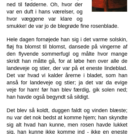
ned til fødderne. Oh, hvor der
var en duft i hans værelser, og
hvor væggene var klare og
smukke! de var jo de blegrøde fine rosenblade.
Hele dagen fornøjede han sig i det varme solskin,
fløj fra blomst til blomst, dansede på vingerne af
den flyvende sommerfugl og målte hvor mange
skridt han måtte gå, for at løbe hen over alle de
landeveje og stier, der var på et eneste lindeblad.
Det var hvad vi kalder årerne i bladet, som han
anså for landeveje og stier; ja det var da evige
veje for ham! før han blev færdig, gik solen ned;
han havde også begyndt så sildigt.
Det blev så koldt, duggen faldt og vinden blæste;
nu var det nok bedst at komme hjem; han skyndte
sig alt hvad han kunne, men rosen havde lukket
sig, han kunne ikke komme ind - ikke en eneste