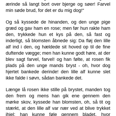
ærinde så langt bort over bjerge og søer! Farvel
min søde brud, for det er du mig dog!"
Og så kyssede de hinanden, og den unge pige
græd og gav ham en rose; men før hun rakte ham
den, trykkede hun et kys på den, så fast og
inderligt, så blomsten åbnede sig: Da fløj den lille
alf ind i den, og hældede sit hoved op til de fine
duftende vægge; men han kunne godt høre, at der
blev sagt farvel, farvel! og han følte, at rosen fik
plads på den unge mands bryst - oh, hvor dog
hjertet bankede derinde! den lille alf kunne slet
ikke falde i søvn, sådan bankede det.
Længe lå rosen ikke stille på brystet, manden tog
den frem og mens han gik ene gennem den
mørke skov, kyssede han blomsten, oh, så tit og
stærkt, at den lille alf var nær ved at blive trykket
ihjel; han kunne føle gennem bladet, hvor