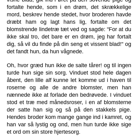
fortalte hende, som i en drøm, det skrækkelige
mord, beskrev hende stedet, hvor broderen havde
dræbt ham og lagt hans lig, fortalte om det
blomstrende lindetræ tæt ved og sagde: "For at du
ikke skal tro, det bare er en drøm, jeg har fortalt
dig, så vil du finde på din seng et vissent blad!" og
det fandt hun, da hun vågnede.
Oh, hvor græd hun ikke de salte tårer! og til ingen
turde hun sige sin sorg. Vinduet stod hele dagen
åbent, den lille alf kunne let komme ud i haven til
roserne og alle de andre blomster, men han
nænnede ikke at forlade den bedrøvede. I vinduet
stod et træ med månedsroser, i en af blomsterne
der satte han sig og så på den stakkels pige.
Hendes broder kom mange gange ind i kamret, og
han var så lystig og ond, men hun turde ikke sige
et ord om sin store hjertesorg.