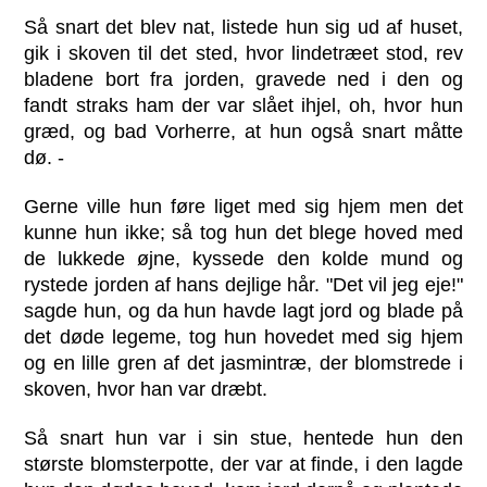
Så snart det blev nat, listede hun sig ud af huset,
gik i skoven til det sted, hvor lindetræet stod, rev
bladene bort fra jorden, gravede ned i den og
fandt straks ham der var slået ihjel, oh, hvor hun
græd, og bad Vorherre, at hun også snart måtte
dø. -
Gerne ville hun føre liget med sig hjem men det
kunne hun ikke; så tog hun det blege hoved med
de lukkede øjne, kyssede den kolde mund og
rystede jorden af hans dejlige hår. "Det vil jeg eje!"
sagde hun, og da hun havde lagt jord og blade på
det døde legeme, tog hun hovedet med sig hjem
og en lille gren af det jasmintræ, der blomstrede i
skoven, hvor han var dræbt.
Så snart hun var i sin stue, hentede hun den
største blomsterpotte, der var at finde, i den lagde