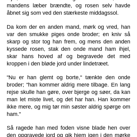
mandens læber brændte, og rosen selv havde
åbnet sig som ved den stærkeste middagssol.
Da kom der en anden mand, mørk og vred, han
var den smukke piges onde broder; en kniv så
skarp og stor tog han frem, og mens den anden
kyssede rosen, stak den onde mand ham ihjel,
skar hans hoved af og begravede det med
kroppen i den bløde jord under lindetræet.
"Nu er han glemt og borte," tænkte den onde
broder; "han kommer aldrig mere tilbage. En lang
rejse skulle han gøre, over bjerge og søer, da kan
man let miste livet, og det har han. Han kommer
ikke mere, og mig tør min søster aldrig spørge om
ham."
Så ragede han med foden visne blade hen over
den opgravede jord og gik hjem igen i den mørke