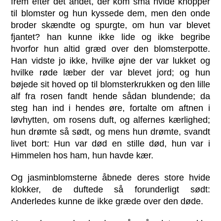
frem efter det andet, der kom små hvide knopper
til blomster og hun kyssede dem, men den onde
broder skændte og spurgte, om hun var blevet
fjantet? han kunne ikke lide og ikke begribe
hvorfor hun altid græd over den blomsterpotte.
Han vidste jo ikke, hvilke øjne der var lukket og
hvilke røde læber der var blevet jord; og hun
bøjede sit hoved op til blomsterkrukken og den lille
alf fra rosen fandt hende sådan blundende; da
steg han ind i hendes øre, fortalte om aftnen i
løvhytten, om rosens duft, og alfernes kærlighed;
hun drømte så sødt, og mens hun drømte, svandt
livet bort: Hun var død en stille død, hun var i
Himmelen hos ham, hun havde kær.
Og jasminblomsterne åbnede deres store hvide
klokker, de duftede så forunderligt sødt:
Anderledes kunne de ikke græde over den døde.