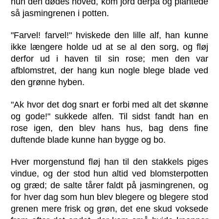
hun den dødes hoved, kom jord derpå og plantede
så jasmingrenen i potten.
"Farvel! farvel!" hviskede den lille alf, han kunne
ikke længere holde ud at se al den sorg, og fløj
derfor ud i haven til sin rose; men den var
afblomstret, der hang kun nogle blege blade ved
den grønne hyben.
"Ak hvor det dog snart er forbi med alt det skønne
og gode!" sukkede alfen. Til sidst fandt han en
rose igen, den blev hans hus, bag dens fine
duftende blade kunne han bygge og bo.
Hver morgenstund fløj han til den stakkels piges
vindue, og der stod hun altid ved blomsterpotten
og græd; de salte tårer faldt på jasmingrenen, og
for hver dag som hun blev blegere og blegere stod
grenen mere frisk og grøn, det ene skud voksede