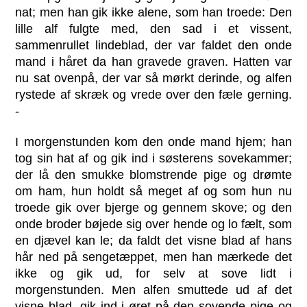
nat; men han gik ikke alene, som han troede: Den
lille alf fulgte med, den sad i et vissent,
sammenrullet lindeblad, der var faldet den onde
mand i håret da han gravede graven. Hatten var
nu sat ovenpå, der var så mørkt derinde, og alfen
rystede af skræk og vrede over den fæle gerning.
-
I morgenstunden kom den onde mand hjem; han
tog sin hat af og gik ind i søsterens sovekammer;
der lå den smukke blomstrende pige og drømte
om ham, hun holdt så meget af og som hun nu
troede gik over bjerge og gennem skove; og den
onde broder bøjede sig over hende og lo fælt, som
en djævel kan le; da faldt det visne blad af hans
hår ned på sengetæppet, men han mærkede det
ikke og gik ud, for selv at sove lidt i
morgenstunden. Men alfen smuttede ud af det
visne blad, gik ind i øret på den sovende pige og