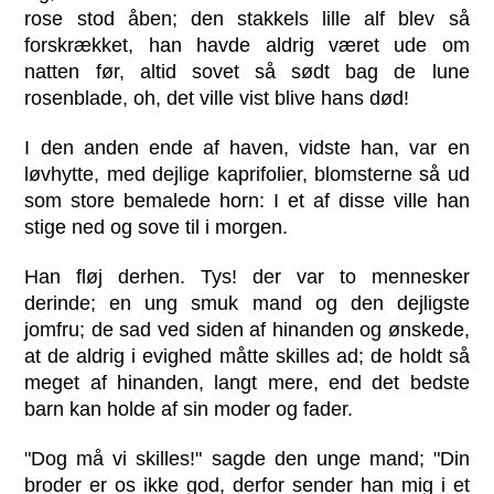
rose stod åben; den stakkels lille alf blev så
forskrækket, han havde aldrig været ude om
natten før, altid sovet så sødt bag de lune
rosenblade, oh, det ville vist blive hans død!
I den anden ende af haven, vidste han, var en
løvhytte, med dejlige kaprifolier, blomsterne så ud
som store bemalede horn: I et af disse ville han
stige ned og sove til i morgen.
Han fløj derhen. Tys! der var to mennesker
derinde; en ung smuk mand og den dejligste
jomfru; de sad ved siden af hinanden og ønskede,
at de aldrig i evighed måtte skilles ad; de holdt så
meget af hinanden, langt mere, end det bedste
barn kan holde af sin moder og fader.
"Dog må vi skilles!" sagde den unge mand; "Din
broder er os ikke god, derfor sender han mig i et