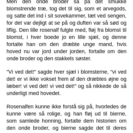
Men den onde broder så på det smukke
blomstrende træ, tog det til sig, som et arvegods,
og satte det ind i sit sovekammer, tæt ved sengen,
for det var dejligt at se på og duften var så sød og
liflig. Den lille rosenalf fulgte med, fløj fra blomst til
blomst, i hver boede jo en lille sjæl, og denne
fortalte han om den dræbte unge mand, hvis
hoved nu var jord under jorden, fortalte om den
onde broder og den stakkels søster.
"Vi ved det!" sagde hver sjæl i blomsterne, "vi ved
det! er vi ikke vokset frem af den dræbtes øjne og
læber! vi ved det! vi ved det!" og så nikkede de så
underligt med hovedet.
Rosenalfen kunne ikke forstå sig på, hvorledes de
kunne være så rolige, og han fløj ud til bierne,
som samlede honning, fortalte dem historien om
den onde broder, og bierne sagde det til deres