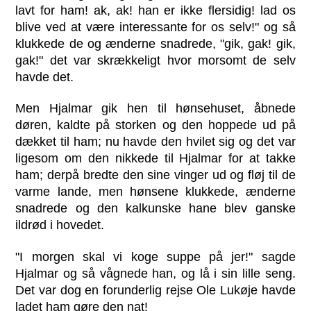
lavt for ham! ak, ak! han er ikke flersidig! lad os
blive ved at være interessante for os selv!" og så
klukkede de og ænderne snadrede, "gik, gak! gik,
gak!" det var skrækkeligt hvor morsomt de selv
havde det.
Men Hjalmar gik hen til hønsehuset, åbnede
døren, kaldte på storken og den hoppede ud på
dækket til ham; nu havde den hvilet sig og det var
ligesom om den nikkede til Hjalmar for at takke
ham; derpå bredte den sine vinger ud og fløj til de
varme lande, men hønsene klukkede, ænderne
snadrede og den kalkunske hane blev ganske
ildrød i hovedet.
"I morgen skal vi koge suppe på jer!" sagde
Hjalmar og så vågnede han, og lå i sin lille seng.
Det var dog en forunderlig rejse Ole Lukøje havde
ladet ham gøre den nat!