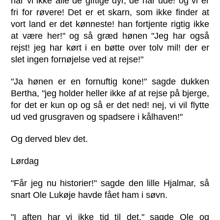
har vi ikke alle de giftige dyr, de har ude! og vi er
fri for røvere! Det er et skarn, som ikke finder at
vort land er det kønneste! han fortjente rigtig ikke
at være her!" og så græd hønen "Jeg har også
rejst! jeg har kørt i en bøtte over tolv mil! der er
slet ingen fornøjelse ved at rejse!"
"Ja hønen er en fornuftig kone!" sagde dukken
Bertha, "jeg holder heller ikke af at rejse på bjerge,
for det er kun op og så er det ned! nej, vi vil flytte
ud ved grusgraven og spadsere i kålhaven!"
Og derved blev det.
Lørdag
"Får jeg nu historier!" sagde den lille Hjalmar, så
snart Ole Lukøje havde fået ham i søvn.
"I aften har vi ikke tid til det," sagde Ole og