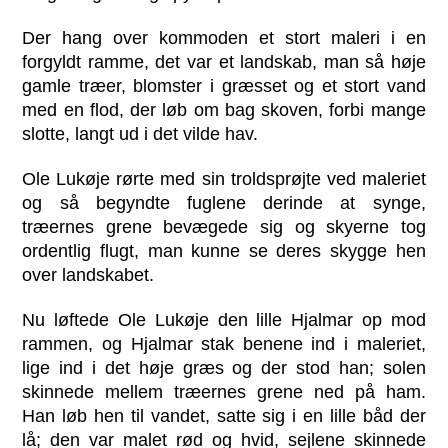
Der hang over kommoden et stort maleri i en
forgyldt ramme, det var et landskab, man så høje
gamle træer, blomster i græsset og et stort vand
med en flod, der løb om bag skoven, forbi mange
slotte, langt ud i det vilde hav.
Ole Lukøje rørte med sin troldsprøjte ved maleriet
og så begyndte fuglene derinde at synge,
træernes grene bevægede sig og skyerne tog
ordentlig flugt, man kunne se deres skygge hen
over landskabet.
Nu løftede Ole Lukøje den lille Hjalmar op mod
rammen, og Hjalmar stak benene ind i maleriet,
lige ind i det høje græs og der stod han; solen
skinnede mellem træernes grene ned på ham.
Han løb hen til vandet, satte sig i en lille båd der
lå; den var malet rød og hvid, sejlene skinnede