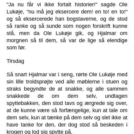
"Ja nu får vi ikke fortalt historier!" sagde Ole
Lukøje, "nu må jeg eksercere dem! en to! en to!"
og så eksercerede han bogstaverne, og de stod
så ranke og så sunde som nogen forskrift kunne
stå, men da Ole Lukøje gik, og Hjalmar om
morgnen så til dem, så var de lige så elendige
som før.
Tirsdag
Så snart Hjalmar var i seng, rørte Ole Lukøje med
sin lille troldsprøjte ved alle møblerne i stuen og
straks begyndte de at snakke, og alle sammen
snakkede de om dem selv, undtagen
spyttebakken, den stod tavs og ærgrede sig over,
at de kunne være så forfængelige, kun at tale om
dem selv, kun at tænke på dem selv og slet ikke at
have tanke for den, der dog stod så beskeden i
krogen og lod sig spytte på.