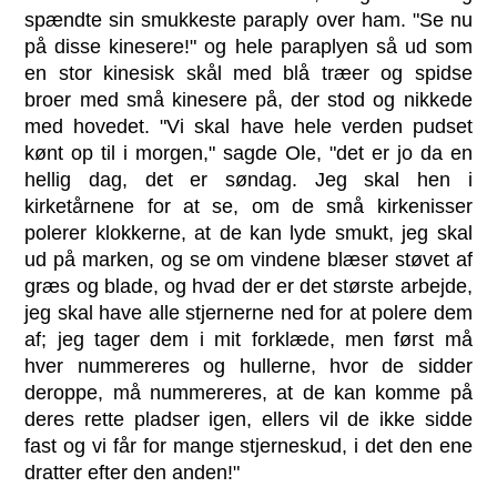
spændte sin smukkeste paraply over ham. "Se nu
på disse kinesere!" og hele paraplyen så ud som
en stor kinesisk skål med blå træer og spidse
broer med små kinesere på, der stod og nikkede
med hovedet. "Vi skal have hele verden pudset
kønt op til i morgen," sagde Ole, "det er jo da en
hellig dag, det er søndag. Jeg skal hen i
kirketårnene for at se, om de små kirkenisser
polerer klokkerne, at de kan lyde smukt, jeg skal
ud på marken, og se om vindene blæser støvet af
græs og blade, og hvad der er det største arbejde,
jeg skal have alle stjernerne ned for at polere dem
af; jeg tager dem i mit forklæde, men først må
hver nummereres og hullerne, hvor de sidder
deroppe, må nummereres, at de kan komme på
deres rette pladser igen, ellers vil de ikke sidde
fast og vi får for mange stjerneskud, i det den ene
dratter efter den anden!"