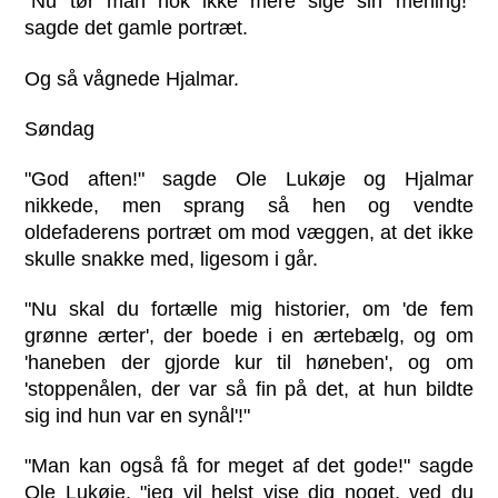
"Nu tør man nok ikke mere sige sin mening!"
sagde det gamle portræt.
Og så vågnede Hjalmar.
Søndag
"God aften!" sagde Ole Lukøje og Hjalmar
nikkede, men sprang så hen og vendte
oldefaderens portræt om mod væggen, at det ikke
skulle snakke med, ligesom i går.
"Nu skal du fortælle mig historier, om 'de fem
grønne ærter', der boede i en ærtebælg, og om
'haneben der gjorde kur til høneben', og om
'stoppenålen, der var så fin på det, at hun bildte
sig ind hun var en synål'!"
"Man kan også få for meget af det gode!" sagde
Ole Lukøje, "jeg vil helst vise dig noget, ved du