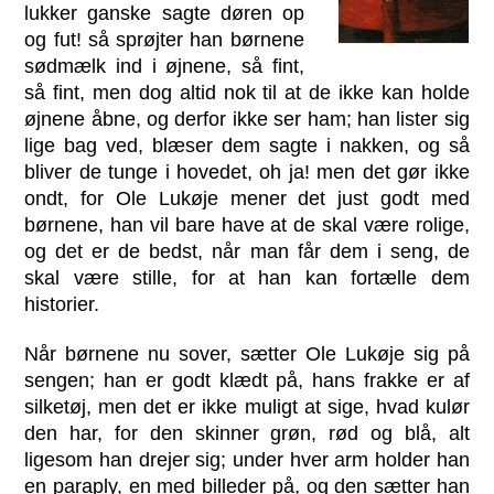
lukker ganske sagte døren op
og fut! så sprøjter han børnene
sødmælk ind i øjnene, så fint,
så fint, men dog altid nok til at de ikke kan holde
øjnene åbne, og derfor ikke ser ham; han lister sig
lige bag ved, blæser dem sagte i nakken, og så
bliver de tunge i hovedet, oh ja! men det gør ikke
ondt, for Ole Lukøje mener det just godt med
børnene, han vil bare have at de skal være rolige,
og det er de bedst, når man får dem i seng, de
skal være stille, for at han kan fortælle dem
historier.
Når børnene nu sover, sætter Ole Lukøje sig på
sengen; han er godt klædt på, hans frakke er af
silketøj, men det er ikke muligt at sige, hvad kulør
den har, for den skinner grøn, rød og blå, alt
ligesom han drejer sig; under hver arm holder han
en paraply, en med billeder på, og den sætter han