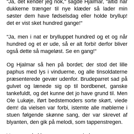
"Ja, det kender jeg nok," sagde Hjalmar, "altid når
dukkerne trænger til nye klæder så lader min
søster dem have fødselsdag eller holde bryllup!
det er vist sket hundred gange!"
"Ja, men i nat er brylluppet hundred og et og når
hundred og et er ude, så er alt forbi! derfor bliver
også dette så mageløst. Se en gang!"
Og Hjalmar så hen på bordet; der stod det lille
paphus med lys i vinduerne, og alle tinsoldaterne
præsenterede gevær udenfor. Brudeparret sad på
gulvet og lænede sig op til bordbenet, ganske
tankefuldt, og det kunne det jo have grund til. Men
Ole Lukøje, iført bedstemoders sorte skørt, viede
dem! da vielsen var forbi, istemte alle møblerne i
stuen følgende skønne sang, der var skrevet af
blyanten, den gik på melodi, som tappenstregen.