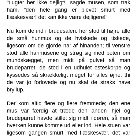
"Lugter her ikke dejligt!" sagde musen, som trak
ham, "den hele gang er blevet smurt med
flæskesvær! det kan ikke være dejligere!"
Nu kom de ind i brudesalen; her stod til højre alle
de små hunmus og de hviskede og tiskede,
ligesom om de gjorde nar af hinanden; til venstre
stod alle hanmusene og strøg sig med poten om
mundskægget, men midt på gulvet så man
brudeparret, de stod i en udhulet osteskorpe og
kyssedes så skrækkeligt meget for alles øjne, thi
de var jo forlovede og nu skal de straks have
bryllup.
Der kom altid flere og flere fremmede; den ene
mus var færdig at træde den anden ihjel og
brudeparret havde stillet sig midt i døren, så man
hverken kunne komme ud eller ind. Hele stuen var
ligesom gangen smurt med flæskesvær, det var