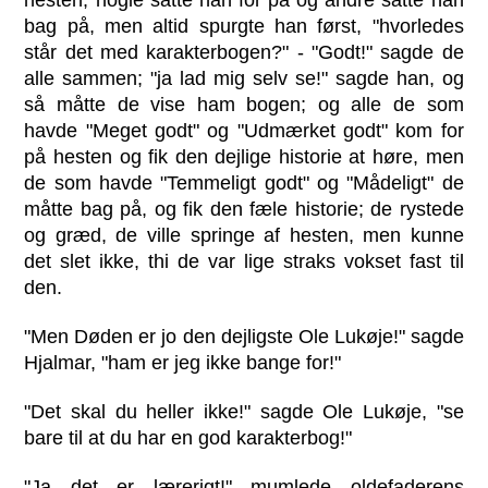
hesten, nogle satte han for på og andre satte han
bag på, men altid spurgte han først, "hvorledes
står det med karakterbogen?" - "Godt!" sagde de
alle sammen; "ja lad mig selv se!" sagde han, og
så måtte de vise ham bogen; og alle de som
havde "Meget godt" og "Udmærket godt" kom for
på hesten og fik den dejlige historie at høre, men
de som havde "Temmeligt godt" og "Mådeligt" de
måtte bag på, og fik den fæle historie; de rystede
og græd, de ville springe af hesten, men kunne
det slet ikke, thi de var lige straks vokset fast til
den.
"Men Døden er jo den dejligste Ole Lukøje!" sagde
Hjalmar, "ham er jeg ikke bange for!"
"Det skal du heller ikke!" sagde Ole Lukøje, "se
bare til at du har en god karakterbog!"
"Ja det er lærerigt!" mumlede oldefaderens