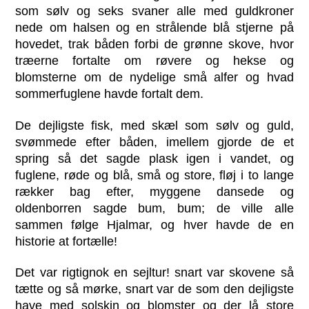
som sølv og seks svaner alle med guldkroner
nede om halsen og en strålende blå stjerne på
hovedet, trak båden forbi de grønne skove, hvor
træerne fortalte om røvere og hekse og
blomsterne om de nydelige små alfer og hvad
sommerfuglene havde fortalt dem.
De dejligste fisk, med skæl som sølv og guld,
svømmede efter båden, imellem gjorde de et
spring så det sagde plask igen i vandet, og
fuglene, røde og blå, små og store, fløj i to lange
rækker bag efter, myggene dansede og
oldenborren sagde bum, bum; de ville alle
sammen følge Hjalmar, og hver havde de en
historie at fortælle!
Det var rigtignok en sejltur! snart var skovene så
tætte og så mørke, snart var de som den dejligste
have med solskin og blomster og der lå store