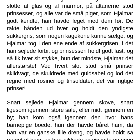
slotte af glas og af marmor; på altanerne stod
prinsesser, og alle var de små piger, som Hjalmar
godt kendte, han havde leget med dem før. De
rakte hånden ud hver og holdt den yndigste
sukkergris, som nogen kagekone kunne sælge, og
Hjalmar tog i den ene ende af sukkergrisen, i det
han sejlede forbi, og prinsessen holdt godt fast, og
så fik hver sit stykke, hun det mindste, Hjalmar det
allerstørste! Ved hvert slot stod små prinser
skildvagt, de skuldrede med guldsabel og lod det
regne med rosiner og tinsoldater; det var rigtige
prinser!
Snart sejlede Hjalmar gennem skove, snart
ligesom igennem store sale, eller midt igennem en
by; han kom også igennem den hvor hans
barnepige boede, hun der havde båret ham, da
han var en ganske lille dreng, og havde holdt så
meget af ham, og hun nikkede og vinkede og sang