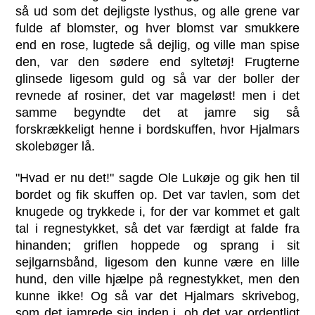
så ud som det dejligste lysthus, og alle grene var
fulde af blomster, og hver blomst var smukkere
end en rose, lugtede så dejlig, og ville man spise
den, var den sødere end syltetøj! Frugterne
glinsede ligesom guld og så var der boller der
revnede af rosiner, det var mageløst! men i det
samme begyndte det at jamre sig så
forskrækkeligt henne i bordskuffen, hvor Hjalmars
skolebøger lå.
"Hvad er nu det!" sagde Ole Lukøje og gik hen til
bordet og fik skuffen op. Det var tavlen, som det
knugede og trykkede i, for der var kommet et galt
tal i regnestykket, så det var færdigt at falde fra
hinanden; griflen hoppede og sprang i sit
sejlgarnsbånd, ligesom den kunne være en lille
hund, den ville hjælpe på regnestykket, men den
kunne ikke! Og så var det Hjalmars skrivebog,
som det jamrede sig inden i, oh det var ordentligt