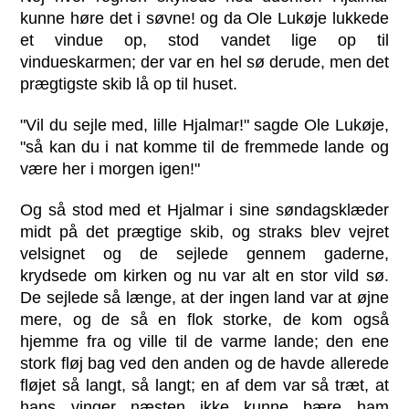
kunne høre det i søvne! og da Ole Lukøje lukkede
et vindue op, stod vandet lige op til
vindueskarmen; der var en hel sø derude, men det
prægtigste skib lå op til huset.
"Vil du sejle med, lille Hjalmar!" sagde Ole Lukøje,
"så kan du i nat komme til de fremmede lande og
være her i morgen igen!"
Og så stod med et Hjalmar i sine søndagsklæder
midt på det prægtige skib, og straks blev vejret
velsignet og de sejlede gennem gaderne,
krydsede om kirken og nu var alt en stor vild sø.
De sejlede så længe, at der ingen land var at øjne
mere, og de så en flok storke, de kom også
hjemme fra og ville til de varme lande; den ene
stork fløj bag ved den anden og de havde allerede
fløjet så langt, så langt; en af dem var så træt, at
hans vinger næsten ikke kunne bære ham