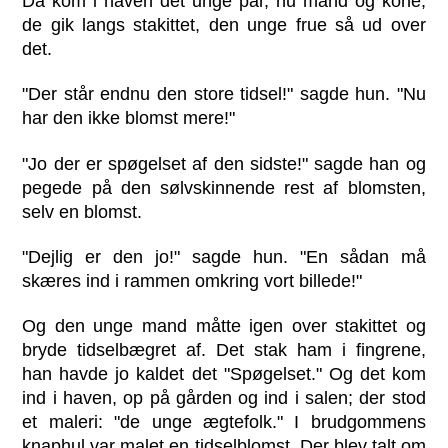
Da kom i haven det unge par, nu mand og kone;
de gik langs stakittet, den unge frue så ud over
det.
"Der står endnu den store tidsel!" sagde hun. "Nu
har den ikke blomst mere!"
"Jo der er spøgelset af den sidste!" sagde han og
pegede på den sølvskinnende rest af blomsten,
selv en blomst.
"Dejlig er den jo!" sagde hun. "En sådan må
skæres ind i rammen omkring vort billede!"
Og den unge mand måtte igen over stakittet og
bryde tidselbægret af. Det stak ham i fingrene,
han havde jo kaldet det "Spøgelset." Og det kom
ind i haven, op på gården og ind i salen; der stod
et maleri: "de unge ægtefolk." I brudgommens
knaphul var malet en tidselblomst. Der blev talt om