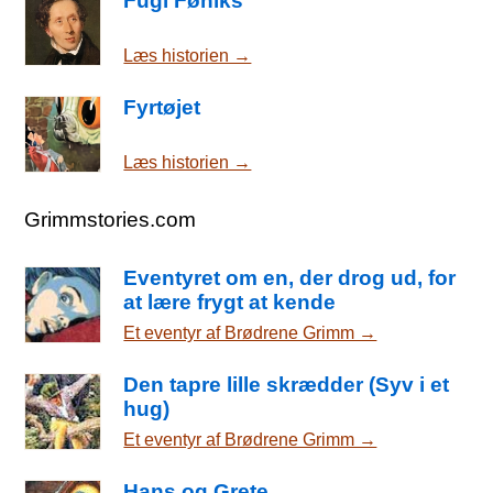
Fugl Føniks
Læs historien →
Fyrtøjet
Læs historien →
Grimmstories.com
Eventyret om en, der drog ud, for
at lære frygt at kende
Et eventyr af Brødrene Grimm →
Den tapre lille skrædder (Syv i et
hug)
Et eventyr af Brødrene Grimm →
Hans og Grete