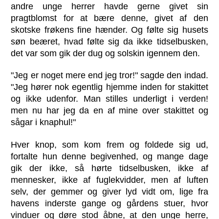
andre unge herrer havde gerne givet sin
pragtblomst for at bære denne, givet af den
skotske frøkens fine hænder. Og følte sig husets
søn beæret, hvad følte sig da ikke tidselbusken,
det var som gik der dug og solskin igennem den.
"Jeg er noget mere end jeg tror!" sagde den indad.
"Jeg hører nok egentlig hjemme inden for stakittet
og ikke udenfor. Man stilles underligt i verden!
men nu har jeg da en af mine over stakittet og
sågar i knaphul!"
Hver knop, som kom frem og foldede sig ud,
fortalte hun denne begivenhed, og mange dage
gik der ikke, så hørte tidselbusken, ikke af
mennesker, ikke af fuglekvidder, men af luften
selv, der gemmer og giver lyd vidt om, lige fra
havens inderste gange og gårdens stuer, hvor
vinduer og døre stod åbne, at den unge herre,