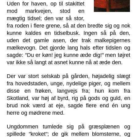
Uden for haven, op til stakittet
mod markvejen, stod en
mægtig tidsel; den var så stor,
fra roden i flere grene, så at den bredte sig og nok
kunne kaldes en tidselbusk. Ingen så på den,
uden det gamle asen, der trak malkepigernes
mælkevogn. Det gjorde lang hals efter tidslen og
sagde: "Du er køn! jeg kunne æde dig!" men tøjret
var ikke så langt at asnet kunne nå at æde den.
Der var stort selskab på gården, højadelig slægt
fra hovedstaden, unge, nydelige piger, og mellem
disse en frøken, langvejs fra; hun kom fra
Skotland, var høj af byrd, rig på gods og guld, en
brud nok værd at eje, sagde flere end én ung
herre og mødrene med.
Ungdommen tumlede sig på græsplænen og
spillede "kroket"; de gik mellem blomsterne, og