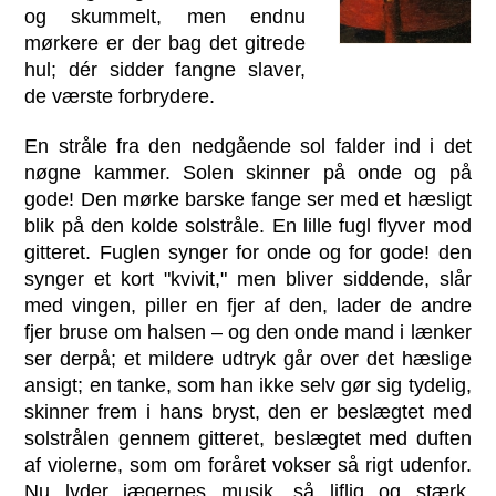
og skummelt, men endnu
mørkere er der bag det gitrede
hul; dér sidder fangne slaver,
de værste forbrydere.
En stråle fra den nedgående sol falder ind i det
nøgne kammer. Solen skinner på onde og på
gode! Den mørke barske fange ser med et hæsligt
blik på den kolde solstråle. En lille fugl flyver mod
gitteret. Fuglen synger for onde og for gode! den
synger et kort "kvivit," men bliver siddende, slår
med vingen, piller en fjer af den, lader de andre
fjer bruse om halsen – og den onde mand i lænker
ser derpå; et mildere udtryk går over det hæslige
ansigt; en tanke, som han ikke selv gør sig tydelig,
skinner frem i hans bryst, den er beslægtet med
solstrålen gennem gitteret, beslægtet med duften
af violerne, som om foråret vokser så rigt udenfor.
Nu lyder jægernes musik, så liflig og stærk.