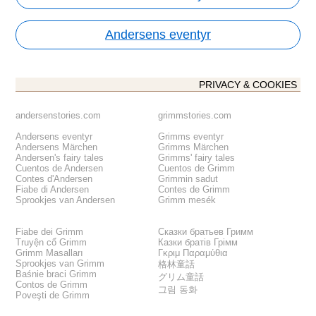
Andersens eventyr
PRIVACY & COOKIES
andersenstories.com
grimmstories.com
Andersens eventyr
Grimms eventyr
Andersens Märchen
Grimms Märchen
Andersen's fairy tales
Grimms' fairy tales
Cuentos de Andersen
Cuentos de Grimm
Contes d'Andersen
Grimmin sadut
Fiabe di Andersen
Contes de Grimm
Sprookjes van Andersen
Grimm mesék
Fiabe dei Grimm
Сказки братьев Гримм
Truyện cổ Grimm
Казки братів Грімм
Grimm Masalları
Γκριμ Παραμύθια
Sprookjes van Grimm
格林童話
Baśnie braci Grimm
グリム童話
Contos de Grimm
그림 동화
Poveşti de Grimm