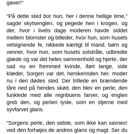
gaver!"
"På dette sted bor hun, her i denne hellige time,"
sagde skytsenglen, og pegede hen i krogen, og
der, hvor i livets dage moderen havde siddet
mellem blomster og billeder, hvor hun, som husets
velsignende fe, nikkede kærligt til mand, børn og
venner, hvor hun, som husets solstråle, udbredte
glæde og var det heles sammenhold og hjerte, der
sad nu en fremmed kvinde, iført lange, side
klæder, Sorgen var det, herskerinden her, moder
nu i den dødes sted. Der trillede en brændende
tåre ned på hendes skød, den blev en perle; den
funklede med alle regnbuens farver, og englen
greb den, og perlen lyste, som en stjerne med
syvfarvet glans.
"Sorgens perle, den sidste, som ikke kan savnes!
ved den forhøjes de andres glans og magt. Ser du