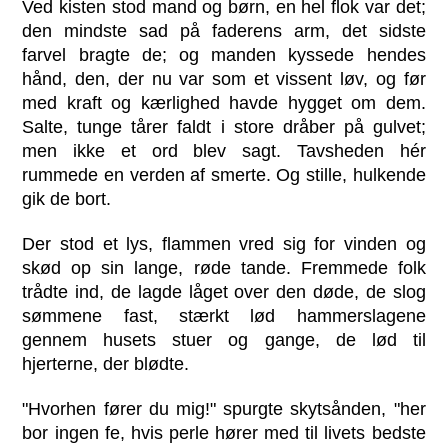
Ved kisten stod mand og børn, en hel flok var det;
den mindste sad på faderens arm, det sidste
farvel bragte de; og manden kyssede hendes
hånd, den, der nu var som et vissent løv, og før
med kraft og kærlighed havde hygget om dem.
Salte, tunge tårer faldt i store dråber på gulvet;
men ikke et ord blev sagt. Tavsheden hér
rummede en verden af smerte. Og stille, hulkende
gik de bort.
Der stod et lys, flammen vred sig for vinden og
skød op sin lange, røde tande. Fremmede folk
trådte ind, de lagde låget over den døde, de slog
sømmene fast, stærkt lød hammerslagene
gennem husets stuer og gange, de lød til
hjerterne, der blødte.
"Hvorhen fører du mig!" spurgte skytsånden, "her
bor ingen fe, hvis perle hører med til livets bedste