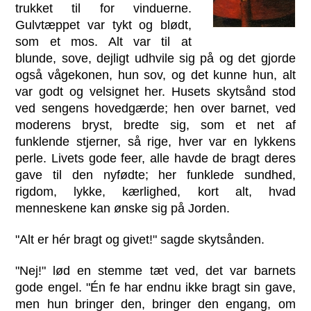
trukket til for vinduerne.
Gulvtæppet var tykt og blødt,
som et mos. Alt var til at
blunde, sove, dejligt udhvile sig på og det gjorde
også vågekonen, hun sov, og det kunne hun, alt
var godt og velsignet her. Husets skytsånd stod
ved sengens hovedgærde; hen over barnet, ved
moderens bryst, bredte sig, som et net af
funklende stjerner, så rige, hver var en lykkens
perle. Livets gode feer, alle havde de bragt deres
gave til den nyfødte; her funklede sundhed,
rigdom, lykke, kærlighed, kort alt, hvad
menneskene kan ønske sig på Jorden.
"Alt er hér bragt og givet!" sagde skytsånden.
"Nej!" lød en stemme tæt ved, det var barnets
gode engel. "Én fe har endnu ikke bragt sin gave,
men hun bringer den, bringer den engang, om