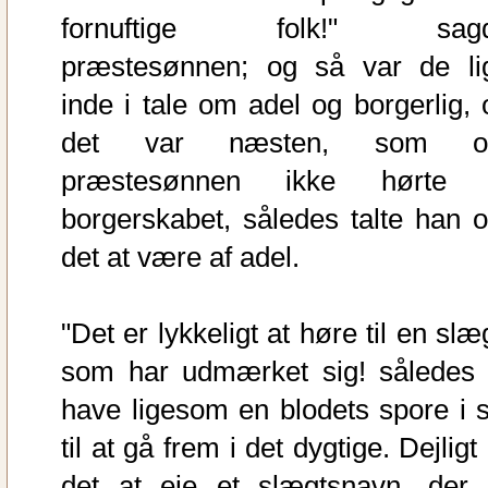
fornuftige folk!" sag
præstesønnen; og så var de li
inde i tale om adel og borgerlig, 
det var næsten, som 
præstesønnen ikke hørte t
borgerskabet, således talte han 
det at være af adel.
"Det er lykkeligt at høre til en slæ
som har udmærket sig! således 
have ligesom en blodets spore i s
til at gå frem i det dygtige. Dejligt
det at eje et slægtsnavn, der 