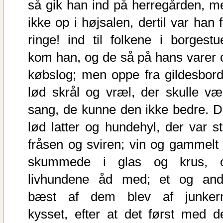
så gik han ind på herregården, m
ikke op i højsalen, dertil var han 
ringe! ind til folkene i borgestu
kom han, og de så på hans varer 
købslog; men oppe fra gildesbord
lød skrål og vræl, der skulle væ
sang, de kunne den ikke bedre. D
lød latter og hundehyl, der var st
fråsen og sviren; vin og gammelt 
skummede i glas og krus, 
livhundene åd med; et og and
bæst af dem blev af junker
kysset, efter at det først med d