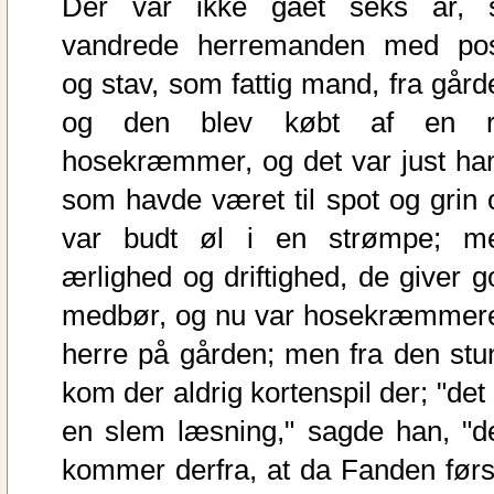
Der var ikke gået seks år, 
vandrede herremanden med po
og stav, som fattig mand, fra gård
og den blev købt af en r
hosekræmmer, og det var just ha
som havde været til spot og grin 
var budt øl i en strømpe; m
ærlighed og driftighed, de giver g
medbør, og nu var hosekræmmer
herre på gården; men fra den stu
kom der aldrig kortenspil der; "det
en slem læsning," sagde han, "d
kommer derfra, at da Fanden førs