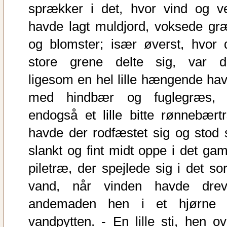
sprækker i det, hvor vind og ve
havde lagt muldjord, voksede gr
og blomster; især øverst, hvor 
store grene delte sig, var d
ligesom en hel lille hængende hav
med hindbær og fuglegræs, 
endogså et lille bitte rønnebært
havde der rodfæstet sig og stod 
slankt og fint midt oppe i det gam
piletræ, der spejlede sig i det sor
vand, når vinden havde drev
andemaden hen i et hjørne 
vandpytten. - En lille sti, hen ov