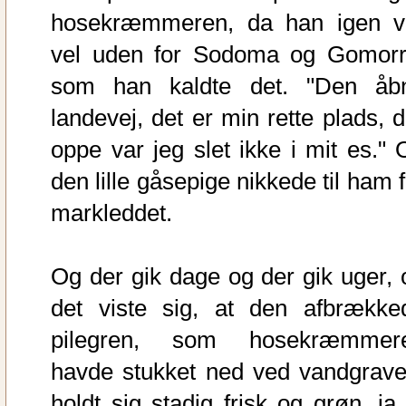
hosekræmmeren, da han igen v
vel uden for Sodoma og Gomorr
som han kaldte det. "Den åb
landevej, det er min rette plads, d
oppe var jeg slet ikke i mit es." 
den lille gåsepige nikkede til ham 
markleddet.
Og der gik dage og der gik uger, 
det viste sig, at den afbrække
pilegren, som hosekræmmer
havde stukket ned ved vandgrave
holdt sig stadig frisk og grøn, ja 