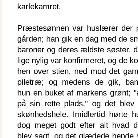
karlekamret.
Præstesønnen var huslærer der 
gården; han gik en dag med de s
baroner og deres ældste søster, d
lige nylig var konfirmeret, og de k
hen over stien, ned mod det gam
piletræ; og medens de gik, ban
hun en buket af markens grønt; "a
på sin rette plads," og det blev 
skønhedshele. Imidlertid hørte h
dog meget godt efter alt hvad d
blev sagt, og det glædede hende 