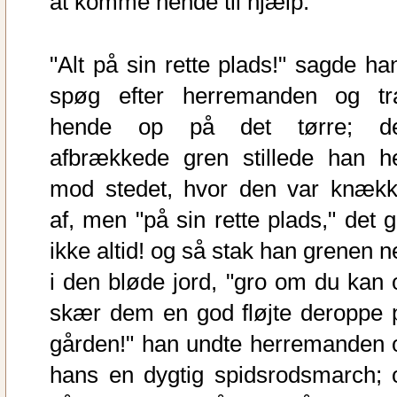
at komme hende til hjælp.
"Alt på sin rette plads!" sagde han
spøg efter herremanden og tr
hende op på det tørre; d
afbrækkede gren stillede han h
mod stedet, hvor den var knækk
af, men "på sin rette plads," det g
ikke altid! og så stak han grenen n
i den bløde jord, "gro om du kan 
skær dem en god fløjte deroppe 
gården!" han undte herremanden 
hans en dygtig spidsrodsmarch; 