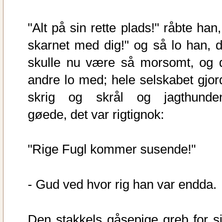
"Alt på sin rette plads!" råbte han,
skarnet med dig!" og så lo han, d
skulle nu være så morsomt, og 
andre lo med; hele selskabet gjor
skrig og skrål og jagthunde
gøede, det var rigtignok:
"Rige Fugl kommer susende!"
- Gud ved hvor rig han var endda.
Den stakkels gåsepige greb for si