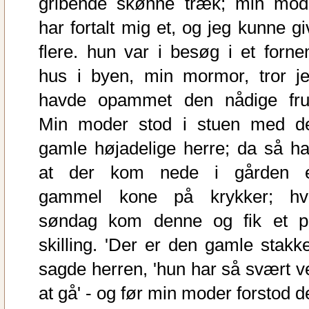
gribende skønne træk; min mod
har fortalt mig et, og jeg kunne gi
flere. hun var i besøg i et forne
hus i byen, min mormor, tror je
havde opammet den nådige fru
Min moder stod i stuen med d
gamle højadelige herre; da så ha
at der kom nede i gården 
gammel kone på krykker; hv
søndag kom denne og fik et p
skilling. 'Der er den gamle stakkel
sagde herren, 'hun har så svært v
at gå' - og før min moder forstod d