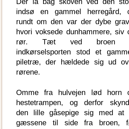
Der lå bag skoven ved den sto
indsø en gammel herregård, 
rundt om den var der dybe grav
hvori voksede dunhammere, siv 
rør. Tæt ved broen t
indkørselsporten stod et gamme
piletræ, der hældede sig ud ov
rørene.
Omme fra hulvejen lød horn 
hestetrampen, og derfor skynd
den lille gåsepige sig med at 
gæssene til side fra broen, f