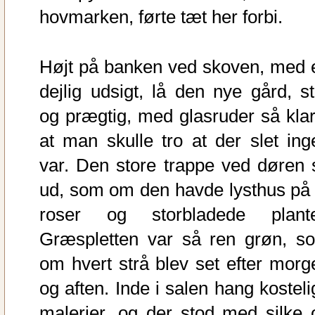
hovmarken, førte tæt her forbi.
Højt på banken ved skoven, med 
dejlig udsigt, lå den nye gård, st
og prægtig, med glasruder så klar
at man skulle tro at der slet ing
var. Den store trappe ved døren 
ud, som om den havde lysthus på 
roser og storbladede plante
Græspletten var så ren grøn, s
om hvert strå blev set efter morg
og aften. Inde i salen hang kosteli
malerier, og der stod med silke 