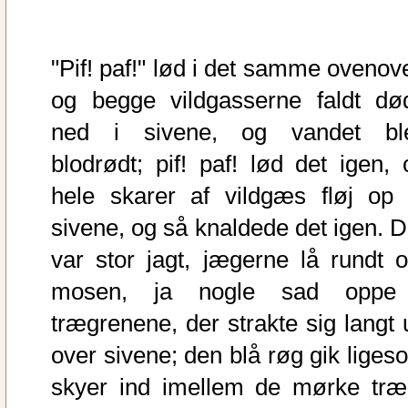
"Pif! paf!" lød i det samme ovenove
og begge vildgasserne faldt dø
ned i sivene, og vandet bl
blodrødt; pif! paf! lød det igen, 
hele skarer af vildgæs fløj op 
sivene, og så knaldede det igen. D
var stor jagt, jægerne lå rundt 
mosen, ja nogle sad oppe
trægrenene, der strakte sig langt 
over sivene; den blå røg gik liges
skyer ind imellem de mørke træ