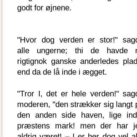
godt for øjnene.
"Hvor dog verden er stor!" sag
alle ungerne; thi de havde 
rigtignok ganske anderledes plad
end da de lå inde i ægget.
"Tror I, det er hele verden!" sag
moderen, "den strækker sig langt 
den anden side haven, lige ind
præstens mark! men der har j
aldrig været! – I er her dog vel al