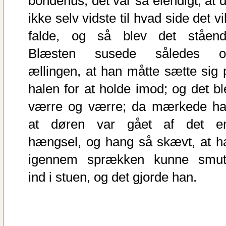
bondehus; det var så elendigt, at d
ikke selv vidste til hvad side det vi
falde, og så blev det ståend
Blæsten susede således 
ællingen, at han måtte sætte sig 
halen for at holde imod; og det bl
værre og værre; da mærkede ha
at døren var gået af det e
hængsel, og hang så skævt, at h
igennem sprækken kunne smut
ind i stuen, og det gjorde han.