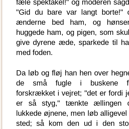
fæle spektakel!" og moderen sagd
"Gid du bare var langt borte!" 
ænderne bed ham, og hønse
huggede ham, og pigen, som skul
give dyrene æde, sparkede til h
med foden.
Da løb og fløj han hen over hegne
de små fugle i buskene f
forskrækket i vejret; "det er fordi 
er så styg," tænkte ællingen 
lukkede øjnene, men løb alligevel 
sted; så kom den ud i den sto