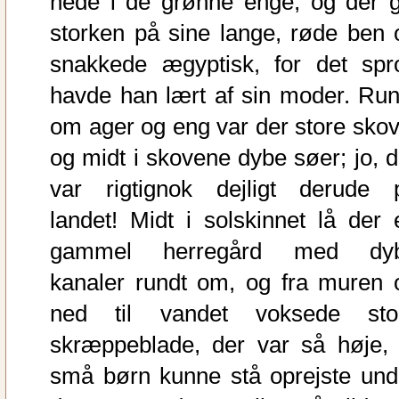
nede i de grønne enge, og der g
storken på sine lange, røde ben 
snakkede ægyptisk, for det spr
havde han lært af sin moder. Run
om ager og eng var der store skov
og midt i skovene dybe søer; jo, d
var rigtignok dejligt derude 
landet! Midt i solskinnet lå der 
gammel herregård med dy
kanaler rundt om, og fra muren 
ned til vandet voksede sto
skræppeblade, der var så høje, 
små børn kunne stå oprejste und