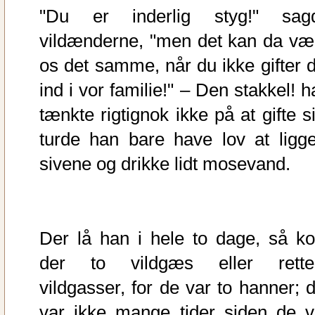
"Du er inderlig styg!" sag
vildænderne, "men det kan da væ
os det samme, når du ikke gifter d
ind i vor familie!" – Den stakkel! 
tænkte rigtignok ikke på at gifte s
turde han bare have lov at ligge
sivene og drikke lidt mosevand.
Der lå han i hele to dage, så k
der to vildgæs eller rette
vildgasser, for de var to hanner; d
var ikke mange tider siden de v