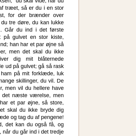
sen, "du skal vide, når du
træet, så er du i en stor
st, for der brænder over
du tre døre, du kan lukke
. Går du ind i det første
på gulvet en stor kiste,
nd; han har et par øjne så
er, men det skal du ikke
ver dig mit blåternede
e ud på gulvet; gå så rask
ham på mit forklæde, luk
ange skillinger, du vil. De
, men vil du hellere have
 i det næste værelse, men
har et par øjne, så store,
et skal du ikke bryde dig
æde og tag du af pengene!
d, det kan du også få, og
 når du går ind i det tredje