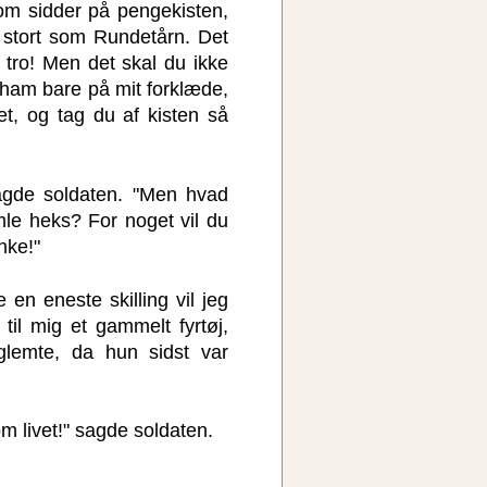
m sidder på pengekisten,
å stort som Rundetårn. Det
 tro! Men det skal du ikke
ham bare på mit forklæde,
t, og tag du af kisten så
sagde soldaten. "Men hvad
mle heks? For noget vil du
nke!"
 en eneste skilling vil jeg
til mig et gammelt fyrtøj,
lemte, da hun sidst var
m livet!" sagde soldaten.