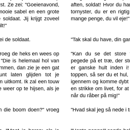
st. Ze zei: "Goeienavond,
aften, soldat! Hvor du ha
mooie sabel en een grote
tornyster, du er en rigti
 soldaat. Jij krijgt zoveel
mange penge, du vil eje!"
t!"
i de soldaat.
"Tak skal du have, din ga
 vroeg de heks en wees op
"Kan du se det store 
"Die is helemaal hol van
pegede på et træ, der st
immen, dan zie je een gat
er ganske hult inden i
nt laten glijden tot je
toppen, så ser du et hul,
 uitkomt. Ik zal een touw
igennem og komme dybt i 
 weer op te hijsen, als je
en strikke om livet, for a
når du råber på mig!"
in die boom doen?" vroeg
"Hvad skal jeg så nede i 