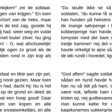
kijken!" zei de soldaat.
"Du skulle ikke se s
ogen van krijgen." En toen
soldaten, "du kunne få o
schort van de heks, maar
han hunden på heksens 
 in de kist zag, gooide hij
de mange sølvpenge i k
ij had, weer weg en vulde
kobberpenge han havde,
 met louter zilver. Nu ging
tornyster med det bare s
n! - O, wat afschuwelijk!
tredje kammer! nej det 
ijk ogen zo groot als de
havde virkeligt to øjne 
den rond in zijn kop als
de løb rundt i hovedet, li
aat en tikte aan zijn pet,
"God aften!" sagde soldate
g nooit gezien. Maar toen
sådan en hund havde ha
 had, dacht hij: Nu is het
han nu så lidt på ham, 
 op de grond en deed de
være nok, løftede ham 
 wat een hoop goud! Daar
kisten op, nej gudbevares
gen van kopen en alle
Han kunne købe for 
e snoepwinkeltjes, en alle
kagekonernes sukkergrise,