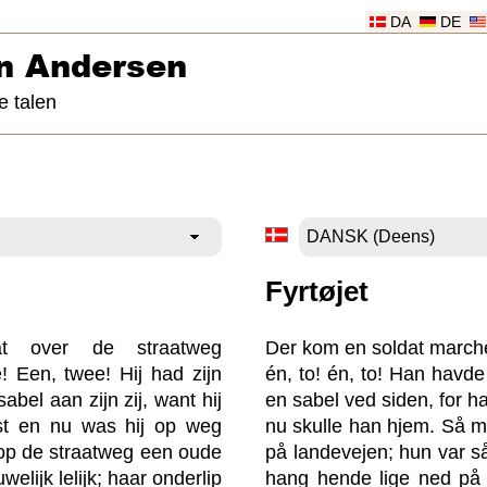
DA
DE
n Andersen
e talen
Fyrtøjet
t over de straatweg
Der kom en soldat march
 Een, twee! Hij had zijn
én, to! én, to! Han havde
abel aan zijn zij, want hij
en sabel ved siden, for h
st en nu was hij op weg
nu skulle han hjem. Så 
 op de straatweg een oude
på landevejen; hun var 
elijk lelijk; haar onderlip
hang hende lige ned på 