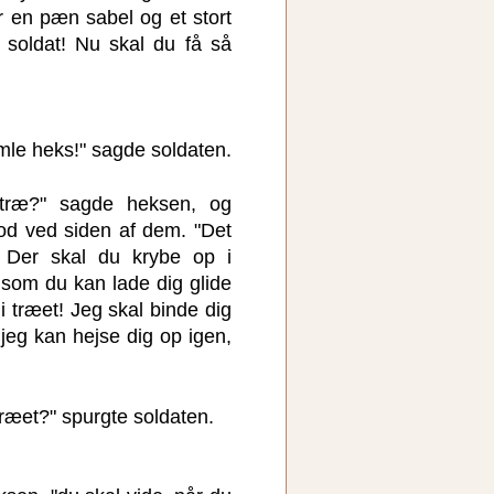
r en pæn sabel og et stort
g soldat! Nu skal du få så
mle heks!" sagde soldaten.
træ?" sagde heksen, og
od ved siden af dem. "Det
! Der skal du krybe op i
 som du kan lade dig glide
træet! Jeg skal binde dig
t jeg kan hejse dig op igen,
træet?" spurgte soldaten.