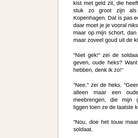
kist met geld zit, die hee
stuk zo groot zijn a
Kopenhagen. Dat is pas ee
daar moet je je vooral ni
maar op mijn schort, dan 
maar zoveel goud uit de kist
"Niet gek!" zei de solda
geven, oude heks? Want j
hebben, denk ik zo!"
"Nee," zei de heks. "Geen
alleen maar een oud
meebrengen, die mijn g
liggen toen ze de laatste 
"Nou, doe het touw maar
soldaat.