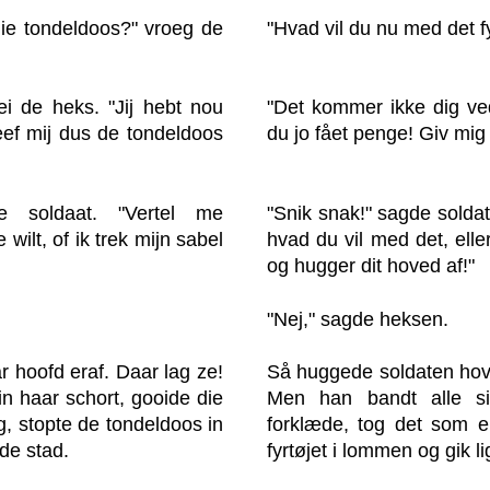
 die tondeldoos?" vroeg de
"Hvad vil du nu med det fy
ei de heks. "Jij hebt nou
"Det kommer ikke dig ve
eef mij dus de tondeldoos
du jo fået penge! Giv mig 
e soldaat. "Vertel me
"Snik snak!" sagde soldate
 wilt, of ik trek mijn sabel
hvad du vil med det, elle
og hugger dit hoved af!"
"Nej," sagde heksen.
r hoofd eraf. Daar lag ze!
Så huggede soldaten hove
in haar schort, gooide die
Men han bandt alle s
ug, stopte de tondeldoos in
forklæde, tog det som e
 de stad.
fyrtøjet i lommen og gik li