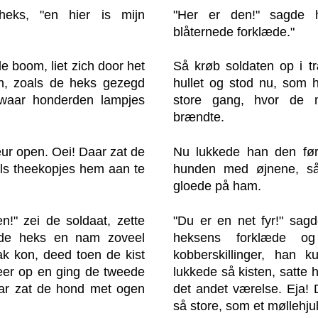
heks, "en hier is mijn
"Her er den!" sagde 
blåternede forklæde."
e boom, liet zich door het
Så krøb soldaten op i t
n, zoals de heks gezegd
hullet og stod nu, som 
 waar honderden lampjes
store gang, hvor de 
brændte.
eur open. Oei! Daar zat de
Nu lukkede han den før
ls theekopjes hem aan te
hunden med øjnene, så
gloede på ham.
n!" zei de soldaat, zette
"Du er en net fyr!" sag
de heks en nam zoveel
heksens forklæde o
zak kon, deed toen de kist
kobberskillinger, han 
weer op en ging de tweede
lukkede så kisten, satte 
aar zat de hond met ogen
det andet værelse. Eja!
så store, som et møllehjul