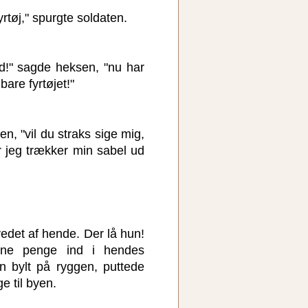
rtøj," spurgte soldaten.
d!" sagde heksen, "nu har
bare fyrtøjet!"
n, "vil du straks sige mig,
r jeg trækker min sabel ud
det af hende. Der lå hun!
ine penge ind i hendes
n bylt på ryggen, puttede
ge til byen.