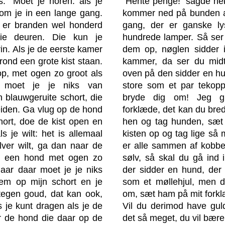
s. "Moet je horen: als je
"Hente penge!" sagde hek
om je in een lange gang.
kommer ned på bunden af 
nt er branden wel honderd
gang, der er ganske ly
ie deuren. Die kun je
hundrede lamper. Så ser 
rin. Als je de eerste kamer
dem op, nøglen sidder i
rond een grote kist staan.
kammer, da ser du midt 
p, met ogen zo groot als
oven på den sidder en hu
r moet je je niks van
store som et par tekopp
n blauwgeruite schort, die
bryde dig om! Jeg gi
eiden. Ga vlug op de hond
forklæde, det kan du bred
hort, doe de kist open en
hen og tag hunden, sæt 
s je wilt: het is allemaal
kisten op og tag lige så m
ilver wilt, ga dan naar de
er alle sammen af kobber
it een hond met ogen zo
sølv, så skal du gå ind
aar daar moet je je niks
der sidder en hund, der 
hem op mijn schort en je
som et møllehjul, men d
tegen goud, dat kan ook,
om, sæt ham på mit forkl
 je kunt dragen als je de
Vil du derimod have gul
r de hond die daar op de
det så meget, du vil bære,