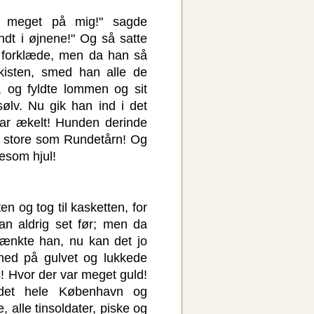
å meget på mig!" sagde
ndt i øjnene!" Og så satte
forklæde, men da han så
isten, smed han alle de
 og fyldte lommen og sit
ølv. Nu gik han ind i det
var ækelt! Hunden derinde
så store som Rundetårn! Og
gesom hjul!
n og tog til kasketten, for
n aldrig set før; men da
tænkte han, nu kan det jo
ned på gulvet og lukkede
! Hvor der var meget guld!
det hele København og
 alle tinsoldater, piske og