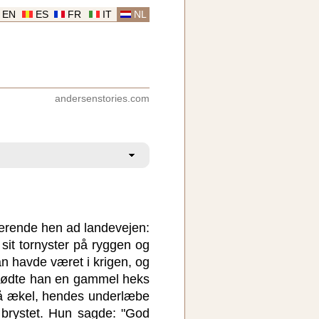
EN
ES
FR
IT
NL
andersenstories.com
erende hen ad landevejen:
 sit tornyster på ryggen og
an havde været i krigen, og
mødte han en gammel heks
så ækel, hendes underlæbe
brystet. Hun sagde: "God