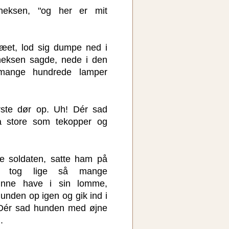
heksen, "og her er mit
ræet, lod sig dumpe ned i
heksen sagde, nede i den
mange hundrede lamper
ste dør op. Uh! Dér sad
 store som tekopper og
de soldaten, satte ham på
g tog lige så mange
kunne have i sin lomme,
hunden op igen og gik ind i
 Dér sad hunden med øjne
.