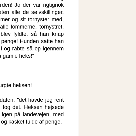
rden! Jo der var rigtignok
en alle de sølvskillinger,
mer og sit tornyster med,
alle lommerne, tornystret,
 blev fyldte, så han knap
 penge! Hunden satte han
 i og råbte så op igennem
u gamle heks!"
urgte heksen!
daten, "det havde jeg rent
g tog det. Heksen hejsede
 igen på landevejen, med
 og kasket fulde af penge.