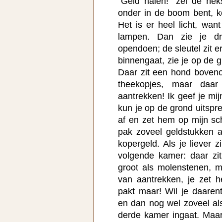
"Geld halen!" zei de hek
onder in de boom bent, k
Het is er heel licht, wa
lampen. Dan zie je dr
opendoen; de sleutel zit e
binnengaat, zie je op de g
Daar zit een hond boveno
theekopjes, maar daa
aantrekken! Ik geef je mij
kun je op de grond uitspr
af en zet hem op mijn sc
pak zoveel geldstukken al
kopergeld. Als je liever z
volgende kamer: daar z
groot als molenstenen, m
van aantrekken, je zet 
pakt maar! Wil je daaren
en dan nog wel zoveel als
derde kamer ingaat. Maa