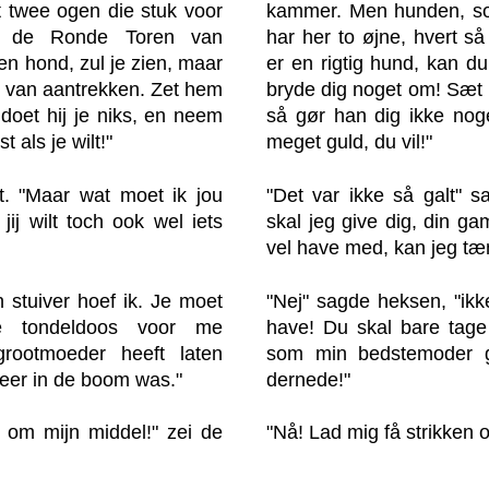
ft twee ogen die stuk voor
kammer. Men hunden, so
ls de Ronde Toren van
har her to øjne, hvert s
n hond, zul je zien, maar
er en rigtig hund, kan du
ks van aantrekken. Zet hem
bryde dig noget om! Sæt 
doet hij je niks, en neem
så gør han dig ikke noge
 als je wilt!"
meget guld, du vil!"
at. "Maar wat moet ik jou
"Det var ikke så galt" 
ij wilt toch ook wel iets
skal jeg give dig, din ga
vel have med, kan jeg tæ
 stuiver hoef ik. Je moet
"Nej" sagde heksen, "ikke
e tondeldoos voor me
have! Du skal bare tage 
rootmoeder heeft laten
som min bedstemoder g
keer in de boom was."
dernede!"
 om mijn middel!" zei de
"Nå! Lad mig få strikken o