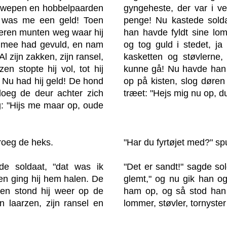
e zwepen en hobbelpaarden
gyngeheste, der var i ve
t was me een geld! Toen
penge! Nu kastede soldat
lveren munten weg waar hij
han havde fyldt sine lom
el mee had gevuld, en nam
og tog guld i stedet, ja 
Al zijn zakken, zijn ransel,
kasketten og støvlerne,
zen stopte hij vol, tot hij
kunne gå! Nu havde han
! Nu had hij geld! De hond
op på kisten, slog døren
 sloeg de deur achter zich
træet: "Hejs mig nu op, d
g: "Hijs me maar op, oude
roeg de heks.
"Har du fyrtøjet med?" sp
de soldaat, "dat was ik
"Det er sandt!" sagde sol
en ging hij hem halen. De
glemt," og nu gik han o
en stond hij weer op de
ham op, og så stod han
n laarzen, zijn ransel en
lommer, støvler, tornyster